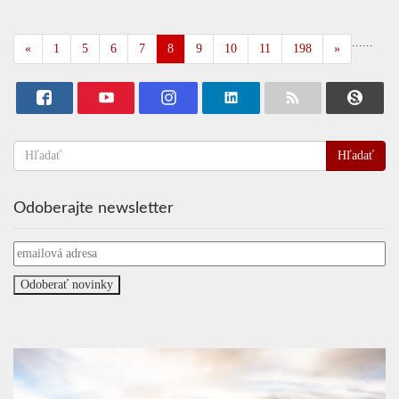
...
...
«
1
5
6
7
8
9
10
11
198
»
Hľadať
Odoberajte newsletter