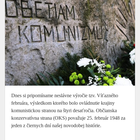
Dnes si pripomíname neslávne výročie tzv. Víťazného
februára, výsledkom ktorého bolo ovládnutie krajiny
komunistickou stranou na štyri desaťročia. Občianska
konzervatívna strana (OKS) považuje 25. február 1948 za
jeden z čiernych dní našej novodobej histórie.