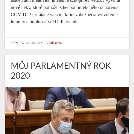
tisíce ľudí, kreativita, intelekt a schopnosť vedcov vyvinúť
nové lieky, ktoré pomôžu s liečbou infekčného ochorenia
COVID-19, vrátane vakcín, ktoré zabezpečia vytvorenie
imunity a odolnosť voči infikovaniu.
OKS
|
14. januára 2021
|
Vyhlásenia
MÔJ PARLAMENTNÝ ROK
2020