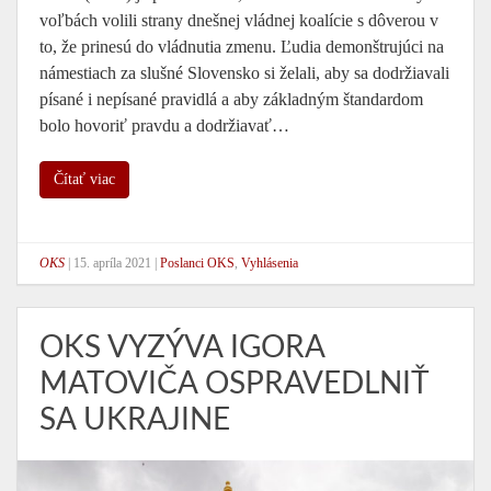
voľbách volili strany dnešnej vládnej koalície s dôverou v
to, že prinesú do vládnutia zmenu. Ľudia demonštrujúci na
námestiach za slušné Slovensko si želali, aby sa dodržiavali
písané i nepísané pravidlá a aby základným štandardom
bolo hovoriť pravdu a dodržiavať…
Čítať viac
OKS
|
15. apríla 2021
|
Poslanci OKS
,
Vyhlásenia
OKS VYZÝVA IGORA
MATOVIČA OSPRAVEDLNIŤ
SA UKRAJINE