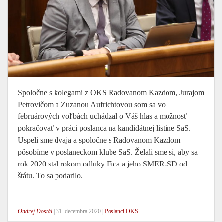
Spoločne s kolegami z OKS Radovanom Kazdom, Jurajom
Petrovičom a Zuzanou Aufrichtovou som sa vo
februárových voľbách uchádzal o Váš hlas a možnosť
pokračovať v práci poslanca na kandidátnej listine SaS.
Uspeli sme dvaja a spoločne s Radovanom Kazdom
pôsobíme v poslaneckom klube SaS. Želali sme si, aby sa
rok 2020 stal rokom odluky Fica a jeho SMER-SD od
štátu. To sa podarilo.
Ondrej Dostál
|
31. decembra 2020
|
Poslanci OKS