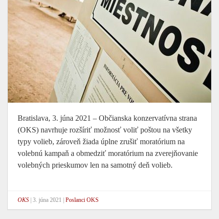
Bratislava, 3. júna 2021 – Občianska konzervatívna strana
(OKS) navrhuje rozšíriť možnosť voliť poštou na všetky
typy volieb, zároveň žiada úplne zrušiť moratórium na
volebnú kampaň a obmedziť moratórium na zverejňovanie
volebných prieskumov len na samotný deň volieb.
OKS
|
3. júna 2021
|
Poslanci OKS