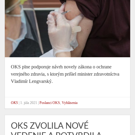
OKS plne podporuje návrh novely zákona o ochrane
verejného zdravia, s ktorým prišiel minister zdravotníctva
Vladimír Lengvarský.
OKS
|
1. júla 2021
|
Poslanci OKS
,
Vyhlásenia
OKS ZVOLILA NOVÉ