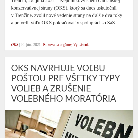
Trenčín, 26. júna 2021 – Republikový snem Občianskej
konzervatívnej strany (OKS), ktorý sa dnes uskutočnil
v Trenčíne, zvolil nové vedenie strany na ďalšie dva roky
a potvrdil vôľu OKS pokračovať v spolupráci so SaS.
OKS
|
26. júna 2021
|
Rokovania orgánov
,
Vyhlásenia
OKS NAVRHUJE VOĽBU
POŠTOU PRE VŠETKY TYPY
VOLIEB A ZRUŠENIE
VOLEBNÉHO MORATÓRIA