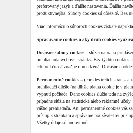
preferovaný jazyk a ďalšie nastavenia. Ďalšia náv
produktívnejšia. Súbory cookies sú dôležité. Bez ni
Viac informácií o súboroch cookies získate napríkl
Spracúvanie cookies a aký druh cookies využív
Dočasné súbory cookies
– slúžia napr. po prihláse
prehliadania webovej stránky. Bez týchto cookies 
ich funkčnosť značne obmedzená. Dočasné cookies 
Permanentné cookies
– (cookies tretích strán – a
prehliadači dlhšie (najdlhšie platná cookie je v pla
vypnutí počítača. Dané cookies slúžia teda na zvýš
prípadne slúžia na štatistické alebo reklamné účel
vášho prehliadača. Ani permanentné cookies vás sami
prístup k stránkam a správanie používateľov pristupu
Všetky údaje sú anonymné.