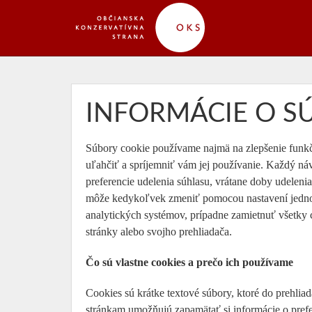
INFORMÁCIE O S
Súbory cookie používame najmä na zlepšenie funkč
uľahčiť a spríjemniť vám jej používanie. Každý ná
preferencie udelenia súhlasu, vrátane doby udeleni
môže kedykoľvek zmeniť pomocou nastavení jednot
analytických systémov, prípadne zamietnuť všetky 
stránky alebo svojho prehliadača.
Čo sú vlastne cookies a prečo ich používame
Cookies sú krátke textové súbory, ktoré do prehli
stránkam umožňujú zapamätať si informácie o prefe