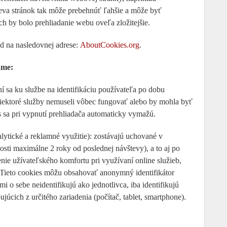
števa stránok tak môže prebehnúť ľahšie a môže byť
ch by bolo prehliadanie webu oveľa zložitejšie.
ad na nasledovnej adrese:
AboutCookies.org
.
ame:
ní sa ku službe na identifikáciu používateľa po dobu
niektoré služby nemuseli vôbec fungovať alebo by mohla byť
sa pri vypnutí prehliadača automaticky vymažú.
nalytické a reklamné využitie): zostávajú uchované v
tnosti maximálne 2 roky od poslednej návštevy), a to aj po
enie užívateľského komfortu pri využívaní online služieb,
y. Tieto cookies môžu obsahovať anonymný identifikátor
 o sebe neidentifikujú ako jednotlivca, iba identifikujú
júcich z určitého zariadenia (počítač, tablet, smartphone).