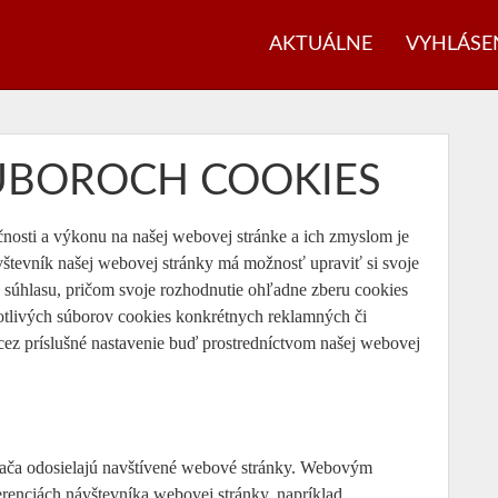
AKTUÁLNE
VYHLÁSE
ÚBOROCH COOKIES
nosti a výkonu na našej webovej stránke a ich zmyslom je
vštevník našej webovej stránky má možnosť upraviť si svoje
a súhlasu, pričom svoje rozhodnutie ohľadne zberu cookies
livých súborov cookies konkrétnych reklamných či
cez príslušné nastavenie buď prostredníctvom našej webovej
adača odosielajú navštívené webové stránky. Webovým
renciách návštevníka webovej stránky, napríklad