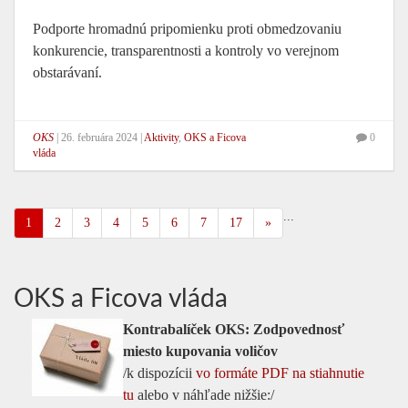
Podporte hromadnú pripomienku proti obmedzovaniu
konkurencie, transparentnosti a kontroly vo verejnom
obstarávaní.
OKS
|
26. februára 2024
|
Aktivity
,
OKS a Ficova
0
vláda
...
1
2
3
4
5
6
7
17
»
OKS a Ficova vláda
Kontrabalíček OKS: Zodpovednosť
miesto kupovania voličov
/k dispozícii
vo formáte PDF na stiahnutie
tu
alebo v náhľade nižšie:/