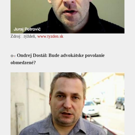
Zdroj: .týždeň,
www.tyzden.sk
Ondrej Dostál: Bude advokátske povolanie
obmedzené?