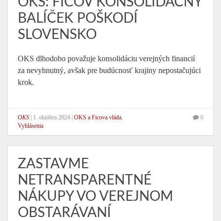
OKS: FICOV KONSOLIDAČNÝ
BALÍČEK POŠKODÍ
SLOVENSKO
OKS dlhodobo považuje konsolidáciu verejných financií
za nevyhnutný, avšak pre budúcnosť krajiny nepostačujúci
krok.
OKS
|
1. októbra 2024
|
OKS a Ficova vláda
,
0
Vyhlásenia
ZASTAVME
NETRANSPARENTNÉ
NÁKUPY VO VEREJNOM
OBSTARÁVANÍ