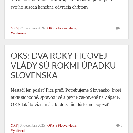
svojho suseda hanebne odvracia chrbtom.
OKS
|
24. februára 2026
|
OKS a Ficova vláda
,
0
Vyhlásenia
OKS: DVA ROKY FICOVEJ
VLÁDY SÚ ROKMI ÚPADKU
SLOVENSKA
Nestačí len poslať Fica preč. Potrebujeme Slovensko, ktoré
bude slobodné, spravodlivé a pevne zakotvené na Západe.
OKS takúto víziu má a bude za ňu dôsledne bojovať.
OKS
|
6. decembra 2025
|
OKS a Ficova vláda
,
0
Vyhlásenia