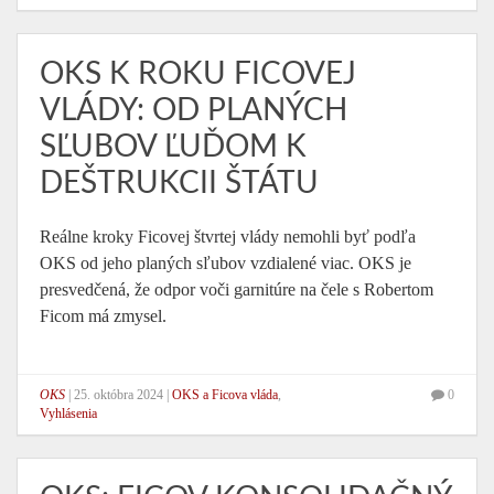
OKS K ROKU FICOVEJ
VLÁDY: OD PLANÝCH
SĽUBOV ĽUĎOM K
DEŠTRUKCII ŠTÁTU
Reálne kroky Ficovej štvrtej vlády nemohli byť podľa
OKS od jeho planých sľubov vzdialené viac. OKS je
presvedčená, že odpor voči garnitúre na čele s Robertom
Ficom má zmysel.
OKS
|
25. októbra 2024
|
OKS a Ficova vláda
,
0
Vyhlásenia