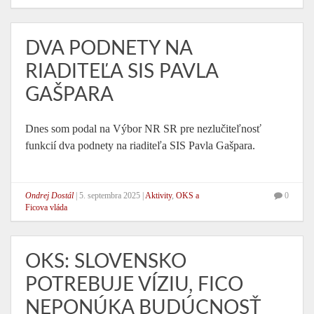
DVA PODNETY NA
RIADITEĽA SIS PAVLA
GAŠPARA
Dnes som podal na Výbor NR SR pre nezlučiteľnosť
funkcií dva podnety na riaditeľa SIS Pavla Gašpara.
Ondrej Dostál
|
5. septembra 2025
|
Aktivity
,
OKS a
0
Ficova vláda
OKS: SLOVENSKO
POTREBUJE VÍZIU, FICO
NEPONÚKA BUDÚCNOSŤ