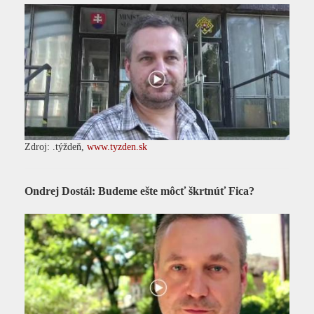
Zdroj: .týždeň,
www.tyzden.sk
Ondrej Dostál: Budeme ešte môcť škrtnúť Fica?