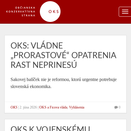
OKS: VLÁDNE
„PRORASTOVÉ“ OPATRENIA
RAST NEPRINESÚ
Sakovej balíček nie je reformou, ktorú urgentne potrebuje
slovenská ekonomika.
OKS
|
2. júna 2026
|
OKS a Ficova vláda
,
Vyhlásenia
0
OKS K VOJENSKÉMU