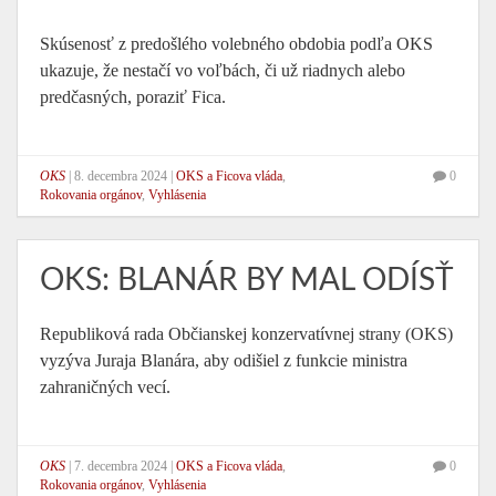
Skúsenosť z predošlého volebného obdobia podľa OKS
ukazuje, že nestačí vo voľbách, či už riadnych alebo
predčasných, poraziť Fica.
OKS
|
8. decembra 2024
|
OKS a Ficova vláda
,
0
Rokovania orgánov
,
Vyhlásenia
OKS: BLANÁR BY MAL ODÍSŤ
Republiková rada Občianskej konzervatívnej strany (OKS)
vyzýva Juraja Blanára, aby odišiel z funkcie ministra
zahraničných vecí.
OKS
|
7. decembra 2024
|
OKS a Ficova vláda
,
0
Rokovania orgánov
,
Vyhlásenia