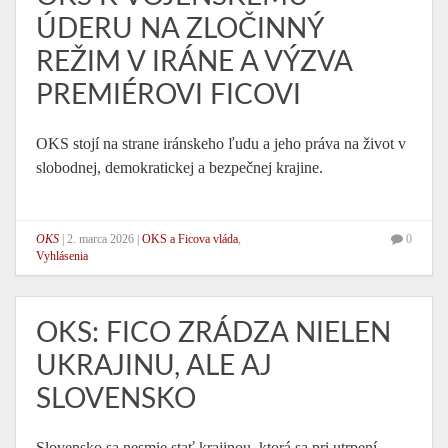
ÚDERU NA ZLOČINNÝ
REŽIM V IRÁNE A VÝZVA
PREMIÉROVI FICOVI
OKS stojí na strane iránskeho ľudu a jeho práva na život v
slobodnej, demokratickej a bezpečnej krajine.
OKS
|
2. marca 2026
|
OKS a Ficova vláda
,
0
Vyhlásenia
OKS: FICO ZRÁDZA NIELEN
UKRAJINU, ALE AJ
SLOVENSKO
Slovensko sa nesmie stať krajinou, ktorá sa pri utrpení