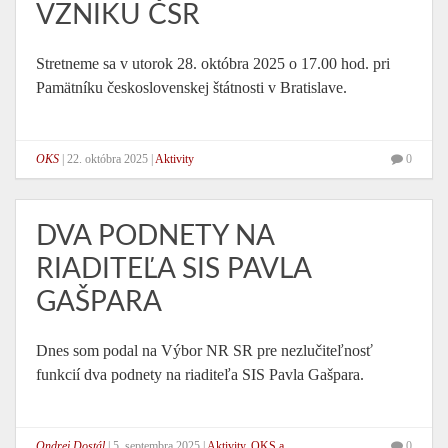
VZNIKU ČSR
Stretneme sa v utorok 28. októbra 2025 o 17.00 hod. pri
Pamätníku československej štátnosti v Bratislave.
OKS
|
22. októbra 2025
|
Aktivity
0
DVA PODNETY NA
RIADITEĽA SIS PAVLA
GAŠPARA
Dnes som podal na Výbor NR SR pre nezlučiteľnosť
funkcií dva podnety na riaditeľa SIS Pavla Gašpara.
Ondrej Dostál
|
5. septembra 2025
|
Aktivity
,
OKS a
0