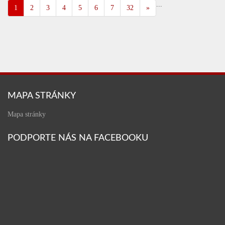
...
1
2
3
4
5
6
7
32
»
MAPA STRÁNKY
Mapa stránky
PODPORTE NÁS NA FACEBOOKU