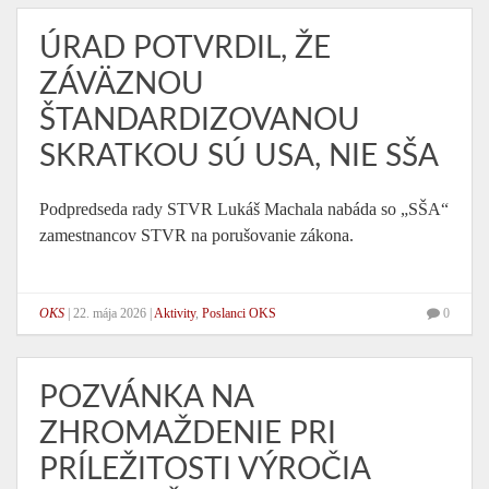
ÚRAD POTVRDIL, ŽE
ZÁVÄZNOU
ŠTANDARDIZOVANOU
SKRATKOU SÚ USA, NIE SŠA
Podpredseda rady STVR Lukáš Machala nabáda so „SŠA“
zamestnancov STVR na porušovanie zákona.
OKS
|
22. mája 2026
|
Aktivity
,
Poslanci OKS
0
POZVÁNKA NA
ZHROMAŽDENIE PRI
PRÍLEŽITOSTI VÝROČIA