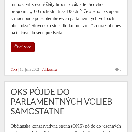
mimo civilizované štáty hrozí na základe Ficovho
programu „100 rozhodnutí za 100 dní“ že s jeho nástupom
k moci bude po septembrových parlamentných voľbách
obchádzať Slovensko strašidlo komunizmu“ zdôraznil dnes
na tlačovej besede predseda…
Čítať viac
OKS
|
10. júna 2002
|
Vyhlásenia
0
OKS PÔJDE DO
PARLAMENTNÝCH VOLIEB
SAMOSTATNE
Občianska konzervatívna strana (OKS) pôjde do jesenných