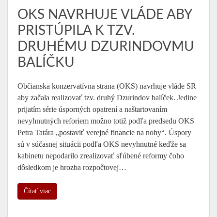
OKS NAVRHUJE VLÁDE ABY
PRISTÚPILA K TZV.
DRUHÉMU DZURINDOVMU
BALÍČKU
Občianska konzervatívna strana (OKS) navrhuje vláde SR
aby začala realizovať tzv. druhý Dzurindov balíček. Jedine
prijatím série úsporných opatrení a naštartovaním
nevyhnutných reforiem možno totiž podľa predsedu OKS
Petra Tatára „postaviť verejné financie na nohy“. Úspory
sú v súčasnej situácii podľa OKS nevyhnutné keďže sa
kabinetu nepodarilo zrealizovať sľúbené reformy čoho
dôsledkom je hrozba rozpočtovej…
Čítať viac