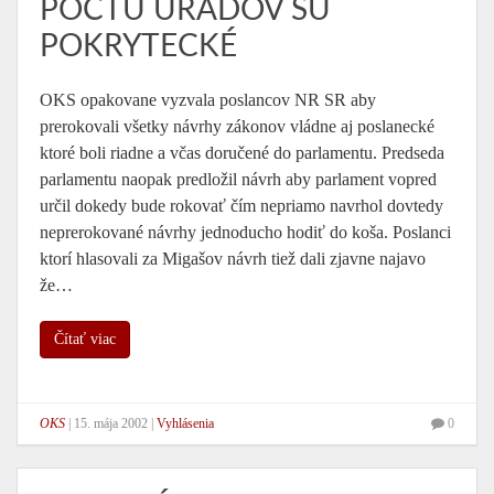
POČTU ÚRADOV SÚ
POKRYTECKÉ
OKS opakovane vyzvala poslancov NR SR aby
prerokovali všetky návrhy zákonov vládne aj poslanecké
ktoré boli riadne a včas doručené do parlamentu. Predseda
parlamentu naopak predložil návrh aby parlament vopred
určil dokedy bude rokovať čím nepriamo navrhol dovtedy
neprerokované návrhy jednoducho hodiť do koša. Poslanci
ktorí hlasovali za Migašov návrh tiež dali zjavne najavo
že…
Čítať viac
OKS
|
15. mája 2002
|
Vyhlásenia
0