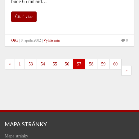
bude 65 miliárd…
Čítať viac
OKS
|
8. apríla 2002
|
Vyhlásenia
0
...
«
1
53
54
55
56
57
58
59
60
»
MAPA STRÁNKY
Mapa stránky