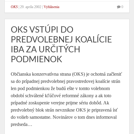
OKS
|
29. apríla 2002
|
Vyhlásenia
0
OKS VSTÚPI DO
PREDVOLEBNEJ KOALÍCIE
IBA ZA URČITÝCH
PODMIENOK
Občianska konzervatívna strana (OKS) je ochotná začleniť
sa do prípadnej predvolebnej pravostredovej koalície strán
len pod podmienkou že budú ešte v tomto volebnom
období schválené kľúčové reformné zákony a ak toto
prípadné zoskupenie verejne prijme sériu dohôd. Ak
predvolebný blok strán nevznikne OKS je pripravená ísť
do volieb samostatne. Novinárov o tom dnes informoval
predseda…