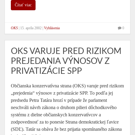
Čítať viac
OKS
|
15. apríla 2002
|
Vyhlásenia
0
OKS VARUJE PRED RIZIKOM
PREJEDANIA VÝNOSOV Z
PRIVATIZÁCIE SPP
Občianska konzervatívna strana (OKS) varuje pred rizikom
„prejedenia“ výnosov z privatizácie SPP. To podľa jej
predsedu Petra Tatára hrozí v prípade že parlament
neschváli návrh zákona o druhom pilieri dôchodkového
systému z dielne občianskych konzervatívcov a
zodpovednosť za to ponesie Strana demokratickej ľavice
(SDĽ). Tatár sa obáva že bez prijatia spomínaného zákona