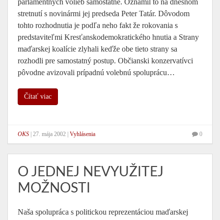
parlamentných volieb samostatne. Oznámil to na dnešnom
stretnutí s novinármi jej predseda Peter Tatár. Dôvodom
tohto rozhodnutia je podľa neho fakt že rokovania s
predstaviteľmi Kresťanskodemokratického hnutia a Strany
maďarskej koalície zlyhali keďže obe tieto strany sa
rozhodli pre samostatný postup. Občianski konzervatívci
pôvodne avizovali prípadnú volebnú spoluprácu…
Čítať viac
OKS
|
27. mája 2002
|
Vyhlásenia
0
O JEDNEJ NEVYUŽITEJ
MOŽNOSTI
Naša spolupráca s politickou reprezentáciou maďarskej