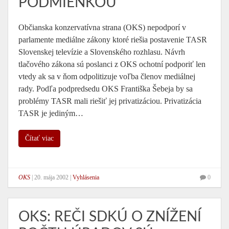
PODMIENKOU
Občianska konzervatívna strana (OKS) nepodporí v
parlamente mediálne zákony ktoré riešia postavenie TASR
Slovenskej televízie a Slovenského rozhlasu. Návrh
tlačového zákona sú poslanci z OKS ochotní podporiť len
vtedy ak sa v ňom odpolitizuje voľba členov mediálnej
rady. Podľa podpredsedu OKS Františka Šebeja by sa
problémy TASR mali riešiť jej privatizáciou. Privatizácia
TASR je jediným…
Čítať viac
OKS
|
20. mája 2002
|
Vyhlásenia
0
OKS: REČI SDKÚ O ZNÍŽENÍ