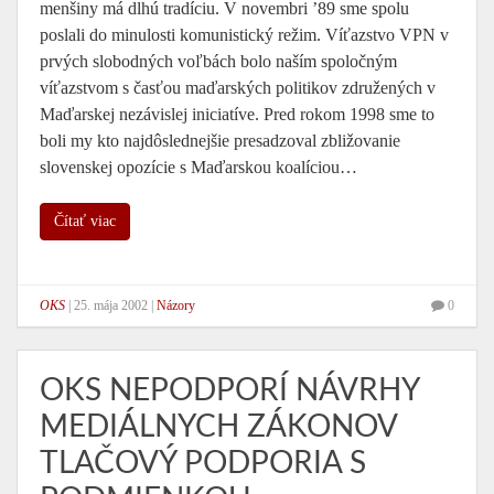
menšiny má dlhú tradíciu. V novembri ’89 sme spolu
poslali do minulosti komunistický režim. Víťazstvo VPN v
prvých slobodných voľbách bolo naším spoločným
víťazstvom s časťou maďarských politikov združených v
Maďarskej nezávislej iniciatíve. Pred rokom 1998 sme to
boli my kto najdôslednejšie presadzoval zbližovanie
slovenskej opozície s Maďarskou koalíciou…
Čítať viac
OKS
|
25. mája 2002
|
Názory
0
OKS NEPODPORÍ NÁVRHY
MEDIÁLNYCH ZÁKONOV
TLAČOVÝ PODPORIA S