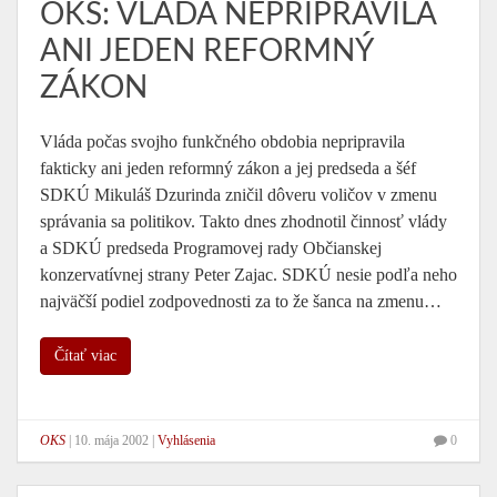
OKS: VLÁDA NEPRIPRAVILA
ANI JEDEN REFORMNÝ
ZÁKON
Vláda počas svojho funkčného obdobia nepripravila
fakticky ani jeden reformný zákon a jej predseda a šéf
SDKÚ Mikuláš Dzurinda zničil dôveru voličov v zmenu
správania sa politikov. Takto dnes zhodnotil činnosť vlády
a SDKÚ predseda Programovej rady Občianskej
konzervatívnej strany Peter Zajac. SDKÚ nesie podľa neho
najväčší podiel zodpovednosti za to že šanca na zmenu…
Čítať viac
OKS
|
10. mája 2002
|
Vyhlásenia
0