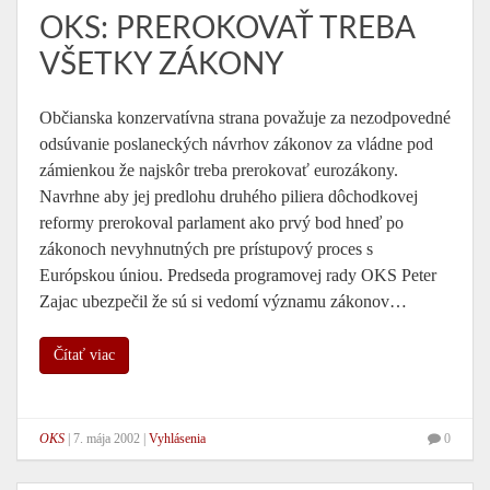
OKS: PREROKOVAŤ TREBA
VŠETKY ZÁKONY
Občianska konzervatívna strana považuje za nezodpovedné
odsúvanie poslaneckých návrhov zákonov za vládne pod
zámienkou že najskôr treba prerokovať eurozákony.
Navrhne aby jej predlohu druhého piliera dôchodkovej
reformy prerokoval parlament ako prvý bod hneď po
zákonoch nevyhnutných pre prístupový proces s
Európskou úniou. Predseda programovej rady OKS Peter
Zajac ubezpečil že sú si vedomí významu zákonov…
Čítať viac
OKS
|
7. mája 2002
|
Vyhlásenia
0