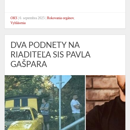
OKS
|
6. septembra 2025
|
Rokovania orgánov
,
Vyhlásenia
DVA PODNETY NA
RIADITEĽA SIS PAVLA
GAŠPARA