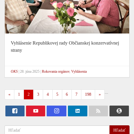
Vyhlásenie Republikovej rady Občianskej konzervatívnej
strany
OKS
|
28. júna 2025
|
Rokovania orgánov
,
Vyhlásenia
...
«
1
2
3
4
5
6
7
198
»
Hľadať