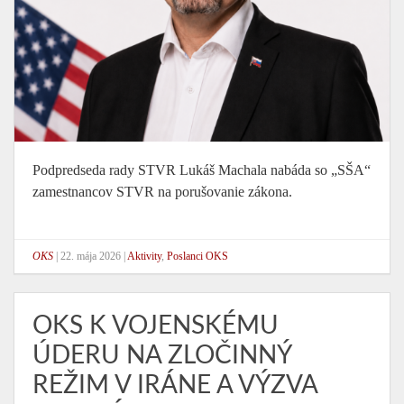
Podpredseda rady STVR Lukáš Machala nabáda so „SŠA“
zamestnancov STVR na porušovanie zákona.
OKS
|
22. mája 2026
|
Aktivity
,
Poslanci OKS
OKS K VOJENSKÉMU
ÚDERU NA ZLOČINNÝ
REŽIM V IRÁNE A VÝZVA