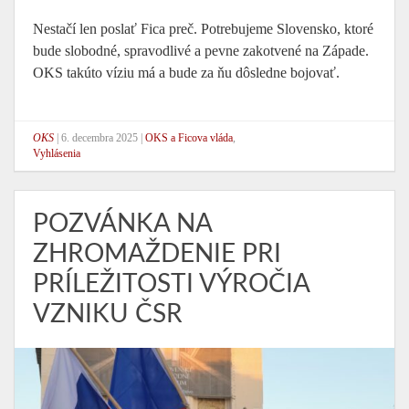
Nestačí len poslať Fica preč. Potrebujeme Slovensko, ktoré
bude slobodné, spravodlivé a pevne zakotvené na Západe.
OKS takúto víziu má a bude za ňu dôsledne bojovať.
OKS
|
6. decembra 2025
|
OKS a Ficova vláda
,
Vyhlásenia
POZVÁNKA NA
ZHROMAŽDENIE PRI
PRÍLEŽITOSTI VÝROČIA
VZNIKU ČSR