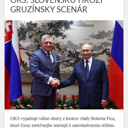
OKS: SLOVENSKU HROZÍ
GRUZÍNSKY SCENÁR
OKS vyjadruje vážne obavy z krokov vlády Roberta Fica,
ktoré čoraz zreteľnejšie smerujú k autoritatívnemu režimu.