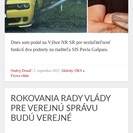
Dnes som podal na Výbor NR SR pre nezlučiteľnosť
funkcií dva podnety na riaditeľa SIS Pavla Gašpara.
Ondrej Dostál
|
5. septembra 2025
|
Aktivity
,
OKS a
Ficova vláda
ROKOVANIA RADY VLÁDY
PRE VEREJNÚ SPRÁVU
BUDÚ VEREJNÉ