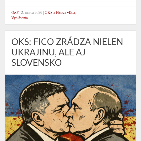
OKS
|
2. marca 2026
|
OKS a Ficova vláda
,
Vyhlásenia
OKS: FICO ZRÁDZA NIELEN
UKRAJINU, ALE AJ
SLOVENSKO