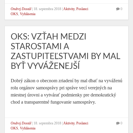
Ondrej Dostál
|
18. septembra 2018
|
Aktivity
,
Poslanci
0
OKS
,
Vyhlásenia
OKS: VZŤAH MEDZI
STAROSTAMI A
ZASTUPITEĽSTVAMI BY MAL
BYŤ VYVÁŽENEJŠÍ
Dobrý zákon o obecnom zriadení by mal dbať na vyváženú
rolu orgánov samosprávy pri správe vecí verejných na
miestnej úrovni a vytvárať podmienky pre demokratický
chod a transparentné fungovanie samosprávy.
Ondrej Dostál
|
18. septembra 2018
|
Aktivity
,
Poslanci
0
OKS
,
Vyhlásenia