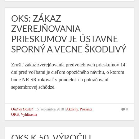
OKS: ZÁKAZ
ZVEREJŇOVANIA
PRIESKUMOV JE ÚSTAVNE
SPORNÝ A VECNE ŠKODLIVÝ
Zrušiť zákaz zverejňovania predvolebných prieskumov 14
dní pred voľbami je cieľom opozičného návrhu, o ktorom
bude NR SR rokovať v pondelok na pokračovaní
septembrovej schôdze.
Ondrej Dostál
|
15. septembra 2018
|
Aktivity
,
Poslanci
0
OKS
,
Vyhlásenia
OKS K 50. VÝROČIU