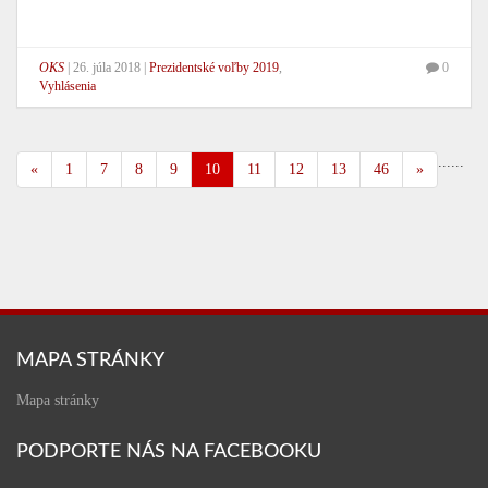
OKS
|
26. júla 2018
|
Prezidentské voľby 2019
,
0
Vyhlásenia
...
...
«
1
7
8
9
10
11
12
13
46
»
MAPA STRÁNKY
Mapa stránky
PODPORTE NÁS NA FACEBOOKU