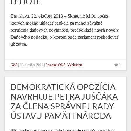
LEHOTE
Bratislava, 22. októbra 2018 – Skrátenie lehôt, počas
ktorých možno ukladať sankcie za menej závažné
porušenia daňových povinností, predpokladá návrh novely
Daňového poriadku, o ktorom bude parlament rozhodovať
už zajtra.
OKS
|
22. októbra 2018
|
Poslanci OKS
,
Vyhlásenia
0
DEMOKRATICKÁ OPOZÍCIA
NAVRHUJE PETRA JUŠČÁKA
ZA ČLENA SPRÁVNEJ RADY
ÚSTAVU PAMÄTI NÁRODA
Päť poslancov demokratickej opozície spoločne navrhlo