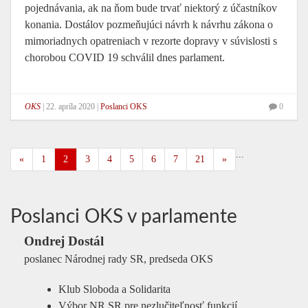
pojednávania, ak na ňom bude trvať niektorý z účastníkov
konania. Dostálov pozmeňujúci návrh k návrhu zákona o
mimoriadnych opatreniach v rezorte dopravy v súvislosti s
chorobou COVID 19 schválil dnes parlament.
OKS
|
22. apríla 2020
|
Poslanci OKS
0
...
«
1
2
3
4
5
6
7
21
»
Poslanci OKS v parlamente
Ondrej Dostál
poslanec Národnej rady SR, predseda OKS
Klub Sloboda a Solidarita
Výbor NR SR pre nezlučiteľnosť funkcií