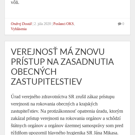
vôli.
Ondrej Dostál
|
2. júla 2020
|
Poslanci OKS
,
0
Vyhlásenia
VEREJNOSŤ MÁ ZNOVU
PRÍSTUP NA ZASADNUTIA
OBECNÝCH
ZASTUPITEĽSTIEV
Úrad verejného zdravotníctva SR zrušil zákaz prístupu
verejnosti na rokovania obecných a krajských
zastupiteľstiev. Na protizákonnosť opatrenia úradu, ktorým
zakázal prístup verejnosti na rokovania orgánov a schôdzí
štátnych orgánov a orgánov územnej samosprávy som pred
týždňom upozornil hlavného hygienika SR Jána Mikasa.