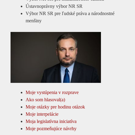
Ústavnoprávny výbor NR SR
Výbor NR SR pre ľudské práva a národnostné
menšiny
Moje vystúpenia v rozprave
Ako som hlasoval(a)
Moje otázky pre hodinu otázok
Moje interpelácie
Moja legislatívna iniciatíva
Moje pozmeňujúce návrhy