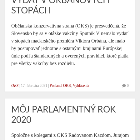
VYDAŤ V ORBÁNOVÝCH
STOPÁCH
Občianska konzervatívna strana (OKS) je presvedčená, že
Slovensko by sa v otázke vakcíny Sputnik V nemalo vydať
v stopách maďarského premiéra Viktora Orbána, ale malo
by postupovať jednotne s ostatnými krajinami Európskej
únie podľa štandardných a overených pravidiel, ktoré platia
pre všetky vakcíny bez rozdielu.
OKS
|
17. februára 2021
|
Poslanci OKS
,
Vyhlásenia
0
MÔJ PARLAMENTNÝ ROK
2020
Spoločne s kolegami z OKS Radovanom Kazdom, Jurajom