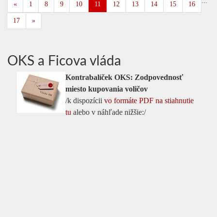
...
«
1
8
9
10
11
12
13
14
15
16
17
»
OKS a Ficova vláda
Kontrabalíček OKS: Zodpovednosť
miesto kupovania voličov
/k dispozícii
vo formáte PDF na stiahnutie
tu
alebo v náhľade nižšie:/