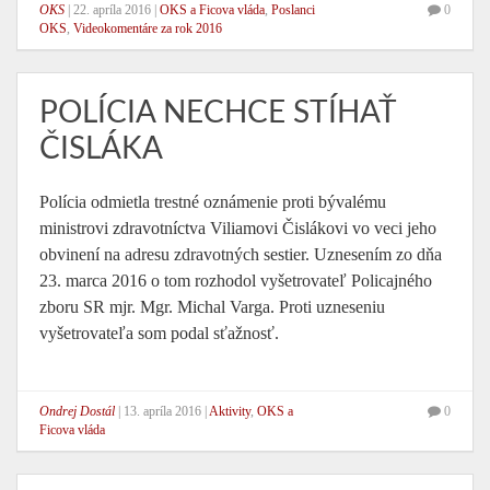
OKS
|
22. apríla 2016
|
OKS a Ficova vláda
,
Poslanci
0
OKS
,
Videokomentáre za rok 2016
POLÍCIA NECHCE STÍHAŤ
ČISLÁKA
Polícia odmietla trestné oznámenie proti bývalému
ministrovi zdravotníctva Viliamovi Čislákovi vo veci jeho
obvinení na adresu zdravotných sestier. Uznesením zo dňa
23. marca 2016 o tom rozhodol vyšetrovateľ Policajného
zboru SR mjr. Mgr. Michal Varga. Proti uzneseniu
vyšetrovateľa som podal sťažnosť.
Ondrej Dostál
|
13. apríla 2016
|
Aktivity
,
OKS a
0
Ficova vláda