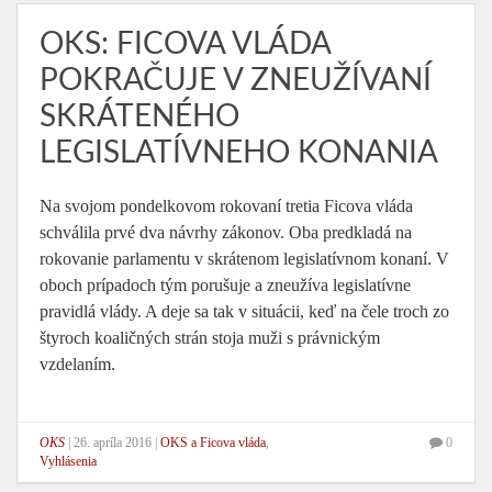
OKS: FICOVA VLÁDA
POKRAČUJE V ZNEUŽÍVANÍ
SKRÁTENÉHO
LEGISLATÍVNEHO KONANIA
Na svojom pondelkovom rokovaní tretia Ficova vláda
schválila prvé dva návrhy zákonov. Oba predkladá na
rokovanie parlamentu v skrátenom legislatívnom konaní. V
oboch prípadoch tým porušuje a zneužíva legislatívne
pravidlá vlády. A deje sa tak v situácii, keď na čele troch zo
štyroch koaličných strán stoja muži s právnickým
vzdelaním.
OKS
|
26. apríla 2016
|
OKS a Ficova vláda
,
0
Vyhlásenia