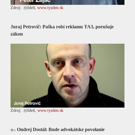
Zdroj: .týždeň,
www.tyzden.sk
Juraj Petrovič: Paška robí reklamu TA3, porušuje
zákon
Zdroj: .týždeň,
www.tyzden.sk
Ondrej Dostál: Bude advokátske povolanie