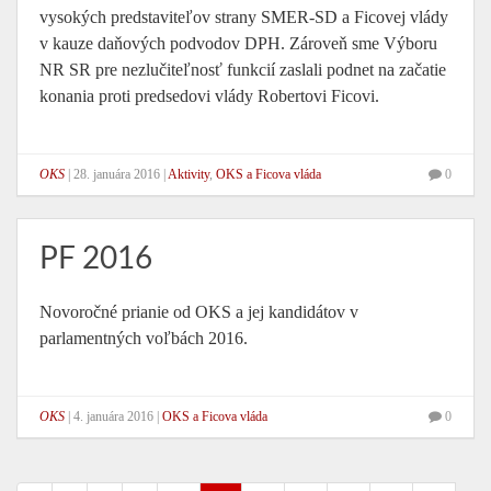
vysokých predstaviteľov strany SMER-SD a Ficovej vlády
v kauze daňových podvodov DPH. Zároveň sme Výboru
NR SR pre nezlučiteľnosť funkcií zaslali podnet na začatie
konania proti predsedovi vlády Robertovi Ficovi.
OKS
|
28. januára 2016
|
Aktivity
,
OKS a Ficova vláda
0
PF 2016
Novoročné prianie od OKS a jej kandidátov v
parlamentných voľbách 2016.
OKS
|
4. januára 2016
|
OKS a Ficova vláda
0