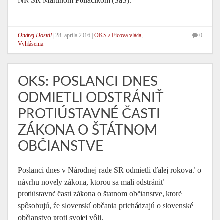
NR SR Martinom Poliačikom (SaS).
Ondrej Dostál
|
28. apríla 2016
|
OKS a Ficova vláda
,
0
Vyhlásenia
OKS: POSLANCI DNES
ODMIETLI ODSTRÁNIŤ
PROTIÚSTAVNÉ ČASTI
ZÁKONA O ŠTÁTNOM
OBČIANSTVE
Poslanci dnes v Národnej rade SR odmietli ďalej rokovať o
návrhu novely zákona, ktorou sa mali odstrániť
protiústavné časti zákona o štátnom občianstve, ktoré
spôsobujú, že slovenskí občania prichádzajú o slovenské
občianstvo proti svojej vôli.