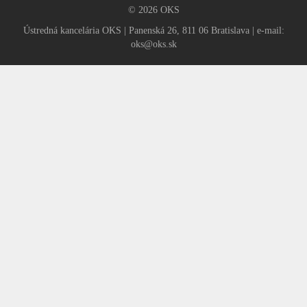
© 2026 OKS
Ústredná kancelária OKS | Panenská 26, 811 06 Bratislava | e-mail:
oks@oks.sk