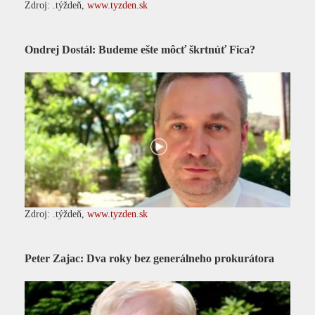
Zdroj: .týždeň,
www.tyzden.sk
Ondrej Dostál: Budeme ešte môcť škrtnúť Fica?
Zdroj: .týždeň,
www.tyzden.sk
Peter Zajac: Dva roky bez generálneho prokurátora