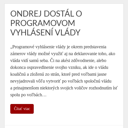
ONDREJ DOSTÁL O
PROGRAMOVOM
VYHLÁSENÍ VLÁDY
„Programové vyhlásenie vlády je okrem predstavenia
zámerov vlády možné využiť aj na deklarovanie toho, ako
vláda vidí samú seba. Či na akési zdôvodnenie, alebo
dokonca ospravedlnenie svojho vzniku, ak ide o vládu
koaličnú a zloženú zo strán, ktoré pred voľbami jasne
nevyjadrovali vôľu vytvoriť po voľbách spoločnú vládu
a prinajmenšom niektorých svojich voličov rozhodnutím ísť
spolu po voľbách…
Čítať viac