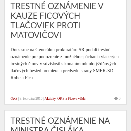
TRESTNÉ OZNÁMENIE V
KAUZE FICOVÝCH
TLAČOVIEK PROTI
MATOVIČOVI
Dnes sme na Generálnu prokuratúru SR podali trestné
oznámenie pre podozrenie z možného spáchania viacerých
trestných činov v súvislosti s konaním minulotýždňových
tlačových besied premiéra a predsedu strany SMER-SD
Robeta Fica.
OKS
|
8. februára 2016
|
Aktivity
,
OKS a Ficova vláda
0
TRESTNÉ OZNÁMENIE NA
MINISTRA ČISLÁKA