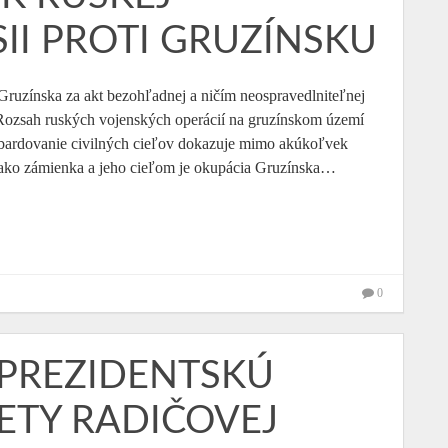
II PROTI GRUZÍNSKU
Gruzínska za akt bezohľadnej a ničím neospravedlniteľnej
 Rozsah ruských vojenských operácií na gruzínskom území
bardovanie civilných cieľov dokazuje mimo akúkoľvek
 ako zámienka a jeho cieľom je okupácia Gruzínska…
0
PREZIDENTSKÚ
ETY RADIČOVEJ