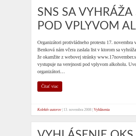
SNS SA VYHRÁŽA
POD VPLYVOM A
Organizátori protivládneho protestu 17. novembra
Benková nám včera zaslala list v ktorom sa vyhráž
že okamžite z webovej stránky www.17november.sk
vystupuje na verejnosti pod vplyvom alkoholu. Uve
organizátori…
Čítať viac
Kolektív autorov
|
13. novembra 2008
|
Vyhlásenia
VYHLÁSENIE OKS 