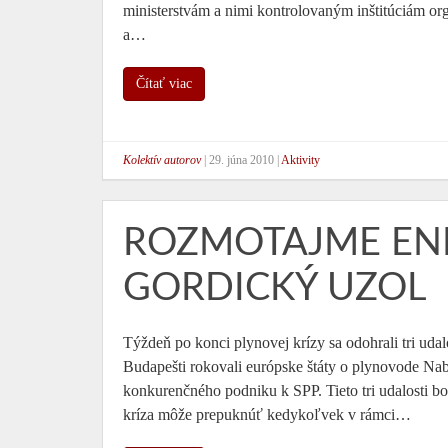
ministerstvám a nimi kontrolovaným inštitúciám o
a…
Čítať viac
Kolektív autorov
|
29. júna 2010
|
Aktivity
ROZMOTAJME EN
GORDICKÝ UZOL
Týždeň po konci plynovej krízy sa odohrali tri udal
Budapešti rokovali európske štáty o plynovode Na
konkurenčného podniku k SPP. Tieto tri udalosti bo
kríza môže prepuknúť kedykoľvek v rámci…