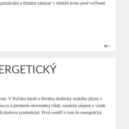
rganizáciám a firmám zakázať v období tesne pred voľbami
0
ERGETICKÝ
osti. V Poľsku klesli o štvrtinu dodávky ruského plynu v
bucco a predseda slovenskej vlády oznámil záujem o vznik
li doslova symbolické. Prvá svedčí o tom že energetická