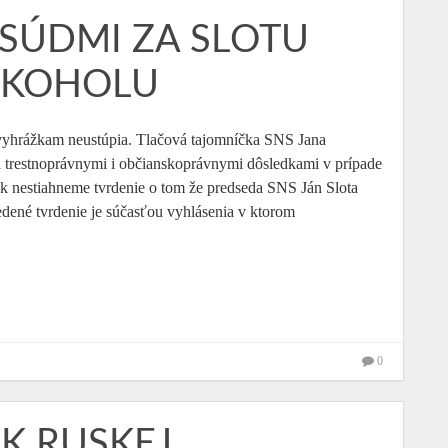
 SÚDMI ZA SLOTU
LKOHOLU
 vyhrážkam neustúpia. Tlačová tajomníčka SNS Jana
a trestnoprávnymi i občianskoprávnymi dôsledkami v prípade
 nestiahneme tvrdenie o tom že predseda SNS Ján Slota
dené tvrdenie je súčasťou vyhlásenia v ktorom
0
K RUSKEJ