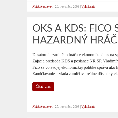
Kolektív autorov
|
26. novembra 2008
|
Vyhlásenia
OKS A KDS: FICO
HAZARDNÝ HRÁČ
Desatoro hazardného hráča v ekonomike dnes na spo
Zajac a predseda KDS a poslanec NR SR Vladimír 
Fico sa vo svojej ekonomickej politike správa ako 
Zamlčiavanie – vláda zamlčiava reálne dôsledky e
Čítať viac
Kolektív autorov
|
25. novembra 2008
|
Vyhlásenia