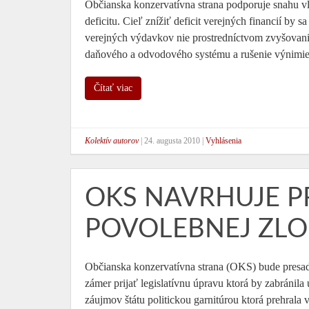
Občianska konzervatívna strana podporuje snahu vlá
deficitu. Cieľ znížiť deficit verejných financií b
verejných výdavkov nie prostredníctvom zvyšovan
daňového a odvodového systému a rušenie výnimiek
Čítať viac
Kolektív autorov
|
24. augusta 2010
|
Vyhlásenia
OKS NAVRHUJE PR
POVOLEBNEJ ZLO
Občianska konzervatívna strana (OKS) bude presad
zámer prijať legislatívnu úpravu ktorá by zabráni
záujmov štátu politickou garnitúrou ktorá prehrala