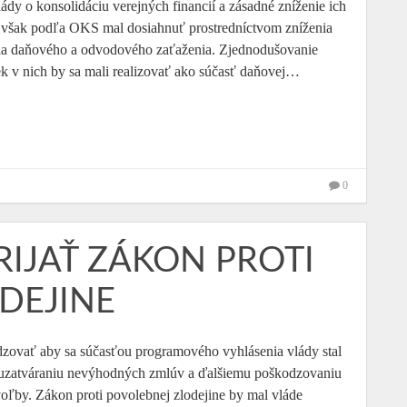
dy o konsolidáciu verejných financií a zásadné zníženie ich
y sa však podľa OKS mal dosiahnuť prostredníctvom zníženia
ia daňového a odvodového zaťaženia. Zjednodušovanie
 v nich by sa mali realizovať ako súčasť daňovej…
0
IJAŤ ZÁKON PROTI
DEJINE
zovať aby sa súčasťou programového vyhlásenia vlády stal
la uzatváraniu nevýhodných zmlúv a ďalšiemu poškodzovaniu
 voľby. Zákon proti povolebnej zlodejine by mal vláde