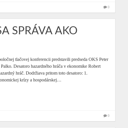
0
 SA SPRÁVA AKO
ločnej tlačovej konferencii predstavili predseda OKS Peter
Palko. Desatoro hazardného hráča v ekonomike Robert
hazardný hráč. Dodržiava pritom toto desatoro: 1.
konomickej krízy a hospodárskej…
0