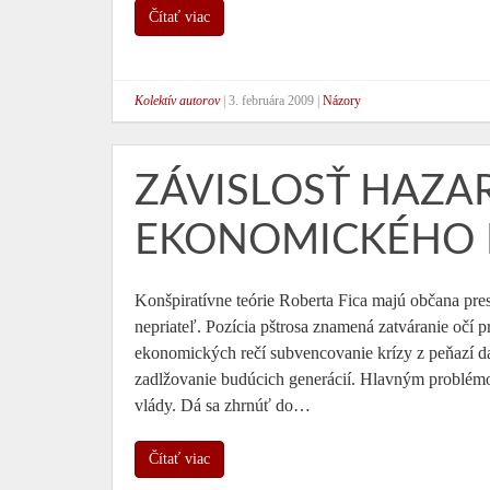
Čítať viac
Kolektív autorov
|
3. februára 2009
|
Názory
ZÁVISLOSŤ HAZ
EKONOMICKÉHO 
Konšpiratívne teórie Roberta Fica majú občana pre
nepriateľ. Pozícia pštrosa znamená zatváranie očí
ekonomických rečí subvencovanie krízy z peňazí da
zadlžovanie budúcich generácií. Hlavným problémo
vlády. Dá sa zhrnúť do…
Čítať viac