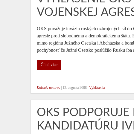
VOJENSKEJ AGRES
OKS považuje inváziu ruských ozbrojených síl do 
agresie proti slobodnému a demokratickému štátu.
mimo regiónu Južného Osetska i Abcházska a bom
pochybnosť že Južné Osetsko poslúžilo Rusku iba
Čítať viac
Kolektív autorov
|
12. augusta 2008
|
Vyhlásenia
OKS PODPORUJE 
KANDIDATÚRU IV