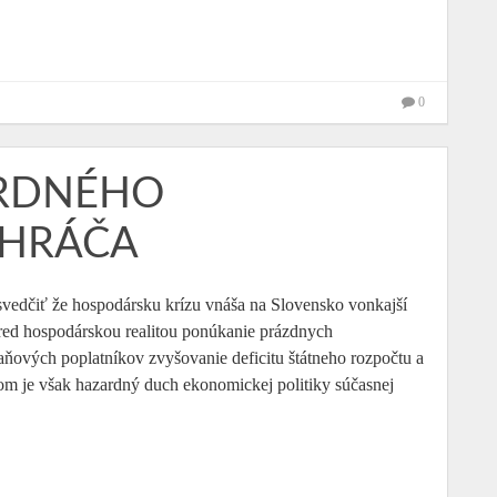
0
ARDNÉHO
HRÁČA
svedčiť že hospodársku krízu vnáša na Slovensko vonkajší
 pred hospodárskou realitou ponúkanie prázdnych
ňových poplatníkov zvyšovanie deficitu štátneho rozpočtu a
m je však hazardný duch ekonomickej politiky súčasnej