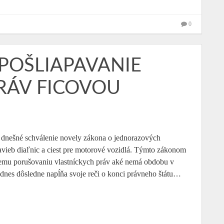
0
POŠLIAPAVANIE
RÁV FICOVOU
 dnešné schválenie novely zákona o jednorazových
avieb diaľnic a ciest pre motorové vozidlá. Týmto zákonom
lnemu porušovaniu vlastníckych práv aké nemá obdobu v
 dnes dôsledne napĺňa svoje reči o konci právneho štátu…