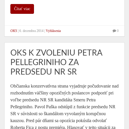
Čítať viac
OKS
|
6. decembra 2014
|
Vyhlásenia
0
OKS K ZVOLENIU PETRA
PELLEGRINIHO ZA
PREDSEDU NR SR
Občianska konzervatívna strana vyjadruje počudovanie nad
rozhodnutím väčšiny opozičných poslancov podporiť pri
voľbe predsedu NR SR kandidáta Smeru Petra
Pellegriniho. Pavol Paška odstúpil z funkcie predsedu NR
SR v súvislosti so škandálom vyvolaným korupčnou
kauzou. Pred pár dňami sa opozícia pokúsila odvolať
Roberta Fica z postu premiéra. Hlasovať v tejto situácii za