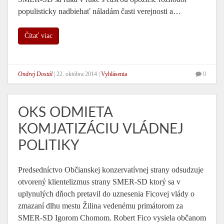
populisticky nadbiehať náladám časti verejnosti a…
Čítať viac
Ondrej Dostál
|
22. októbra 2014
|
Vyhlásenia
0
OKS ODMIETA
KOMJATIZÁCIU VLÁDNEJ
POLITIKY
Predsedníctvo Občianskej konzervatívnej strany odsudzuje
otvorený klientelizmus strany SMER-SD ktorý sa v
uplynulých dňoch pretavil do uznesenia Ficovej vlády o
zmazaní dlhu mestu Žilina vedenému primátorom za
SMER-SD Igorom Chomom. Robert Fico vysiela občanom