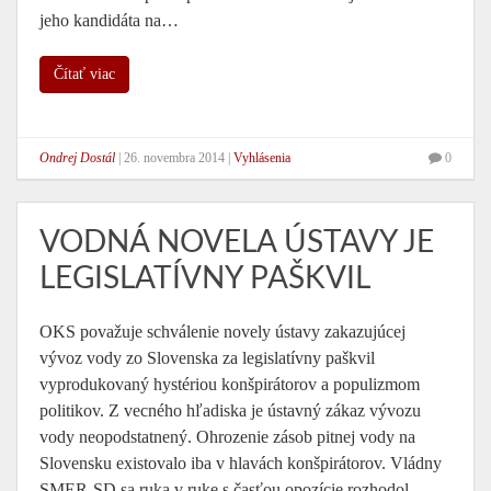
jeho kandidáta na…
Čítať viac
Ondrej Dostál
|
26. novembra 2014
|
Vyhlásenia
0
VODNÁ NOVELA ÚSTAVY JE
LEGISLATÍVNY PAŠKVIL
OKS považuje schválenie novely ústavy zakazujúcej
vývoz vody zo Slovenska za legislatívny paškvil
vyprodukovaný hystériou konšpirátorov a populizmom
politikov. Z vecného hľadiska je ústavný zákaz vývozu
vody neopodstatnený. Ohrozenie zásob pitnej vody na
Slovensku existovalo iba v hlavách konšpirátorov. Vládny
SMER-SD sa ruka v ruke s časťou opozície rozhodol