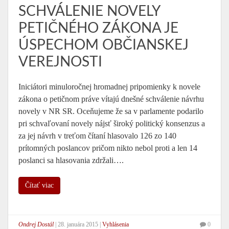
SCHVÁLENIE NOVELY
PETIČNÉHO ZÁKONA JE
ÚSPECHOM OBČIANSKEJ
VEREJNOSTI
Iniciátori minuloročnej hromadnej pripomienky k novele
zákona o petičnom práve vítajú dnešné schválenie návrhu
novely v NR SR. Oceňujeme že sa v parlamente podarilo
pri schvaľovaní novely nájsť široký politický konsenzus a
za jej návrh v treťom čítaní hlasovalo 126 zo 140
prítomných poslancov pričom nikto nebol proti a len 14
poslanci sa hlasovania zdržali….
Čítať viac
Ondrej Dostál
|
28. januára 2015
|
Vyhlásenia
0