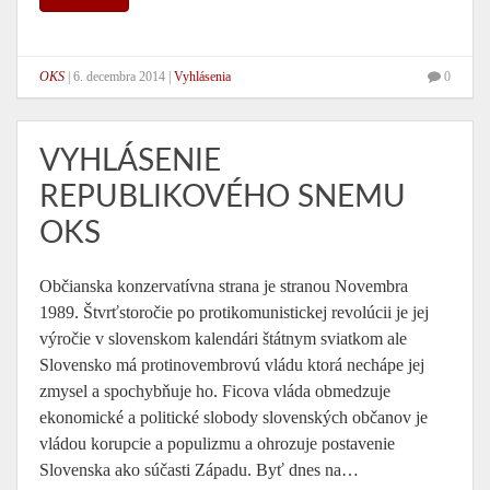
OKS
|
6. decembra 2014
|
Vyhlásenia
0
VYHLÁSENIE
REPUBLIKOVÉHO SNEMU
OKS
Občianska konzervatívna strana je stranou Novembra
1989. Štvrťstoročie po protikomunistickej revolúcii je jej
výročie v slovenskom kalendári štátnym sviatkom ale
Slovensko má protinovembrovú vládu ktorá nechápe jej
zmysel a spochybňuje ho. Ficova vláda obmedzuje
ekonomické a politické slobody slovenských občanov je
vládou korupcie a populizmu a ohrozuje postavenie
Slovenska ako súčasti Západu. Byť dnes na…