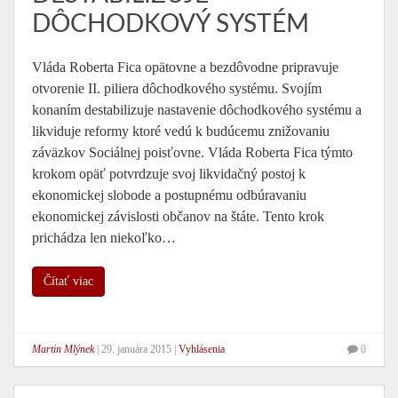
DÔCHODKOVÝ SYSTÉM
Vláda Roberta Fica opätovne a bezdôvodne pripravuje
otvorenie II. piliera dôchodkového systému. Svojím
konaním destabilizuje nastavenie dôchodkového systému a
likviduje reformy ktoré vedú k budúcemu znižovaniu
záväzkov Sociálnej poisťovne. Vláda Roberta Fica týmto
krokom opäť potvrdzuje svoj likvidačný postoj k
ekonomickej slobode a postupnému odbúravaniu
ekonomickej závislosti občanov na štáte. Tento krok
prichádza len niekoľko…
Čítať viac
Martin Mlýnek
|
29. januára 2015
|
Vyhlásenia
0