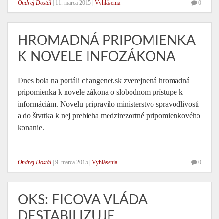
Ondrej Dostál
|
11. marca 2015
|
Vyhlásenia
0
HROMADNÁ PRIPOMIENKA
K NOVELE INFOZÁKONA
Dnes bola na portáli changenet.sk zverejnená hromadná
pripomienka k novele zákona o slobodnom prístupe k
informáciám. Novelu pripravilo ministerstvo spravodlivosti
a do štvrtka k nej prebieha medzirezortné pripomienkového
konanie.
Ondrej Dostál
|
9. marca 2015
|
Vyhlásenia
0
OKS: FICOVA VLÁDA
DESTABILIZUJE