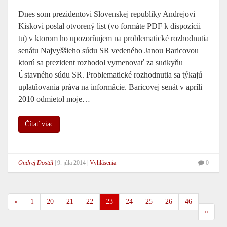
Dnes som prezidentovi Slovenskej republiky Andrejovi
Kiskovi poslal otvorený list (vo formáte PDF k dispozícii
tu) v ktorom ho upozorňujem na problematické rozhodnutia
senátu Najvyššieho súdu SR vedeného Janou Baricovou
ktorú sa prezident rozhodol vymenovať za sudkyňu
Ústavného súdu SR. Problematické rozhodnutia sa týkajú
uplatňovania práva na informácie. Baricovej senát v apríli
2010 odmietol moje…
Čítať viac
Ondrej Dostál
|
9. júla 2014
|
Vyhlásenia
0
...
...
«
1
20
21
22
23
24
25
26
46
»