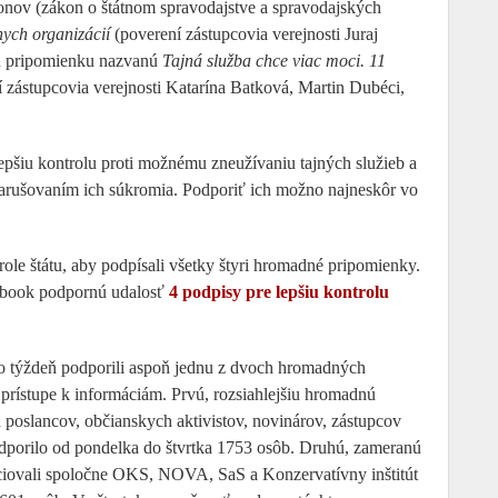
onov (zákon o štátnom spravodajstve a spravodajských
ch organizácií
(poverení zástupcovia verejnosti Juraj
nú pripomienku nazvanú
Tajná služba chce viac moci. 11
í zástupcovia verejnosti Katarína Batková, Martin Dubéci,
pšiu kontrolu proti možnému zneužívaniu tajných služieb a
arušovaním ich súkromia. Podporiť ich možno najneskôr vo
ole štátu, aby podpísali všetky štyri hromadné pripomienky.
cebook podpornú udalosť
4 podpisy pre lepšiu kontrolu
o týždeň podporili aspoň jednu z dvoch hromadných
rístupe k informáciám. Prvú, rozsiahlejšiu hromadnú
oslancov, občianskych aktivistov, novinárov, zástupcov
odporilo od pondelka do štvrtka 1753 osôb. Druhú, zameranú
iciovali spoločne OKS, NOVA, SaS a Konzervatívny inštitút