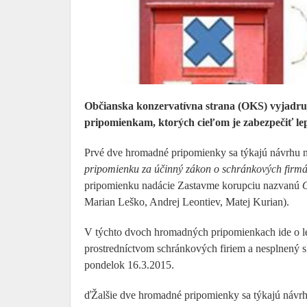
Občianska konzervatívna strana (OKS) vyjadr
pripomienkam, ktorých cieľom je zabezpečiť lepš
Prvé dve hromadné pripomienky sa týkajú návrhu n
pripomienku za účinný zákon o schránkových firm
pripomienku nadácie Zastavme korupciu nazvanú
Marian Leško, Andrej Leontiev, Matej Kurian).
V týchto dvoch hromadných pripomienkach ide o le
prostredníctvom schránkových firiem a nesplnený 
pondelok 16.3.2015.
ďŽalšie dve hromadné pripomienky sa týkajú návrh