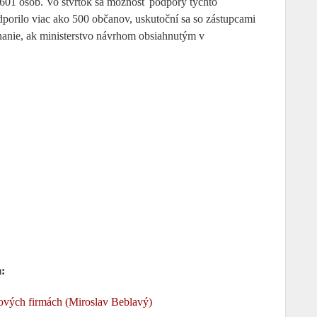
o 601 osôb. Vo štvrtok sa možnosť podpory týchto
orilo viac ako 500 občanov, uskutoční sa so zástupcami
anie, ak ministerstvo návrhom obsiahnutým v
:
ových firmách (Miroslav Beblavý)