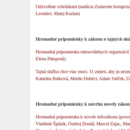
Odzvoňme schránkam (nadácia Zastavme korupciu, p
Leontiev, Matej Kurian)
Hromadné pripomienky k zákonu o tajných slu
Hromadná pripomienka mimovládnych organizácií (p
Elena Pätoprstá)
Tajná služba chce viac moci. 11 zmien, aby ju nezne
Katarína Batková, Martin Dubéci, Adam Valček, Ľu
Hromadné pripomienky k návrhu novely zákona
Hromadná pripomienka k novele infozákona (povere
Vladimír Špánik, Ondrej Dostál, Marcel Zajac, Ma