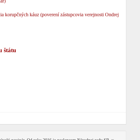
ar)
ia korupčných káuz (poverení zástupcovia verejnosti Ondrej
u štátu