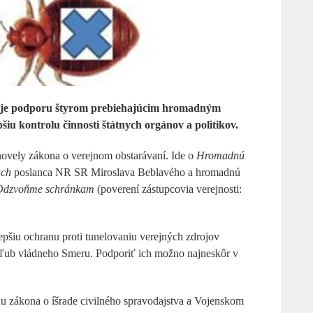
uje podporu štyrom prebiehajúcim hromadným
iu kontrolu činnosti štátnych orgánov a politikov.
ovely zákona o verejnom obstarávaní. Ide o
Hromadnú
ách
poslanca NR SR Miroslava Beblavého a hromadnú
Odzvoňme schránkam
(poverení zástupcovia verejnosti:
pšiu ochranu proti tunelovaniu verejných zdrojov
sľub vládneho Smeru. Podporiť ich možno najneskôr v
u zákona o íšrade civilného spravodajstva a Vojenskom