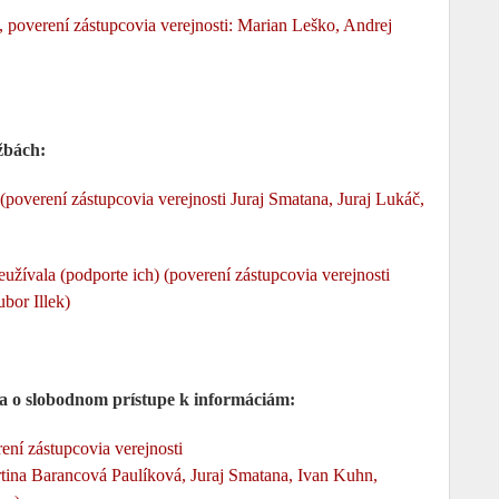
overení zástupcovia verejnosti: Marian Leško, Andrej
žbách:
overení zástupcovia verejnosti Juraj Smatana, Juraj Lukáč,
užívala (podporte ich) (poverení zástupcovia verejnosti
bor Illek)
 o slobodnom prístupe k informáciám:
ní zástupcovia verejnosti
rtina Barancová Paulíková, Juraj Smatana, Ivan Kuhn,