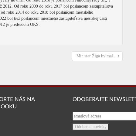
 bývalý novinár. Od roku 2016 je poslancom Národnej rady SR, v
 až 2012. Od roku 2009 do roku 2017 bol poslancom zastupiteľstva
a od roku 2014 do roku 2018 bol poslancom mestského
2022 bol tiež poslancom miestneho zastupiteľstva mestskej časti
2012 je predsedom OKS.
Minister Žiga by mal...
ORTE NÁS NA
ODOBERAJTE NEWSLET
BOOKU