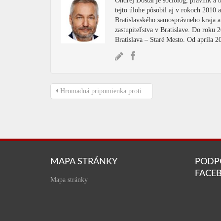
Ondrej Dostál je sociológ, právnik a
tejto úlohe pôsobil aj v rokoch 2010
Bratislavského samosprávneho kraja 
zastupiteľstva v Bratislave. Do roku 
Bratislava – Staré Mesto. Od apríla 
Hromadná pripomienka proti...
MAPA STRÁNKY
PODP
FACE
Mapa stránky