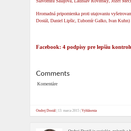
Slavomíra Salajová, Ladislav Rovinský, Jozef Meči
Hromadná pripomienka proti utajovaniu vyšetrovan
Dostál, Daniel Lipšic, Ľubomír Galko, Ivan Kuhn)
Facebook: 4 podpisy pre lepšiu kontrol
Comments
Komentáre
Ondrej Dostál
|
13. marca 2015
|
Vyhlásenia