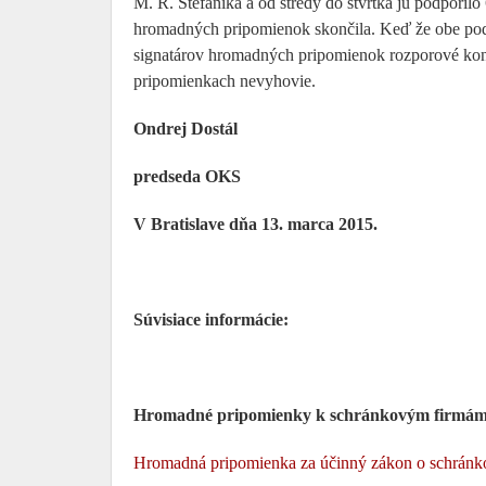
M. R. Štefánika a od stredy do štvrtka ju podporil
hromadných pripomienok skončila. Keď že obe podp
signatárov hromadných pripomienok rozporové kon
pripomienkach nevyhovie.
Ondrej Dostál
predseda OKS
V Bratislave dňa 13. marca 2015.
Súvisiace informácie:
Hromadné pripomienky k schránkovým firmám
Hromadná pripomienka za účinný zákon o schránk