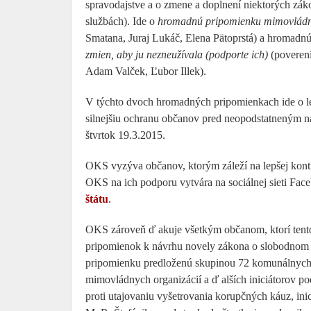
spravodajstve a o zmene a doplnení niektorých zák
službách). Ide o
hromadnú pripomienku mimovládny
Smatana, Juraj Lukáč, Elena Pätoprstá) a hromad
zmien, aby ju nezneužívala (podporte ich)
(poveren
Adam Valček, Ľubor Illek).
V týchto dvoch hromadných pripomienkach ide o le
silnejšiu ochranu občanov pred neopodstatneným n
štvrtok 19.3.2015.
OKS vyzýva občanov, ktorým záleží na lepšej kontr
OKS na ich podporu vytvára na sociálnej sieti Fa
štátu
.
OKS zároveň ď akuje všetkým občanom, ktorí tent
pripomienok k návrhu novely zákona o slobodnom p
pripomienku predloženú skupinou 72 komunálnych p
mimovládnych organizácií a ď alších iniciátorov p
proti utajovaniu vyšetrovania korupčných káuz, in