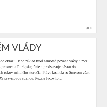
0
ÉM VLÁDY
 do obrazu. Jeho základ tvorí samotná povaha vlády. Smer
 prostredia Európskej únie a predstavuje návrat do
h rokov minulého storočia. Práve koalícia so Smerom však
ZDS pravicovou stranou. Puzzle Ficovho…