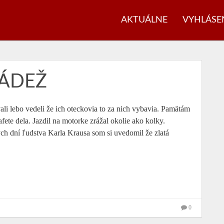
AKTUÁLNE
VYHLÁSE
LÁDEŽ
li lebo vedeli že ich oteckovia to za nich vybavia. Pamätám
fete dela. Jazdil na motorke zrážal okolie ako kolky.
ných dní ľudstva Karla Krausa som si uvedomil že zlatá
0