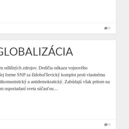
0
GLOBALIZÁCIA
m odlišných zdrojov. Dedičia odkazu vojnového
ejšej forme SNP za židoboľševický komplot proti vlastnému
 antikomunistický a antidemokratický. Zabúdajú však pritom na
om usporiadaní sveta súčasťou…
0