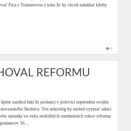
evať Fica s Tomanovou z toho že by chceli naháňať kšefty
0
HOVAL REFORMU
úplne zanikol fakt že poslanci v polovici septembra svojím
 slovenského školstva. Ten nekrológ by mohol vyzerať takto:
robe opustila vo veku nedožitých osemnástich rokov reforma
6 poslancov 56…