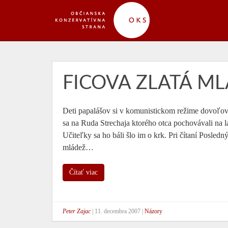
FICOVA ZLATÁ M
Deti papalášov si v komunistickom režime dovoľova
sa na Ruda Strechaja ktorého otca pochovávali na la
Učiteľky sa ho báli šlo im o krk. Pri čítaní Posled
mládež…
Čítať viac
Peter Zajac
|
11. decembra 2007
|
Názory