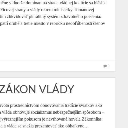
ačne vidno že dominantná strana vládnej koalície sa hlási k
sť Ficovej strany a vlády okrem ministerky Tomanovej
lím zlikvidovať pluralitný systém zdravotného poistenia.
trí druhé a tretie miesto v rebríčku neobľúbenosti členov
0
 ZÁKON VLÁDY
 života prostredníctvom obnovovania tradície sviatkov ako
a vláda obnovuje socializmus nebezpečnejším spôsobom –
Najvýraznejším pokusom je navrhovaná novela Zákonníka
na a vláda sa snažia prezentovať ako obhajkyne…