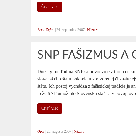
Čítať viac
Peter Zajac
|
26. septembra 2007
|
Názory
SNP FAŠIZMUS A 
Dnešný pohľad na SNP sa odvodzuje z troch celko
slovenského štátu pokladajú v otvorenej či zastret
štátu. Ich postoj vychádza z fašistickej tradície je
to že SNP umožnilo Slovensku stať sa v povojnov
Čítať viac
OKS
|
28. augusta 2007
|
Názory