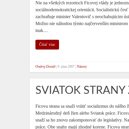
Nie na všetkých rezortoch Ficovej vlády je jednozn
sociálnodemokratickej orientácii. Socialistickú če
zachraňuje minister Valentovič s neochabujúcim úsi
Možno nie náhodou týmto najčervenším ministrom pa
inak…
Čítať viac
Ondrej Dostál
|
9. júna 2007
|
Názory
SVIATOK STRANY
Ficova strana sa snaží vrátiť socializmus do nášho
Medzinárodný deň žien alebo Sviatok práce. Ficov
snaží sa ho znovu zakomponovať do legislatívy. 
práce. Obe snahy majú zhodné korene. Ficova stra