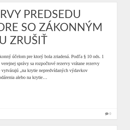
ERVY PREDSEDU
PORE SO ZÁKONNÝM
U ZRUŠIŤ
konný účelom pre ktorý bola zriadená. Podľa § 10 ods. 1
verejnej správy sa rozpočtové rezervy vrátane rezervy
te vytvárajú „na krytie nepredvídaných výdavkov
dárenia alebo na krytie…
0