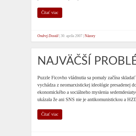
Čítať viac
Ondrej Dostál
|
30. apríla 2007
|
Názory
NAJVÄČŠÍ PROBL
Puzzle Ficovho vládnutia sa pomaly začína skladať
vychádza z neomarxistickej ideológie presadenej do
ekonomického a sociálneho myslenia sedemdesiatyc
ukázala že ani SNS nie je antikomunistickou a H
Čítať viac