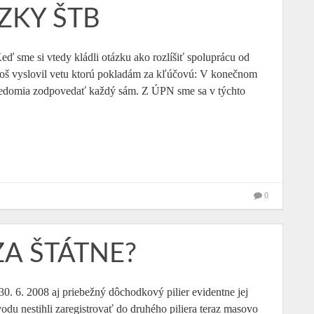
ZKY ŠTB
ď sme si vtedy kládli otázku ako rozlíšiť spoluprácu od
ngoš vyslovil vetu ktorú pokladám za kľúčovú: V konečnom
svedomia zodpovedať každý sám. Z ÚPN sme sa v týchto
0
 ZA ŠTÁTNE?
30. 6. 2008 aj priebežný dôchodkový pilier evidentne jej
vodu nestihli zaregistrovať do druhého piliera teraz masovo