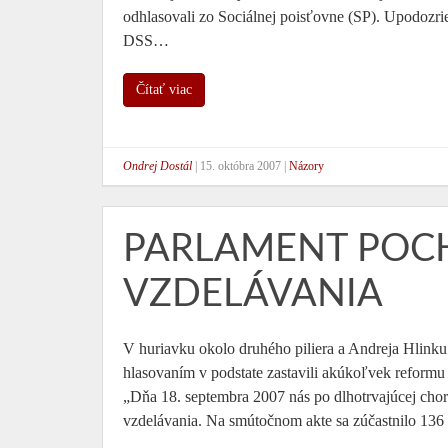
odhlasovali zo Sociálnej poisťovne (SP). Upodozri
DSS…
Čítať viac
Ondrej Dostál
|
15. októbra 2007
|
Názory
PARLAMENT POC
VZDELÁVANIA
V huriavku okolo druhého piliera a Andreja Hlinku 
hlasovaním v podstate zastavili akúkoľvek reformu
„Dňa 18. septembra 2007 nás po dlhotrvajúcej cho
vzdelávania. Na smútočnom akte sa zúčastnilo 13