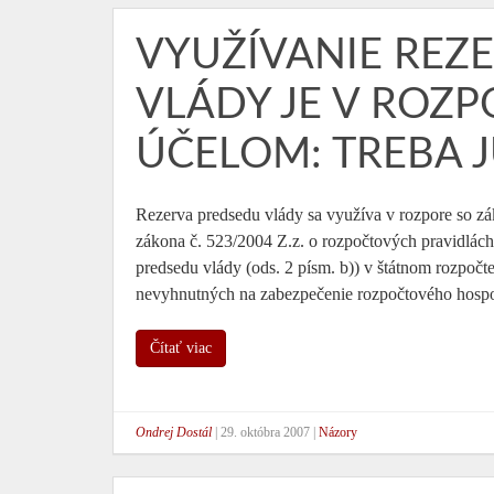
VYUŽÍVANIE REZ
VLÁDY JE V ROZ
ÚČELOM: TREBA J
Rezerva predsedu vlády sa využíva v rozpore so zá
zákona č. 523/2004 Z.z. o rozpočtových pravidlách 
predsedu vlády (ods. 2 písm. b)) v štátnom rozpoč
nevyhnutných na zabezpečenie rozpočtového hospo
Čítať viac
Ondrej Dostál
|
29. októbra 2007
|
Názory