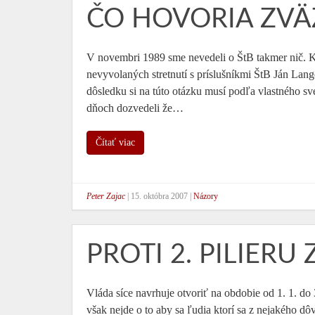
ČO HOVORIA ZVÄ
V novembri 1989 sme nevedeli o ŠtB takmer nič. Ke
nevyvolaných stretnutí s príslušníkmi ŠtB Ján La
dôsledku si na túto otázku musí podľa vlastného 
dňoch dozvedeli že…
Čítať viac
Peter Zajac
|
15. októbra 2007
|
Názory
PROTI 2. PILIERU
Vláda síce navrhuje otvoriť na obdobie od 1. 1. do 
však nejde o to aby sa ľudia ktorí sa z nejakého dô