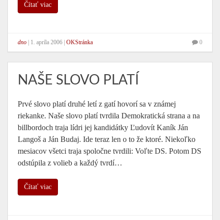
Čítať viac
dno
|
1. apríla 2006
|
OKStránka
0
NAŠE SLOVO PLATÍ
Prvé slovo platí druhé letí z gatí hovorí sa v známej
riekanke. Naše slovo platí tvrdila Demokratická strana a na
billbordoch traja lídri jej kandidátky Ľudovít Kaník Ján
Langoš a Ján Budaj. Ide teraz len o to že ktoré. Niekoľko
mesiacov všetci traja spoločne tvrdili: Voľte DS. Potom DS
odstúpila z volieb a každý tvrdí…
Čítať viac