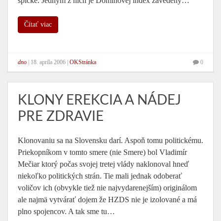
špičke. Jedným z nich je Dominovej index zavedený…
Čítať viac
dno
|
18. apríla 2006
|
OKStránka
0
KLONY EREKCIA A NÁDEJ
PRE ZDRAVIE
Klonovaniu sa na Slovensku darí. Aspoň tomu politickému.
Priekopníkom v tomto smere (nie Smere) bol Vladimír
Mečiar ktorý počas svojej tretej vlády naklonoval hneď
niekoľko politických strán. Tie mali jednak odoberať
voličov ich (obvykle tiež nie najvydarenejším) originálom
ale najmä vytvárať dojem že HZDS nie je izolované a má
plno spojencov. A tak sme tu…