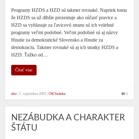
Programy HZDS a HZD sú takmer rovnaké. Napriek tomu
že HZDS sa už dlhšie prezentuje ako súčasť pravice a
HZD sa vyhlasuje za ľavicovú stranu sú ich volebné
programy veľmi podobné. Veľmi podobné sú aj názvy
Hnutie za demokratické Slovensko a Hnutie za
demokraciu. Takmer rovnaké sú aj ich stratky HZDS a
HZD. Ťažko od…
Čítať viac
dno
|
5. septembra 2002
|
OKStránka
0
NEZÁBUDKA A CHARAKTER
ŠTÁTU