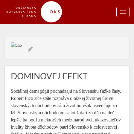
DOMINOVEJ EFEKT
Sociálnej demagógii prichádzajú na Slovensku ťažké časy.
Robert Fico síce stále rozpráva o nízkej životnej úrovni
slovenských dôchodcov sám život ho však usvedčuje zo
lži. Slovenským dôchodcom sa totiž darí zo dňa na deň
lepšie ba podľa niektorých medzinárodných ukazovateľov
kvality života dôchodcov patrí Slovensko k celosvetovej