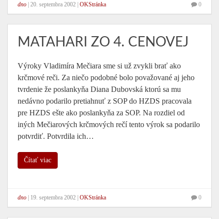
dno
|
20. septembra 2002
|
OKStránka
0
MATAHARI ZO 4. CENOVEJ
Výroky Vladimíra Mečiara sme si už zvykli brať ako
krčmové reči. Za niečo podobné bolo považované aj jeho
tvrdenie že poslankyňa Diana Dubovská ktorú sa mu
nedávno podarilo pretiahnuť z SOP do HZDS pracovala
pre HZDS ešte ako poslankyňa za SOP. Na rozdiel od
iných Mečiarových krčmových rečí tento výrok sa podarilo
potvrdiť. Potvrdila ich…
Čítať viac
dno
|
19. septembra 2002
|
OKStránka
0