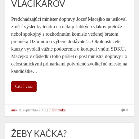
VLÁČIKÁROV
Predchádzajúci minister dopravy Jozef Macejko sa usiloval
zrušiť výsledky tendra na nákup ľahkých vlakov pretože
nebol spokojný s rozhodnutím komisie vedenej bratom
premiéra Dzurindu o výbere dodávateľa. Okolnosti celej
kauzy vyvolali vážne podozrenia o korupcii vnútri SDKÚ.
Macejko v dôsledku toho prišiel o post ministra dopravy i o
celostraníckymi primárkami potvrdené zvoliteľné miesto na
kandidátke…
Čítať viac
dno
|
6. septembra 2002
|
OKStránka
0
ŽEBY KAČKA?