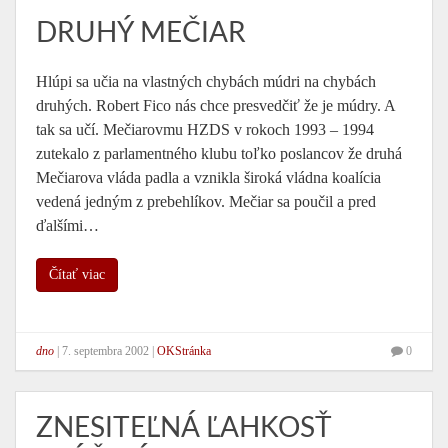
DRUHÝ MEČIAR
Hlúpi sa učia na vlastných chybách múdri na chybách
druhých. Robert Fico nás chce presvedčiť že je múdry. A
tak sa učí. Mečiarovmu HZDS v rokoch 1993 – 1994
zutekalo z parlamentného klubu toľko poslancov že druhá
Mečiarova vláda padla a vznikla široká vládna koalícia
vedená jedným z prebehlíkov. Mečiar sa poučil a pred
ďalšími…
Čítať viac
dno
|
7. septembra 2002
|
OKStránka
0
ZNESITEĽNÁ ĽAHKOSŤ