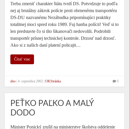
Treba zmeniť charakter štátu tvrdí DS. Potvrdzuje to podľa
nej aj brutálny zákrok polície proti obrnenému transportéru
DS-DU nazvanému Nezábudka pripomínajúci praktiky
totalitnej moci spred roku 1989. Fuj hanba polícii! Veď si to
len predstavte čo si títo šikanovači nedovolili. Podrobili
transportér prísnej technickej kontrole. Drzosť nad drzosť.
Ako si z našich daní platení policajti…
Čítať viac
dno
|
4. septembra 2002
|
OKStránka
0
PEŤKO PAĽKO A MALÝ
DODO
Minister Ponický zrušil na ministerstve školstva oddelenie