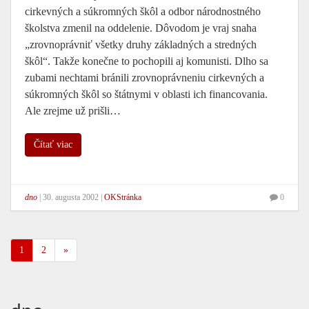
cirkevných a súkromných škôl a odbor národnostného
školstva zmenil na oddelenie. Dôvodom je vraj snaha
„zrovnoprávniť všetky druhy základných a stredných
škôl“. Takže konečne to pochopili aj komunisti. Dlho sa
zubami nechtami bránili zrovnoprávneniu cirkevných a
súkromných škôl so štátnymi v oblasti ich financovania.
Ale zrejme už prišli…
Čítať viac
dno
|
30. augusta 2002
|
OKStránka
0
1
2
»