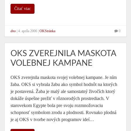
Čítať viac
dno
|
4. apríla 2006
|
OKStránka
0
OKS ZVEREJNILA MASKOTA
VOLEBNEJ KAMPANE
OKS zverejnila maskota svojej volebnej kampane. Je ním
žaba. OKS si vybrala žabu ako symbol hodnôt na ktorých
je postavená. Žaba je malý ale samostatný živočích ktorý
dokáže úspešne prežiť v rôznorodých prostrediach. V
starovekom Egypte bola pre svoju rozmnožovaciu
schopnosť symbolom zrodu a plodnosti. Rovnako plodná
je aj OKS v tvorbe nových programov ideí…