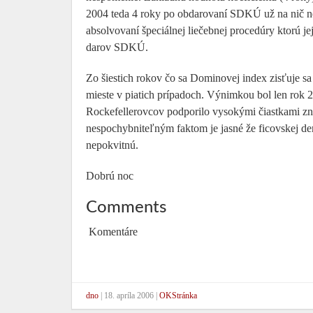
2004 teda 4 roky po obdarovaní SDKÚ už na nič ne
absolvovaní špeciálnej liečebnej procedúry ktorú j
darov SDKÚ.
Zo šiestich rokov čo sa Dominovej index zisťuje s
mieste v piatich prípadoch. Výnimkou bol len rok 
Rockefellerovcov podporilo vysokými čiastkami z
nespochybniteľným faktom je jasné že ficovskej d
nepokvitnú.
Dobrú noc
Comments
Komentáre
dno
|
18. apríla 2006
|
OKStránka