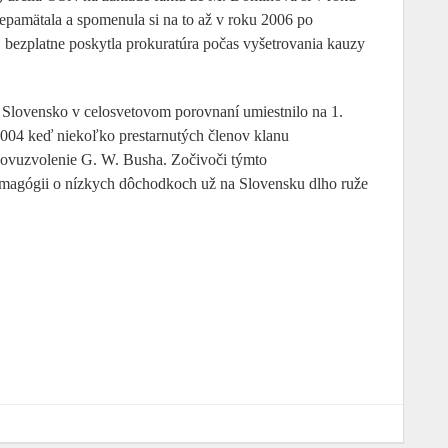
pamätala a spomenula si na to až v roku 2006 po
ej bezplatne poskytla prokuratúra počas vyšetrovania kauzy
a Slovensko v celosvetovom porovnaní umiestnilo na 1.
2004 keď niekoľko prestarnutých členov klanu
novuzvolenie G. W. Busha. Zočivoči týmto
emagógii o nízkych dôchodkoch už na Slovensku dlho ruže