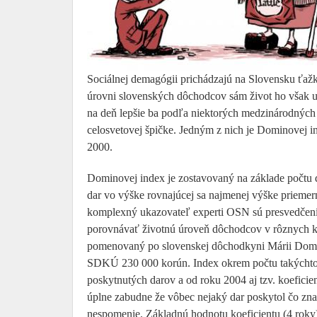
Sociálnej demagógii prichádzajú na Slovensku ťažké 
úrovni slovenských dôchodcov sám život ho však u
na deň lepšie ba podľa niektorých medzinárodných
celosvetovej špičke. Jedným z nich je Dominovej 
2000.
Dominovej index je zostavovaný na základe počtu dô
dar vo výške rovnajúcej sa najmenej výške prieme
komplexný ukazovateľ experti OSN sú presvedčení 
porovnávať životnú úroveň dôchodcov v rôznych kr
pomenovaný po slovenskej dôchodkyni Márii Domin
SDKÚ 230 000 korún. Index okrem počtu takýchto 
poskytnutých darov a od roku 2004 aj tzv. koeficie
úplne zabudne že vôbec nejaký dar poskytol čo znam
nespomenie. Základnú hodnotu koeficientu (4 roky