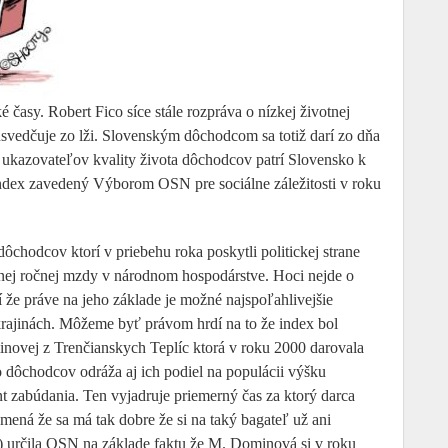
časy. Robert Fico síce stále rozpráva o nízkej životnej
svedčuje zo lži. Slovenským dôchodcom sa totiž darí zo dňa
 ukazovateľov kvality života dôchodcov patrí Slovensko k
index zavedený Výborom OSN pre sociálne záležitosti v roku
chodcov ktorí v priebehu roka poskytli politickej strane
rnej ročnej mzdy v národnom hospodárstve. Hoci nejde o
že práve na jeho základe je možné najspoľahlivejšie
ajinách. Môžeme byť právom hrdí na to že index bol
ovej z Trenčianskych Teplíc ktorá v roku 2000 darovala
dôchodcov odráža aj ich podiel na populácii výšku
nt zabúdania. Ten vyjadruje priemerný čas za ktorý darca
ená že sa má tak dobre že si na taký bagateľ už ani
) určila OSN na základe faktu že M. Dominová si v roku