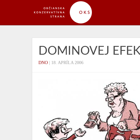
DOMINOVEJ EFE
DNO
|
18. APRÍLA 2006