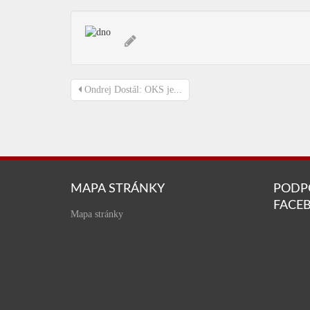
Ondrej Dostál: OKS je...
MAPA STRÁNKY
PODP
FACE
Mapa stránky