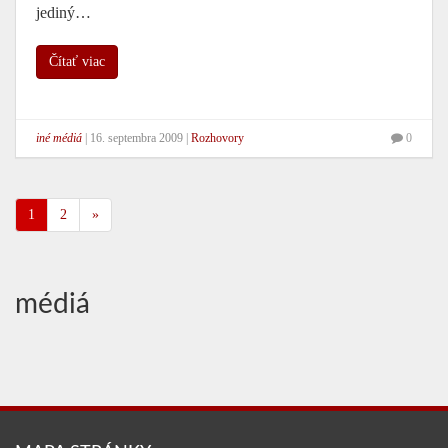
jediný…
Čítať viac
iné médiá
|
16. septembra 2009
|
Rozhovory
0
1
2
»
médiá