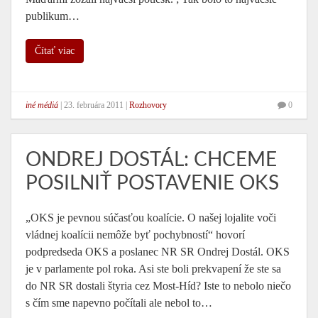
publikum…
Čítať viac
iné médiá
|
23. februára 2011
|
Rozhovory
0
ONDREJ DOSTÁL: CHCEME
POSILNIŤ POSTAVENIE OKS
„OKS je pevnou súčasťou koalície. O našej lojalite voči
vládnej koalícii nemôže byť pochybností“ hovorí
podpredseda OKS a poslanec NR SR Ondrej Dostál. OKS
je v parlamente pol roka. Asi ste boli prekvapení že ste sa
do NR SR dostali štyria cez Most-Híd? Iste to nebolo niečo
s čím sme napevno počítali ale nebol to…