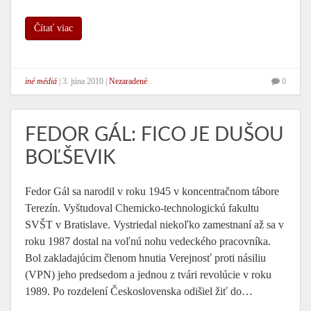
Čítať viac
iné médiá
|
3. júna 2010
|
Nezaradené
0
FEDOR GÁL: FICO JE DUŠOU
BOĽŠEVIK
Fedor Gál sa narodil v roku 1945 v koncentračnom tábore
Terezín. Vyštudoval Chemicko-technologickú fakultu
SVŠT v Bratislave. Vystriedal niekoľko zamestnaní až sa v
roku 1987 dostal na voľnú nohu vedeckého pracovníka.
Bol zakladajúcim členom hnutia Verejnosť proti násiliu
(VPN) jeho predsedom a jednou z tvári revolúcie v roku
1989. Po rozdelení Československa odišiel žiť do…