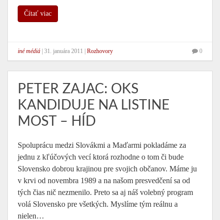
Čítať viac
iné médiá
|
31. januára 2011
|
Rozhovory
0
PETER ZAJAC: OKS
KANDIDUJE NA LISTINE
MOST – HÍD
Spoluprácu medzi Slovákmi a Maďarmi pokladáme za
jednu z kľúčových vecí ktorá rozhodne o tom či bude
Slovensko dobrou krajinou pre svojich občanov. Máme ju
v krvi od novembra 1989 a na našom presvedčení sa od
tých čias nič nezmenilo. Preto sa aj náš volebný program
volá Slovensko pre všetkých. Myslíme tým reálnu a
nielen…