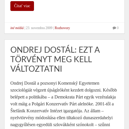
Čítať viac
iné médiá
|
23. novembra 2009
|
Rozhovory
0
ONDREJ DOSTÁL: EZT A
TÖRVÉNYT MEG KELL
VÁLTOZTATNI
Ondrej Dostál a pozsonyi Komenský Egyetemen
szociológiát végzett újságíróként kezdett dolgozni. Később
belépett a politikába – a Demokrata Párt egyik vezéralakja
volt máig a Polgári Konzervatív Párt alelnöke. 2001-től a
Štefánik Konzervatív Intézet igazgatója. Az állam –
nyelvtörvény módosítása ellen tiltakozó dunaszerdahelyi
nagygyűlésen egyedüli szlovákként szónokolt – szűnni