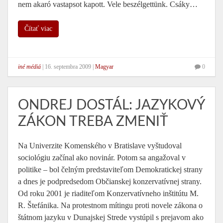
nem akaró vastapsot kapott. Vele beszélgettünk. Csáky…
Čítať viac
iné médiá
|
16. septembra 2009
|
Magyar
0
ONDREJ DOSTÁL: JAZYKOVÝ
ZÁKON TREBA ZMENIŤ
Na Univerzite Komenského v Bratislave vyštudoval
sociológiu začínal ako novinár. Potom sa angažoval v
politike – bol čelným predstaviteľom Demokratickej strany
a dnes je podpredsedom Občianskej konzervatívnej strany.
Od roku 2001 je riaditeľom Konzervatívneho inštitútu M.
R. Štefánika. Na protestnom mítingu proti novele zákona o
štátnom jazyku v Dunajskej Strede vystúpil s prejavom ako