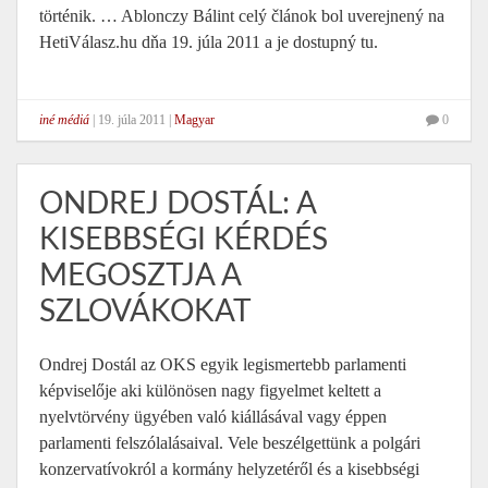
történik. … Ablonczy Bálint celý článok bol uverejnený na
HetiVálasz.hu dňa 19. júla 2011 a je dostupný tu.
iné médiá
|
19. júla 2011
|
Magyar
0
ONDREJ DOSTÁL: A
KISEBBSÉGI KÉRDÉS
MEGOSZTJA A
SZLOVÁKOKAT
Ondrej Dostál az OKS egyik legismertebb parlamenti
képviselője aki különösen nagy figyelmet keltett a
nyelvtörvény ügyében való kiállásával vagy éppen
parlamenti felszólalásaival. Vele beszélgettünk a polgári
konzervatívokról a kormány helyzetéről és a kisebbségi