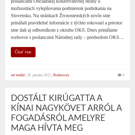
poslancami Občianskej konzervatívnej strany o
možnostiach vylepšovania podmienok podnikania na
Slovensku. Na stránkach Živnostenských novín sme
prinášali pravidelné informácie z týchto rokovaní a priestor
sme dali aj odborníkom z okruhu OKS. Dnes prinášame
rozhovor s poslancami Národnej rady – predsedom OKS…
Čítať viac
iné médiá
|
30. januára 2012
|
Rozhovory
0
DOSTÁLT KIRÚGATTA A
KÍNAI NAGYKÖVET ARRÓL A
FOGADÁSRÓL AMELYRE
MAGA HÍVTA MEG