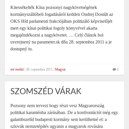
Kitessékelték Kína pozsonyi nagykövetségének
kormányszállóbeli fogadásáról kedden Ondrej Dostált az
OKS Híd parlamenti frakciójában politizáló képviselőjét
mert egy kínai politikai fogoly könyvével akarta
megajéndékozni a nagykövetet. … Celý článok bol
uverejnený na parameter.sk dňa 28. septembra 2011 a je
dostupný tu.
iné médiá
|
28. septembra 2011
|
Magyar
0
SZOMSZÉD VÁRAK
Pozsony nem tervezi hogy részt vesz Magyarország
politikai karanténba zárásában. De a konfrontációt még egy
galambszelíd budapesti kormány sem kerülhetné el: a
szlovák nemzetépítés ugyanis a magyarok rovására