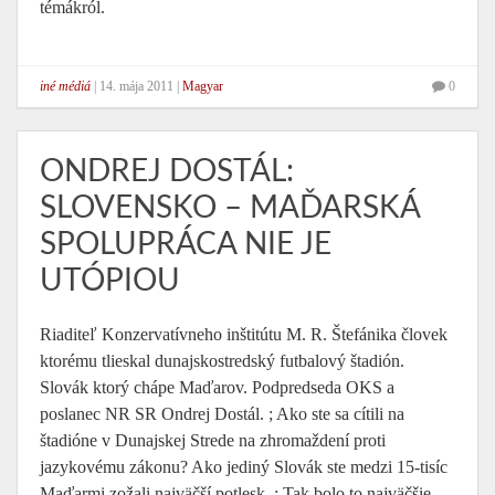
témákról.
iné médiá
|
14. mája 2011
|
Magyar
0
ONDREJ DOSTÁL:
SLOVENSKO – MAĎARSKÁ
SPOLUPRÁCA NIE JE
UTÓPIOU
Riaditeľ Konzervatívneho inštitútu M. R. Štefánika človek
ktorému tlieskal dunajskostredský futbalový štadión.
Slovák ktorý chápe Maďarov. Podpredseda OKS a
poslanec NR SR Ondrej Dostál. ; Ako ste sa cítili na
štadióne v Dunajskej Strede na zhromaždení proti
jazykovému zákonu? Ako jediný Slovák ste medzi 15-tisíc
Maďarmi zožali najväčší potlesk. ; Tak bolo to najväčšie