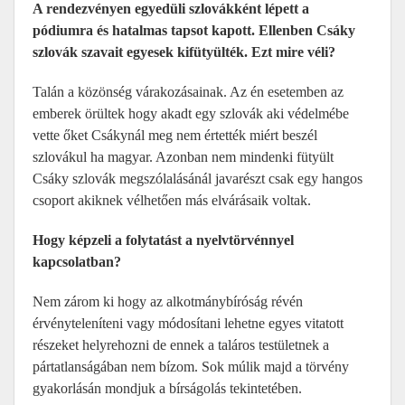
A rendezvényen egyedüli szlovákként lépett a
pódiumra és hatalmas tapsot kapott. Ellenben Csáky
szlovák szavait egyesek kifütyülték. Ezt mire véli?
Talán a közönség várakozásainak. Az én esetemben az
emberek örültek hogy akadt egy szlovák aki védelmébe
vette őket Csákynál meg nem értették miért beszél
szlovákul ha magyar. Azonban nem mindenki fütyült
Csáky szlovák megszólalásánál javarészt csak egy hangos
csoport akiknek vélhetően más elvárásaik voltak.
Hogy képzeli a folytatást a nyelvtörvénnyel
kapcsolatban?
Nem zárom ki hogy az alkotmánybíróság révén
érvényteleníteni vagy módosítani lehetne egyes vitatott
részeket helyrehozni de ennek a taláros testületnek a
pártatlanságában nem bízom. Sok múlik majd a törvény
gyakorlásán mondjuk a bírságolás tekintetében.