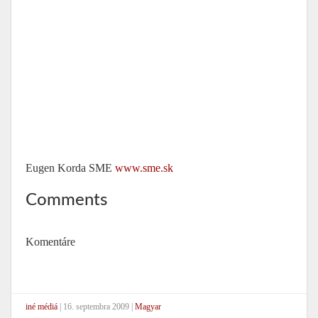
Eugen Korda SME
www.sme.sk
Comments
Komentáre
iné médiá
|
16. septembra 2009
|
Magyar