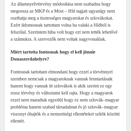
Az államnyelvtörvény módosítása nem szabadna hogy
megossza az MKP és a Most – Híd tagjait ugyanígy nem
oszthatja meg a tisztességes magyarokat és szlovákokat.
Ezért ildomosnak tartottam volna ha valaki a Hídból is
felszólal. Szerintem hiba volt hogy ezt nem tették lehetővé
a számukra. A szervezők nem voltak nagyvonalúak.
Miért tartotta fontosnak hogy el kell jönnie
Dunaszerdahelyre?
Fontosnak tartottam elmondani hogy ezzel a törvénnyel
szemben nemcsak a magyaroknak vannak fenntartásaik
hanem hogy vannak itt szlovákok is akik szerint ez egy
rossz törvény és változtatni kell rajta. Hogy a magyarok
ezzel nem maradtak egyedül hogy ez nem szlovák–magyar
probléma hanem szabad társadalmat és jó szlovák–magyar
viszonyt óhajtók és a nemzetiségi ellentéteket szítók közötti
ellentét.