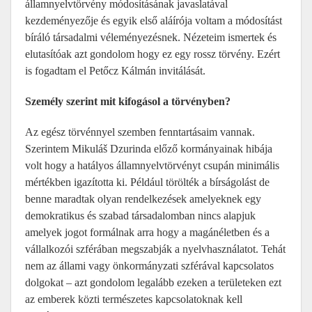
államnyelvtörvény módosításának javaslatával
kezdeményezője és egyik első aláírója voltam a módosítást
bíráló társadalmi véleményezésnek. Nézeteim ismertek és
elutasítóak azt gondolom hogy ez egy rossz törvény. Ezért
is fogadtam el Petőcz Kálmán invitálását.
Személy szerint mit kifogásol a törvényben?
Az egész törvénnyel szemben fenntartásaim vannak.
Szerintem Mikuláš Dzurinda előző kormányainak hibája
volt hogy a hatályos államnyelvtörvényt csupán minimális
mértékben igazította ki. Például törölték a bírságolást de
benne maradtak olyan rendelkezések amelyeknek egy
demokratikus és szabad társadalomban nincs alapjuk
amelyek jogot formálnak arra hogy a magánéletben és a
vállalkozói szférában megszabják a nyelvhasználatot. Tehát
nem az állami vagy önkormányzati szférával kapcsolatos
dolgokat – azt gondolom legalább ezeken a területeken ezt
az emberek közti természetes kapcsolatoknak kell