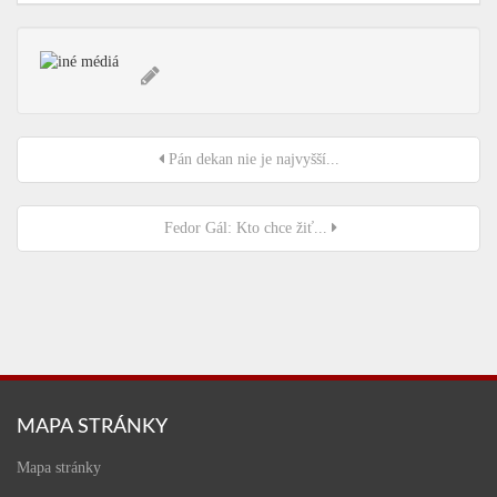
Pán dekan nie je najvyšší...
Fedor Gál: Kto chce žiť...
MAPA STRÁNKY
Mapa stránky