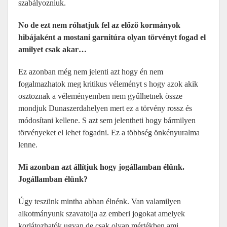
szabályozniuk.
No de ezt nem róhatjuk fel az előző kormányok
hibájaként a mostani garnitúra olyan törvényt fogad el
amilyet csak akar…
Ez azonban még nem jelenti azt hogy én nem
fogalmazhatok meg kritikus véleményt s hogy azok akik
osztoznak a véleményemben nem gyűlhetnek össze
mondjuk Dunaszerdahelyen mert ez a törvény rossz és
módosítani kellene. S azt sem jelentheti hogy bármilyen
törvényeket el lehet fogadni. Ez a többség önkényuralma
lenne.
Mi azonban azt állítjuk hogy jogállamban élünk.
Jogállamban élünk?
Úgy teszünk mintha abban élnénk. Van valamilyen
alkotmányunk szavatolja az emberi jogokat amelyek
korlátozhatók ugyan de csak olyan mértékben ami