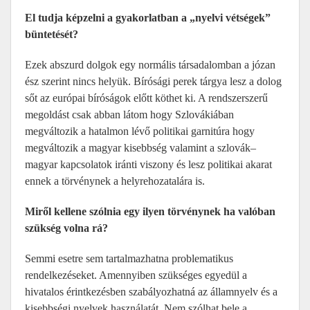
El tudja képzelni a gyakorlatban a „nyelvi vétségek”
büntetését?
Ezek abszurd dolgok egy normális társadalomban a józan
ész szerint nincs helyük. Bírósági perek tárgya lesz a dolog
sőt az európai bíróságok előtt köthet ki. A rendszerszerű
megoldást csak abban látom hogy Szlovákiában
megváltozik a hatalmon lévő politikai garnitúra hogy
megváltozik a magyar kisebbség valamint a szlovák–
magyar kapcsolatok iránti viszony és lesz politikai akarat
ennek a törvénynek a helyrehozatalára is.
Miről kellene szólnia egy ilyen törvénynek ha valóban
szükség volna rá?
Semmi esetre sem tartalmazhatna problematikus
rendelkezéseket. Amennyiben szükséges egyedül a
hivatalos érintkezésben szabályozhatná az államnyelv és a
kisebbségi nyelvek használatát. Nem szólhat bele a