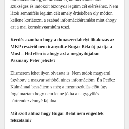
szükséges és indokolt bizonyos legitim cél eléréséhez. Nem
látok semmiféle legitim célt amely érdekében oly módon
kellene korlátozni a szabad információáramlást mint ahogy
azt a mai kormánygarnitúra teszi.
Kérdés azonban hogy a dunaszerdahelyi tiltakozás az
MKP részéről nem irányult-e Bugár Béla új pártja a
Most – Híd ellen is ahogy azt a megnyitójában
Pázmány Péter jelezte?
Elismerem lehet ilyen olvasata is. Nem tudok magyarul
úgyhogy a magyar sajtóból nincs információm. Én Petőcz
Kálmánnal beszéltem s még a megmozdulás előtt úgy
fogalmaztam hogy nem lenne jó ha a nagygyűlés
pártrendezvénnyé fajulna.
Mit szólt ahhoz hogy Bugár Bélát nem engedték
felszólalni?