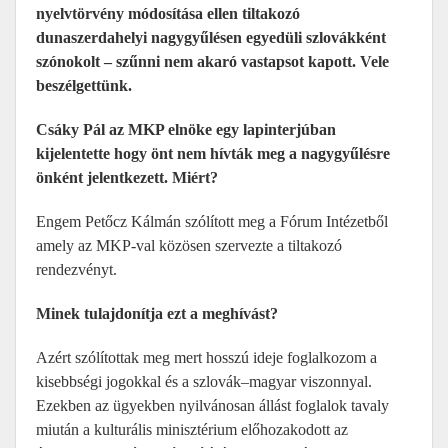
nyelvtörvény módosítása ellen tiltakozó
dunaszerdahelyi nagygyűlésen egyedüli szlovákként
szónokolt – szűnni nem akaró vastapsot kapott. Vele
beszélgettünk.
Csáky Pál az MKP elnöke egy lapinterjúban
kijelentette hogy önt nem hívták meg a nagygyűlésre
önként jelentkezett. Miért?
Engem Petőcz Kálmán szólított meg a Fórum Intézetből
amely az MKP-val közösen szervezte a tiltakozó
rendezvényt.
Minek tulajdonítja ezt a meghívást?
Azért szólítottak meg mert hosszú ideje foglalkozom a
kisebbségi jogokkal és a szlovák–magyar viszonnyal.
Ezekben az ügyekben nyilvánosan állást foglalok tavaly
miután a kulturális minisztérium előhozakodott az