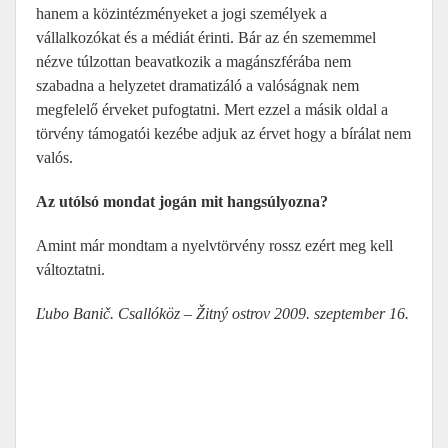
hanem a közintézményeket a jogi személyek a
vállalkozókat és a médiát érinti. Bár az én szememmel
nézve túlzottan beavatkozik a magánszférába nem
szabadna a helyzetet dramatizáló a valóságnak nem
megfelelő érveket pufogtatni. Mert ezzel a másik oldal a
törvény támogatói kezébe adjuk az érvet hogy a bírálat nem
valós.
Az utólsó mondat jogán mit hangsúlyozna?
Amint már mondtam a nyelvtörvény rossz ezért meg kell
változtatni.
Ľubo Banič. Csallóköz – Žitný ostrov 2009. szeptember 16.