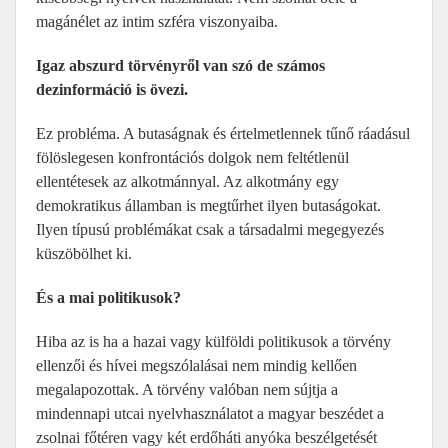
magánélet az intim szféra viszonyaiba.
Igaz abszurd törvényről van szó de számos
dezinformáció is övezi.
Ez probléma. A butaságnak és értelmetlennek tűnő ráadásul
fölöslegesen konfrontációs dolgok nem feltétlenül
ellentétesek az alkotmánnyal. Az alkotmány egy
demokratikus államban is megtűrhet ilyen butaságokat.
Ilyen típusú problémákat csak a társadalmi megegyezés
küszöbölhet ki.
És a mai politikusok?
Hiba az is ha a hazai vagy külföldi politikusok a törvény
ellenzői és hívei megszólalásai nem mindig kellően
megalapozottak. A törvény valóban nem sújtja a
mindennapi utcai nyelvhasználatot a magyar beszédet a
zsolnai főtéren vagy két erdőháti anyóka beszélgetését