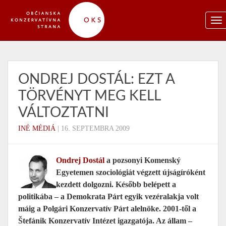
ONDREJ DOSTÁL: EZT A
TÖRVÉNYT MEG KELL
VÁLTOZTATNI
INÉ MÉDIÁ
|
16. SEPTEMBRA 2009
Ondrej Dostál
a pozsonyi Komenský
Egyetemen szociológiát végzett újságíróként
kezdett dolgozni. Később belépett a
politikába – a Demokrata Párt egyik vezéralakja volt
máig a Polgári Konzervatív Párt alelnöke. 2001-től a
Štefánik Konzervatív Intézet igazgatója. Az állam –