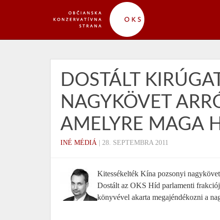
DOSTÁLT KIRÚGAT
NAGYKÖVET ARR
AMELYRE MAGA H
INÉ MÉDIÁ
|
28. SEPTEMBRA 2011
Kitessékelték Kína pozsonyi nagyköve
Dostált az OKS Híd parlamenti frakciójá
könyvével akarta megajéndékozni a na
…