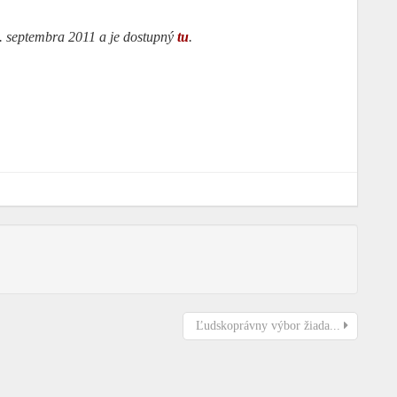
 septembra 2011 a je dostupný
tu
.
Ľudskoprávny výbor žiada...