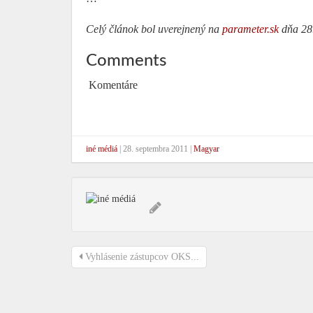
Celý článok bol uverejnený na
parameter.sk
dňa 28.
Comments
Komentáre
iné médiá
|
28. septembra 2011
|
Magyar
Vyhlásenie zástupcov OKS...