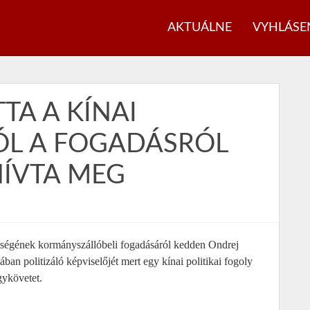
AKTUÁLNE
VYHLÁSE
TA A KÍNAI
ÓL A FOGADÁSRÓL
ÍVTA MEG
tségének kormányszállóbeli fogadásáról kedden Ondrej
ban politizáló képviselőjét mert egy kínai politikai fogoly
gykövetet.