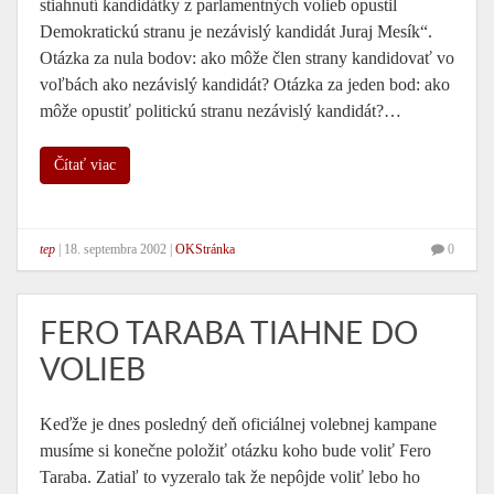
stiahnutí kandidátky z parlamentných volieb opustil
Demokratickú stranu je nezávislý kandidát Juraj Mesík“.
Otázka za nula bodov: ako môže člen strany kandidovať vo
voľbách ako nezávislý kandidát? Otázka za jeden bod: ako
môže opustiť politickú stranu nezávislý kandidát?…
Čítať viac
tep
|
18. septembra 2002
|
OKStránka
0
FERO TARABA TIAHNE DO
VOLIEB
Keďže je dnes posledný deň oficiálnej volebnej kampane
musíme si konečne položiť otázku koho bude voliť Fero
Taraba. Zatiaľ to vyzeralo tak že nepôjde voliť lebo ho