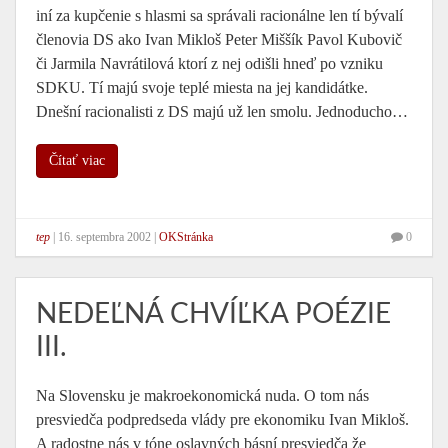
iní za kupčenie s hlasmi sa správali racionálne len tí bývalí
členovia DS ako Ivan Mikloš Peter Miššík Pavol Kubovič
či Jarmila Navrátilová ktorí z nej odišli hneď po vzniku
SDKU. Tí majú svoje teplé miesta na jej kandidátke.
Dnešní racionalisti z DS majú už len smolu. Jednoducho…
Čítať viac
tep
|
16. septembra 2002
|
OKStránka
0
NEDEĽNÁ CHVÍĽKA POÉZIE
III.
Na Slovensku je makroekonomická nuda. O tom nás
presviedča podpredseda vlády pre ekonomiku Ivan Mikloš.
A radostne nás v tóne oslavných básní presviedča že