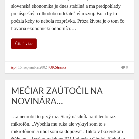
slovenská ekonomika je dnes stabilná a má predpoklady
pre úspešný a dlhodobo udržateľný rozvoj. Bola by to
poézia keby to nebola rozprávka. Próza života je o tom čo
hovoria ekonomickí odborníci:…
Čítať viac
tep
|
15. septembra 2002
|
OKStránka
0
MEČIAR ZAÚTOČIL NA
NOVINÁRA…
…a neurobil to prvý raz. Starý násilník trafil tento raz
mikrofón. „Vybehla mu ruka ale vykryl som to s
mikrofónom a uhol som sa doprava“. Takto v boxerskom
štýle opísal scénu redaktor JOJ Ľuboslav Choluj. Nebol to