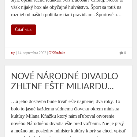
však nijaký box ale obyčajné hulvátstvo. Šport sa totiž na
rozdiel od našich politikov riadi pravidlami. Športové a…
Čítať viac
tep
|
14. septembra 2002
|
OKStránka
0
NOVÉ NÁRODNÉ DIVADLO
ZHLTNE EŠTE MILIARDU…
…a jeho dostavba bude trvať ešte najmenej dva roky. To
bolo to jasné každému súdnemu človeku okrem ministra
kultúry Milana Kňažku ktorý nám sľuboval otvorenie
nového Národného divadla ešte pred voľbami. Nie je prvý
a možno ani posledný minister kultúry ktorý sa chcel vpísať