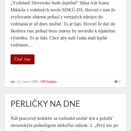
„Vzdelané Slovensko bude úspešné“ hlása tvár Ivana
Mikloša z volebných novín SDKÚ-DS. Hovorí o tom že
zvyšovanie objemu peňazí z verejných zdrojov do
vzdelania je už dnes možné. To je fajn. Hovorí že dať do
školstva viac peňazí bezo zmeny by neviedlo k nijakému
výsledku. To je fakt. Chce aby naši ľudia mali lepšie
vzdelanie…
Čítať viac
tep
|
24. marca 2006
|
OKStránka
0
PERLIČKY NA DNE
Náš pracovný kolektív sa rozhodol urobiť test a položiť
slovenským politológom niekoľko otázok: 1. „Prvý kto po