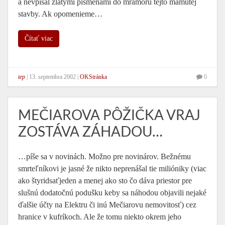
a nevpísal zlatými písmenami do mramoru tejto mamutej
stavby. Ak opomenieme…
Čítať viac
tep
|
13. septembra 2002
|
OKStránka
0
MEČIAROVA PÔŽIČKA VRAJ
ZOSTÁVA ZÁHADOU…
…píše sa v novinách. Možno pre novinárov. Bežnému
smrteľníkovi je jasné že nikto neprenášal tie milióniky (viac
ako štyridsaťjeden a menej ako sto čo dáva priestor pre
slušnú dodatočnú podušku keby sa náhodou objavili nejaké
ďalšie účty na Elektru či inú Mečiarovu nemovitosť) cez
hranice v kufríkoch. Ale že tomu niekto okrem jeho