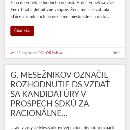
žena do volieb jednoducho nepustí. V deň volieb sa však
Fero Taraba definitívne vzoprie. Žena mu síce zobrala
kľúče a zamkla ich na neznáme miesto kde ich nikto…
Čítať viac
tep
|
17. septembra 2002
|
OKStránka
0
G. MESEŽNIKOV OZNAČIL
ROZHODNUTIE DS VZDAŤ
SA KANDIDATÚRY V
PROSPECH SDKÚ ZA
RACIONÁLNE…
…ale v zmysle Mesežnikovovej racionality ktorú označili