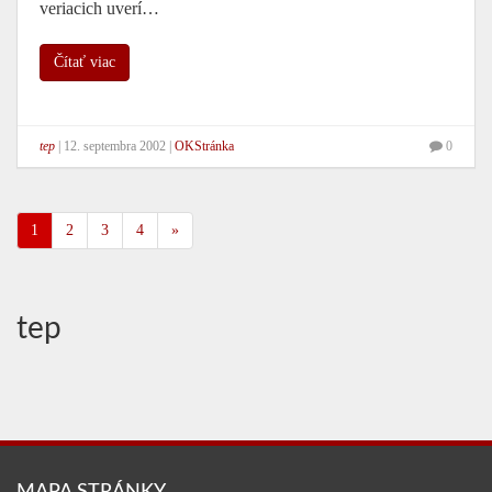
veriacich uverí…
Čítať viac
tep
|
12. septembra 2002
|
OKStránka
0
1
2
3
4
»
tep