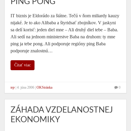
PING PONG
IT biznis je Eldorádo za štátne. Tečú v ňom miliardy kauzy
nijaké. Je to ako Alibaba a štyridsať zbojníkov. V jaskyni
sa delí korisť: jeden diel mne – Ali druhý diel tebe – Baba.
Ali sedí na jednom ministerstve Baba na druhom: ty mne
ping ja tebe pong. Ali podporuje regióny ping Baba
podporuje znalostnú…
Čítať viac
tep
|
4. júna 2006
|
OKStránka
0
ZÁHADA VZDELANOSTNEJ
EKONOMIKY