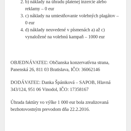
b) náklady na úhradu platenej inzercie alebo
reklamy – 0 eur
c) náklady na umiestňovanie volebných plagátov –
0 eur
d) náklady neuvedené v písmenách a) až c)
vynaložené na volebnú kampaň – 1000 eur
OBJEDNÁVATEĽ: Občianska konzervatívna strana,
Panenská 26, 811 03 Bratislava, IČO: 36062146
DODÁVATEĽ: Danka Špániková – SAPOB, Hlavná
343/124, 951 06 Vinodol, IČO: 17358167
Úhrada faktúry vo výške 1 000 eur bola zrealizovaná
bezhotovostným prevodom dňa 22.2.2016.