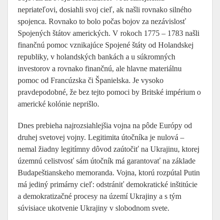
nepriateľovi, dosiahli svoj cieľ, ak našli rovnako silného
spojenca. Rovnako to bolo počas bojov za nezávislosť
Spojených štátov amerických. V rokoch 1775 – 1783 našli
finančnú pomoc vznikajúce Spojené štáty od Holandskej
republiky, v holandských bankách a u súkromných
investorov a rovnako finančnú, ale hlavne materiálnu
pomoc od Francúzska či Španielska. Je vysoko
pravdepodobné, že bez tejto pomoci by Britské impérium o
americké kolónie neprišlo.
Dnes prebieha najrozsiahlejšia vojna na pôde Európy od
druhej svetovej vojny. Legitimita útočníka je nulová –
nemal žiadny legitímny dôvod zaútočiť na Ukrajinu, ktorej
územnú celistvosť sám útočník má garantovať na základe
Budapeštianskeho memoranda. Vojna, ktorú rozpútal Putin
má jediný primárny cieľ: odstrániť demokratické inštitúcie
a demokratizačné procesy na území Ukrajiny a s tým
súvisiace ukotvenie Ukrajiny v slobodnom svete.