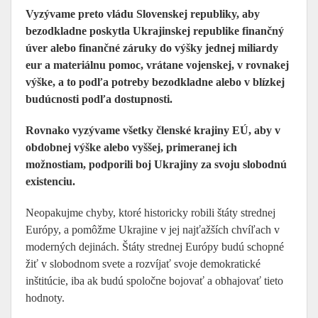
Vyzývame preto vládu Slovenskej republiky, aby
bezodkladne poskytla Ukrajinskej republike finančný
úver alebo finančné záruky do výšky jednej miliardy
eur a materiálnu pomoc, vrátane vojenskej, v rovnakej
výške, a to podľa potreby bezodkladne alebo v blízkej
budúcnosti podľa dostupnosti.
Rovnako vyzývame všetky členské krajiny EÚ, aby v
obdobnej výške alebo vyššej, primeranej ich
možnostiam, podporili boj Ukrajiny za svoju slobodnú
existenciu.
Neopakujme chyby, ktoré historicky robili štáty strednej
Európy, a pomôžme Ukrajine v jej najťažších chvíľach v
moderných dejinách. Štáty strednej Európy budú schopné
žiť v slobodnom svete a rozvíjať svoje demokratické
inštitúcie, iba ak budú spoločne bojovať a obhajovať tieto
hodnoty.