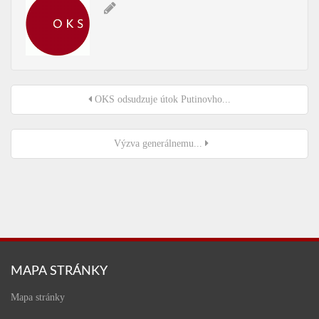
OKS odsudzuje útok Putinovho...
Výzva generálnemu...
MAPA STRÁNKY
Mapa stránky