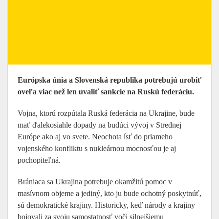
Európska únia a Slovenská republika potrebujú urobiť
oveľa viac než len uvaliť sankcie na Ruskú federáciu.
Vojna, ktorú rozpútala Ruská federácia na Ukrajine, bude
mať ďalekosiahle dopady na budúci vývoj v Strednej
Európe ako aj vo svete. Neochota ísť do priameho
vojenského konfliktu s nukleárnou mocnosťou je aj
pochopiteľná.
Brániaca sa Ukrajina potrebuje okamžitú pomoc v
masívnom objeme a jediný, kto ju bude ochotný poskytnúť,
sú demokratické krajiny. Historicky, keď národy a krajiny
bojovali za svoju samostatnosť voči silnejšiemu