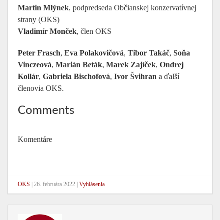
Martin Mlýnek
, podpredseda Občianskej konzervatívnej
strany (OKS)
Vladimír Monček
, člen OKS
Peter Frasch
,
Eva Polakovičová
,
Tibor Takáč
,
Soňa
Vinczeová
,
Marián Beták
,
Marek Zajíček
,
Ondrej
Kollár
,
Gabriela Bischofová
,
Ivor Švihran
a ďalší
členovia OKS.
Comments
Komentáre
OKS
|
26. februára 2022
|
Vyhlásenia