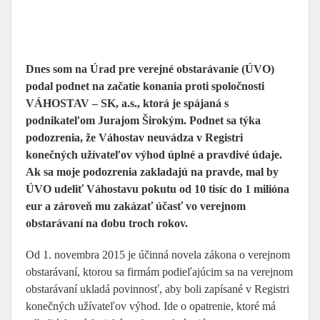
Dnes som na Úrad pre verejné obstarávanie (ÚVO)
podal podnet na začatie konania proti spoločnosti
VÁHOSTAV – SK, a.s., ktorá je spájaná s
podnikateľom Jurajom Širokým. Podnet sa týka
podozrenia, že Váhostav neuvádza v Registri
konečných užívateľov výhod úplné a pravdivé údaje.
Ak sa moje podozrenia zakladajú na pravde, mal by
ÚVO udeliť Váhostavu pokutu od 10 tisíc do 1 milióna
eur a zároveň mu zakázať účasť vo verejnom
obstarávaní na dobu troch rokov.
Od 1. novembra 2015 je účinná novela zákona o verejnom
obstarávaní, ktorou sa firmám podieľajúcim sa na verejnom
obstarávaní ukladá povinnosť, aby boli zapísané v Registri
konečných užívateľov výhod. Ide o opatrenie, ktoré má