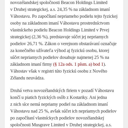
novozélandskej spoločnosti Beacon Holdings Limited
v Druhej strategickej, a.s. 24,35 % na základnom imaní
Váhostavu. Po započítaní nepriameho podielu tejto fyzickej
osoby na základnom imaní Váhostavu prostredníctvom
vlastníckeho podielu Beacon Holdings Limited v Prvej
strategickej (2,36 %), predstavuje súčet jej nepriamych
podielov 26,71 %. Zákon o verejnom obstarávaní označuje
za konečného užívateľa výhod aj fyzickú osobu, ktorej
súčet nepriamych podielov dosahuje najmenej 25 % na
základnom imaní firmy
(§ 12a ods. 1 písm. a) bod 1
).
Váhostav však v registri túto fyzickú osobu z Nového
Zélandu neuvádza.
Druhá vetva novozélandských firiem v pozadí Váhostavu
končí u piatich fyzických osôb z Kostariky. Ani jedna
z nich síce nemá nepriamy podiel na základnom imaní
Váhostavu nad 25 %, avšak súčet ich nepriamych podielov
po započítaní vlastníckych podielov novozélandskej
spoločnosti Musgrave Limited v Druhej strategickej, a.s.