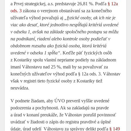
a Prvej strategickej, a.s. predstavuje 26,81 %. Podľa
§ 12a
ods. 3
zákona o verejnom obstarávaní sa za konečného
užívateľa výhod považujú aj
„fyzické osoby, ak ich nie je
viac ako desať, ktoré jednotlivo nespĺňajú kritériá uvedené
v odseku 1, avšak na základe spoločného postupu sa môžu
na podnikaní, riadení alebo kontrole osoby podieľať v
obdobnom rozsahu ako fyzická osoba, ktorá kritériá
uvedené v odseku 1 spĺňa“
. Keďže päť fyzických osôb
z Kostariky spolu vlastní nepriame podiely na základnom
imaní Váhostavu nad 25 %, mali by sa považovať za
konečných užívateľov výhod podľa § 12a ods. 3. Váhostav
však v registri tieto fyzické osoby z Kostariky tiež
neuvádza.
V podnete žiadam, aby ÚVO preveril vyššie uvedené
podozrenia a pochybnosti. Ak sa zakladajú na pravde
a úrad v konaní preukáže, že Váhostav porušil povinnosť
uvádzať v žiadosti o zápis do registra pravdivé a úplné
údaje, úrad udelí Váhostavu za správny delikt podľa
§ 149