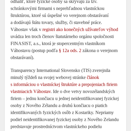
odhaliť, ktoré fyzické osoby sa skrývajú za tzv.
schránkovými firmami s neprehľadnou vlastníckou
štruktúrou, ktoré sú úspešné vo verejnom obstarávaní
a dodávajú štátu tovary, služby, či stavebné práce.
Váhostav však v
registri ako konečných užívateľov výhod
uvádza len troch členov štatutárneho orgánu spoločnosti
FINASIST, a.s., ktorá je stopercentným vlastníkom
Váhostavu (postup podľa
§ 12a ods. 2
zákona o verejnom
obstarávaní).
Transparency International Slovensko (TIS) zverejnila
minulý týždeň na svojej webovej stránke
článok
s informáciou o vlastníckej štruktúre a prepojeniach firiem
vlastniacich Váhostav
. Ide o dve vetvy novozélandských
firiem – jednu končiacu u jednej neidentifikovanej fyzickej
osoby z Nového Zélandu a druhú končiacu o piatich
identifikovaných fyzických osôb z Kostariky. Nepriamy
podiel neidentifikovanej fyzickej osoby z Nového Zelandu
predstavuje prostredníctvom vlastníckeho podielu