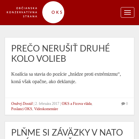
PREČO NERUŠIŤ DRUHÉ
KOLO VOLIEB
Koalícia sa stavia do pozície „hrádze proti extrémizmu“,
koná však opačne, ako deklaruje.
Ondrej Dostál
|
2. februára 2017
|
OKS a Ficova vláda
,
0
Poslanci OKS
,
Videokomentáre
PLŇME SI ZÁVÄZKY V NATO