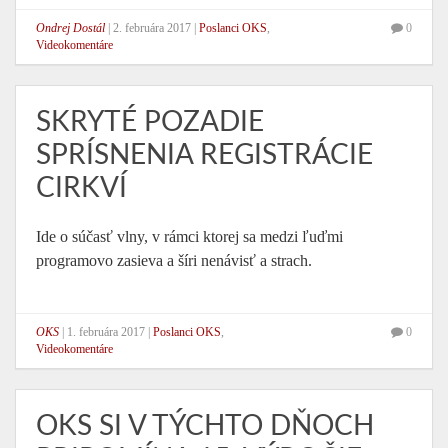
Ondrej Dostál
|
2. februára 2017
|
Poslanci OKS
,
0
Videokomentáre
SKRYTÉ POZADIE
SPRÍSNENIA REGISTRÁCIE
CIRKVÍ
Ide o súčasť vlny, v rámci ktorej sa medzi ľuďmi
programovo zasieva a šíri nenávisť a strach.
OKS
|
1. februára 2017
|
Poslanci OKS
,
0
Videokomentáre
OKS SI V TÝCHTO DŇOCH