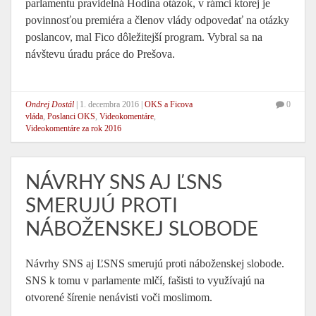
parlamentu pravidelná Hodina otázok, v rámci ktorej je
povinnosťou premiéra a členov vlády odpovedať na otázky
poslancov, mal Fico dôležitejší program. Vybral sa na
návštevu úradu práce do Prešova.
Ondrej Dostál
|
1. decembra 2016
|
OKS a Ficova
0
vláda
,
Poslanci OKS
,
Videokomentáre
,
Videokomentáre za rok 2016
NÁVRHY SNS AJ ĽSNS
SMERUJÚ PROTI
NÁBOŽENSKEJ SLOBODE
Návrhy SNS aj ĽSNS smerujú proti náboženskej slobode.
SNS k tomu v parlamente mlčí, fašisti to využívajú na
otvorené šírenie nenávisti voči moslimom.