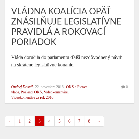
VLÁDNA KOALÍCIA OPÄŤ
ZNÁSILŇUJE LEGISLATÍVNE
PRAVIDLÁ A ROKOVACÍ
PORIADOK
Vláda doručila do parlamentu ďalší nezdôvodnený návrh
na skrátené legislatívne konanie.
Ondrej Dostál
|
22. novembra 2016
|
OKS a Ficova
0
vláda
,
Poslanci OKS
,
Videokomentáre
,
Videokomentáre za rok 2016
«
1
2
3
4
5
6
7
8
»