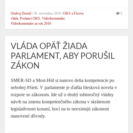
Ondrej Dostál
|
30. novembra 2016
|
OKS a Ficova
0
vláda
,
Poslanci OKS
,
Videokomentáre
,
Videokomentáre za rok 2016
VLÁDA OPÄŤ ŽIADA
PARLAMENT, ABY PORUŠIL
ZÁKON
SMER-SD a Most-Híd si nanovo delia kompetencie po
nebohej #Sieti. V parlamente je ďalšia blesková novela v
rozpore so zákonom. Ide už o druhý tohtoročný vládny
návrh na zmenu kompetenčného zákona v skrátenom
legislatívnom konaní, hoci na to neexistujú zákonom
stanovené dôvody.