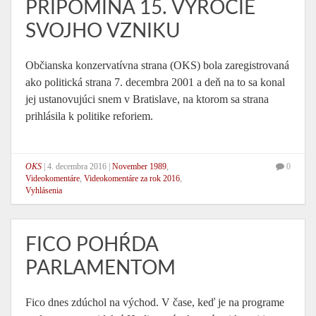
PRIPOMÍNA 15. VÝROČIE
SVOJHO VZNIKU
Občianska konzervatívna strana (OKS) bola zaregistrovaná
ako politická strana 7. decembra 2001 a deň na to sa konal
jej ustanovujúci snem v Bratislave, na ktorom sa strana
prihlásila k politike reforiem.
OKS
|
4. decembra 2016
|
November 1989
,
0
Videokomentáre
,
Videokomentáre za rok 2016
,
Vyhlásenia
FICO POHŔDA
PARLAMENTOM
Fico dnes zdúchol na východ. V čase, keď je na programe