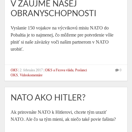
V ZÁUJME NAŠEJ
OBRANYSCHOPNOSTI
Vyslanie 150 vojakov na výcvikovú misiu NATO do
Pobaltia je to najmenej, čo môžeme pre potvrdenie vôle
plniť si naše záväzky voči našim partnerom v NATO
urobiť.
OKS
|
2. februára 2017
|
OKS a Ficova vláda
,
Poslanci
0
OKS
,
Videokomentáre
NATO AKO HITLER?
Ak prirovnáte NATO k Hitlerovi, chcete tým uraziť
NATO. Ale čo sa tým mieni, ak niečo také povie fašista?