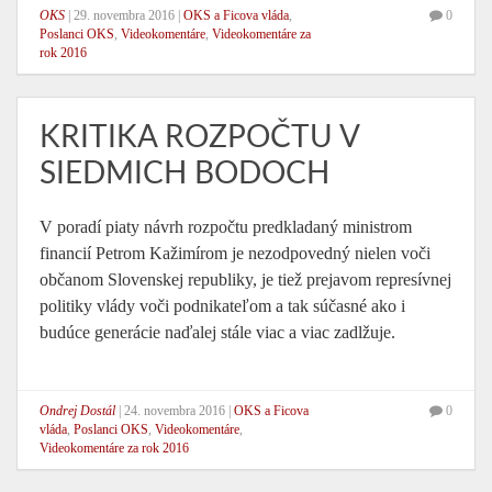
OKS
|
29. novembra 2016
|
OKS a Ficova vláda
,
0
Poslanci OKS
,
Videokomentáre
,
Videokomentáre za
rok 2016
KRITIKA ROZPOČTU V
SIEDMICH BODOCH
V poradí piaty návrh rozpočtu predkladaný ministrom
financií Petrom Kažimírom je nezodpovedný nielen voči
občanom Slovenskej republiky, je tiež prejavom represívnej
politiky vlády voči podnikateľom a tak súčasné ako i
budúce generácie naďalej stále viac a viac zadlžuje.
Ondrej Dostál
|
24. novembra 2016
|
OKS a Ficova
0
vláda
,
Poslanci OKS
,
Videokomentáre
,
Videokomentáre za rok 2016