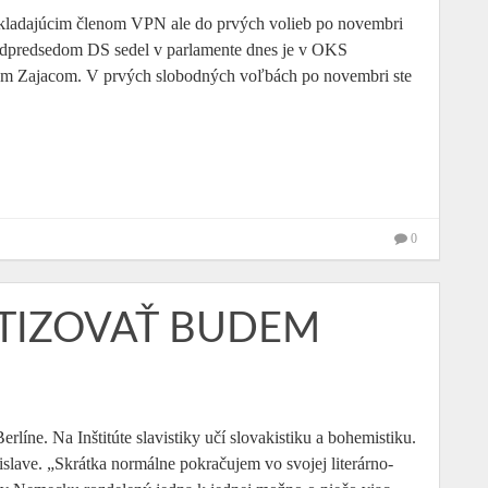
kladajúcim členom VPN ale do prvých volieb po novembri
 podpredsedom DS sedel v parlamente dnes je v OKS
trom Zajacom. V prvých slobodných voľbách po novembri ste
0
ITIZOVAŤ BUDEM
rlíne. Na Inštitúte slavistiky učí slovakistiku a bohemistiku.
islave. „Skrátka normálne pokračujem vo svojej literárno-