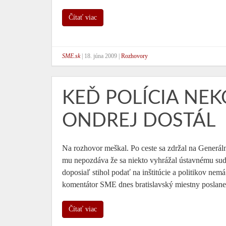
Čítať viac
SME.sk
|
18. júna 2009
|
Rozhovory
KEĎ POLÍCIA NE
ONDREJ DOSTÁL
Na rozhovor meškal. Po ceste sa zdržal na Generál
mu nepozdáva že sa niekto vyhrážal ústavnému sudc
doposiaľ stihol podať na inštitúcie a politikov ne
komentátor SME dnes bratislavský miestny posla
Čítať viac