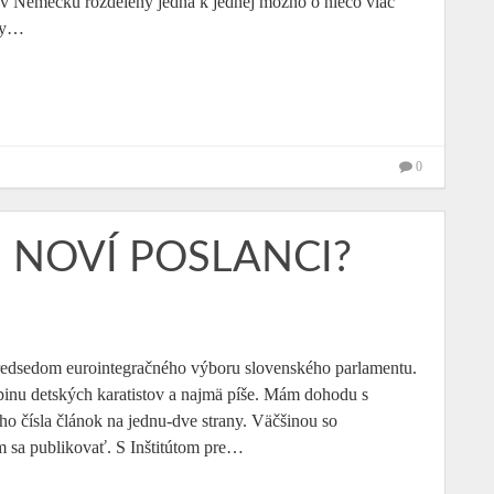
 v Nemecku rozdelený jedna k jednej možno o niečo viac
ždy…
0
: NOVÍ POSLANCI?
redsedom eurointegračného výboru slovenského parlamentu.
pinu detských karatistov a najmä píše. Mám dohodu s
 čísla článok na jednu-dve strany. Väčšinou so
m sa publikovať. S Inštitútom pre…