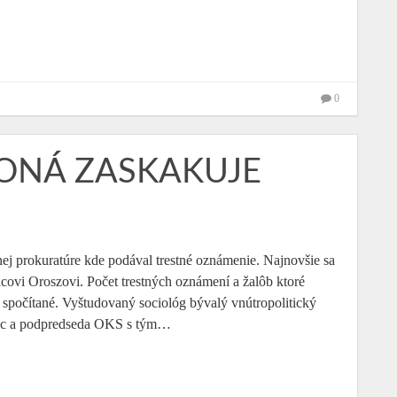
0
KONÁ ZASKAKUJE
nej prokuratúre kde podával trestné oznámenie. Najnovšie sa
ovi Oroszovi. Počet trestných oznámení a žalôb ktoré
má spočítané. Vyštudovaný sociológ bývalý vnútropolitický
nec a podpredseda OKS s tým…