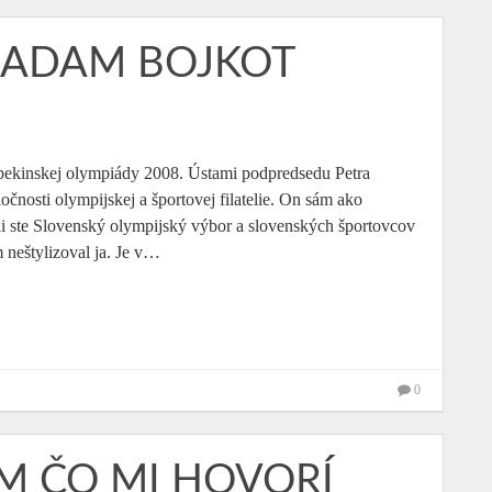
ŽIADAM BOJKOT
 pekinskej olympiády 2008. Ústami podpredsedu Petra
čnosti olympijskej a športovej filatelie. On sám ako
vali ste Slovenský olympijský výbor a slovenských športovcov
 neštylizoval ja. Je v…
0
EM ČO MI HOVORÍ