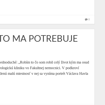
0
KTO MA POTREBUJE
 jednoduché: „Robím to čo som robil celý život kým ma osud
rologickú kliniku vo Fakultnej nemocnici. V podkroví
denú malú miestnosť v nej sa vyníma portrét Václava Havla