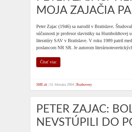
MOJA ZAJAČIA P
Peter Zajac (1946) sa narodil v Bratislave. Študova
súčasnosti je profesor slavistiky na Humboldtovej 
literatúry SAV v Bratislave. V roku 1989 patril 
poslancom NR SR. Je autorom literárnoteoretických
Čítať viac
SME.sk
|
14. februára 2004
|
Rozhovory
PETER ZAJAC: B
NEVSTÚPILI DO P