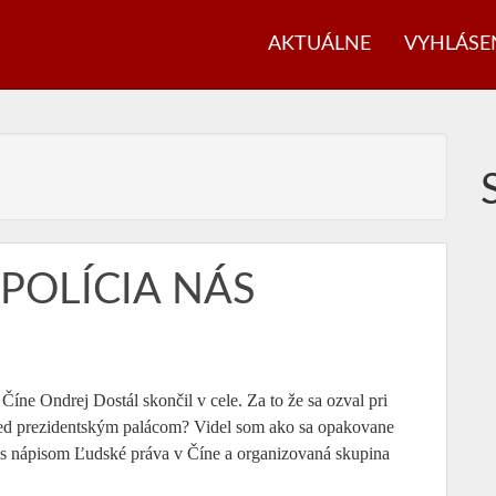
AKTUÁLNE
VYHLÁSE
POLÍCIA NÁS
íne Ondrej Dostál skončil v cele. Za to že sa ozval pri
pred prezidentským palácom? Videl som ako sa opakovane
át s nápisom Ľudské práva v Číne a organizovaná skupina