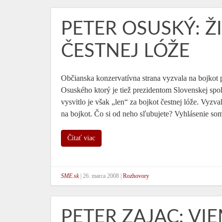
PETER OSUSKÝ: 
ČESTNEJ LÓŽE
Občianska konzervatívna strana vyzvala na bojkot
Osuského ktorý je tiež prezidentom Slovenskej spolo
vysvitlo je však „len“ za bojkot čestnej lóže. Vyz
na bojkot. Čo si od neho sľubujete? Vyhlásenie som
Čítať viac
SME.sk
|
26. marca 2008
|
Rozhovory
PETER ZAJAC: VI