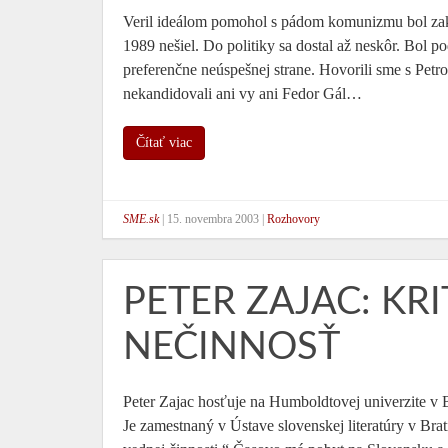
Veril ideálom pomohol s pádom komunizmu bol za
1989 nešiel. Do politiky sa dostal až neskôr. Bol
preferenčne neúspešnej strane. Hovorili sme s Pe
nekandidovali ani vy ani Fedor Gál…
Čítať viac
SME.sk
|
15. novembra 2003
|
Rozhovory
PETER ZAJAC: KR
NEČINNOSŤ
Peter Zajac hosťuje na Humboldtovej univerzite v Be
Je zamestnaný v Ústave slovenskej literatúry v Brat