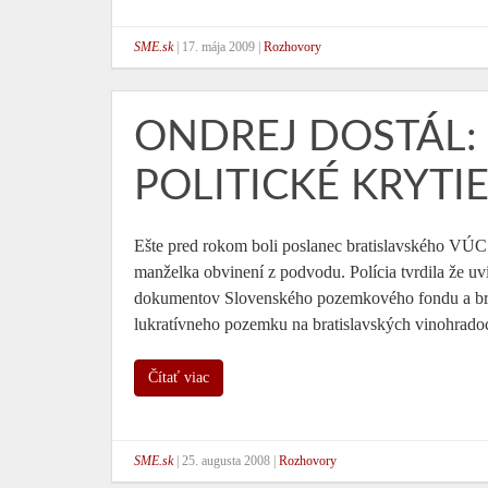
SME.sk
|
17. mája 2009
|
Rozhovory
ONDREJ DOSTÁL:
POLITICKÉ KRYTI
Ešte pred rokom boli poslanec bratislavského VÚC
manželka obvinení z podvodu. Polícia tvrdila že uvi
dokumentov Slovenského pozemkového fondu a brati
lukratívneho pozemku na bratislavských vinohr
Čítať viac
SME.sk
|
25. augusta 2008
|
Rozhovory