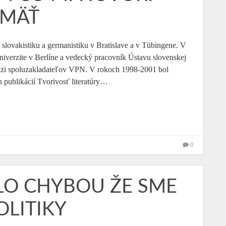
AMÄŤ
l slovakistiku a germanistiku v Bratislave a v Tübingene. V
univerzite v Berlíne a vedecký pracovník Ústavu slovenskej
medzi spoluzakladateľov VPN. V rokoch 1998-2001 bol
 publikácií Tvorivosť literatúry…
0
OLO CHYBOU ŽE SME
OLITIKY