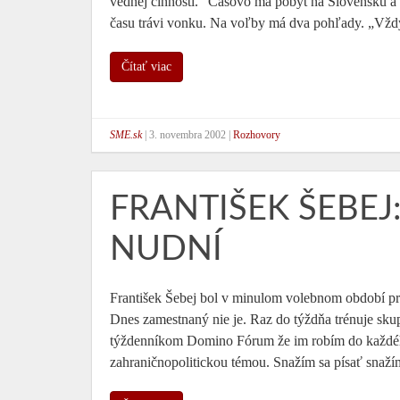
vednej činnosti.“ Časovo má pobyt na Slovensku a
času trávi vonku. Na voľby má dva pohľady. „V
Čítať viac
SME.sk
|
3. novembra 2002
|
Rozhovory
FRANTIŠEK ŠEBEJ
NUDNÍ
František Šebej bol v minulom volebnom období p
Dnes zamestnaný nie je. Raz do týždňa trénuje sku
týždenníkom Domino Fórum že im robím do každého
zahraničnopolitickou témou. Snažím sa písať snaží