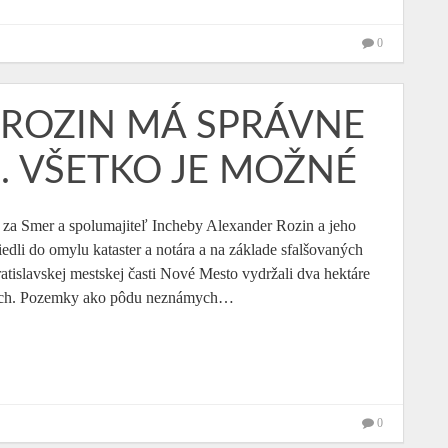
0
 ROZIN MÁ SPRÁVNE
E. VŠETKO JE MOŽNÉ
 za Smer a spolumajiteľ Incheby Alexander Rozin a jeho
edli do omylu kataster a notára a na základe sfalšovaných
slavskej mestskej časti Nové Mesto vydržali dva hektáre
adoch. Pozemky ako pôdu neznámych…
0