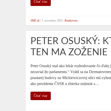
Čítať viac
SME.sk
|
3. novembra 2002
|
Rozhovory
PETER OSUSKÝ: 
TEN MA ZOŽENIE
Peter Osuský mal ako lekár rozhodovanie čo ďalej
nezavial do parlamentu.“ Vrátil sa na Dermatovene
prastarej budovy na Mickiewiczovej ulici má vyhra
ako prezidenta ČSSR a zbierka známok s…
Čítať viac