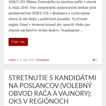
SDKÚ-DS Milana Trstenského ku ktorému prišlo v utorok
4. mája 2010. Sme znepokojení opakovanými útokmi proti
predstaviteľom SDKÚ-DS v Bratislave a vyslovujeme
obavu že ide útoky s politickým pozadím. Vyzývame
orgány činné v trestnom konaní aby spravili všetko pre
zistenie páchateľov týchto útokov. Vyjadrujeme…
Čítať viac
volíme 1
|
8. mája 2010
|
Nezaradené
0
STRETNUTIE S KANDIDÁTMI
NA POSLANCOV (VOLEBNÝ
OBVOD RAČA A VAJNORY);
OKS V REGIÓNOCH