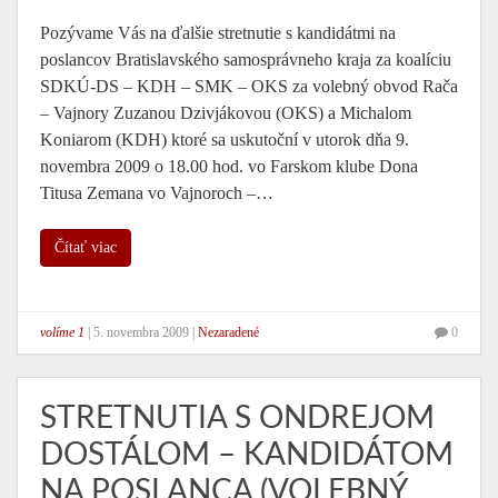
Pozývame Vás na ďalšie stretnutie s kandidátmi na
poslancov Bratislavského samosprávneho kraja za koalíciu
SDKÚ-DS – KDH – SMK – OKS za volebný obvod Rača
– Vajnory Zuzanou Dzivjákovou (OKS) a Michalom
Koniarom (KDH) ktoré sa uskutoční v utorok dňa 9.
novembra 2009 o 18.00 hod. vo Farskom klube Dona
Titusa Zemana vo Vajnoroch –…
Čítať viac
volíme 1
|
5. novembra 2009
|
Nezaradené
0
STRETNUTIA S ONDREJOM
DOSTÁLOM – KANDIDÁTOM
NA POSLANCA (VOLEBNÝ