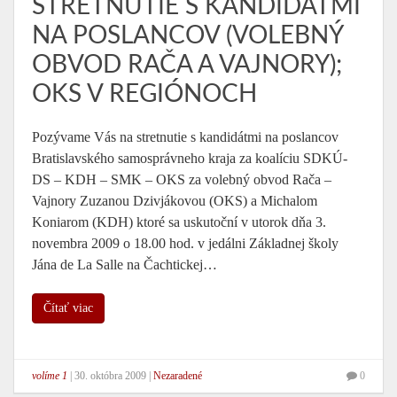
STRETNUTIE S KANDIDÁTMI
NA POSLANCOV (VOLEBNÝ
OBVOD RAČA A VAJNORY);
OKS V REGIÓNOCH
Pozývame Vás na stretnutie s kandidátmi na poslancov
Bratislavského samosprávneho kraja za koalíciu SDKÚ-
DS – KDH – SMK – OKS za volebný obvod Rača –
Vajnory Zuzanou Dzivjákovou (OKS) a Michalom
Koniarom (KDH) ktoré sa uskutoční v utorok dňa 3.
novembra 2009 o 18.00 hod. v jedálni Základnej školy
Jána de La Salle na Čachtickej…
Čítať viac
volíme 1
|
30. októbra 2009
|
Nezaradené
0