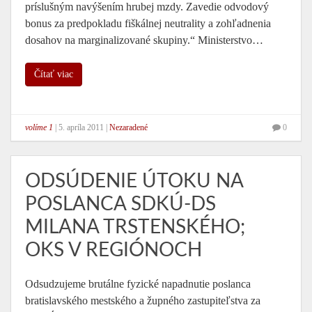
príslušným navýšením hrubej mzdy. Zavedie odvodový
bonus za predpokladu fiškálnej neutrality a zohľadnenia
dosahov na marginalizované skupiny.“ Ministerstvo…
Čítať viac
volíme 1
|
5. apríla 2011
|
Nezaradené
0
ODSÚDENIE ÚTOKU NA
POSLANCA SDKÚ-DS
MILANA TRSTENSKÉHO;
OKS V REGIÓNOCH
Odsudzujeme brutálne fyzické napadnutie poslanca
bratislavského mestského a župného zastupiteľstva za