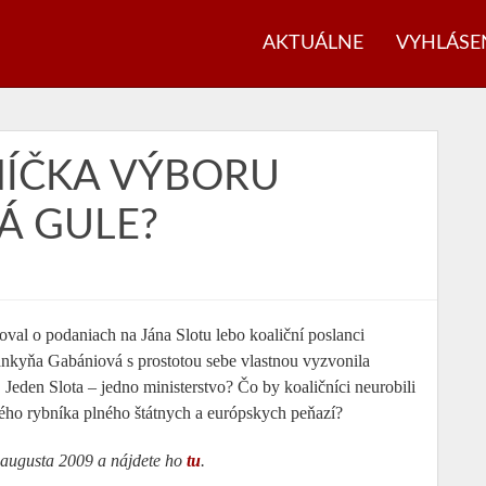
AKTUÁLNE
VYHLÁSE
NÍČKA VÝBORU
Á GULE?
oval o podaniach na Jána Slotu lebo koaliční poslanci
slankyňa Gabániová s prostotou sebe vlastnou vyzvonila
t. Jeden Slota – jedno ministerstvo? Čo by koaličníci neurobili
ného rybníka plného štátnych a európskych peňazí?
augusta 2009 a nájdete ho
tu
.