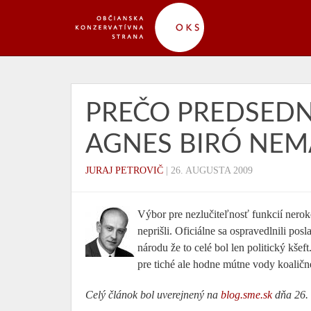
PREČO PREDSED
AGNES BIRÓ NEM
JURAJ PETROVIČ
|
26. AUGUSTA 2009
Výbor pre nezlučiteľnosť funkcií nerok
neprišli. Oficiálne sa ospravedlnili po
národu že to celé bol len politický kšef
pre tiché ale hodne mútne vody koalič
Celý článok bol uverejnený na
blog.sme.sk
dňa 26. 