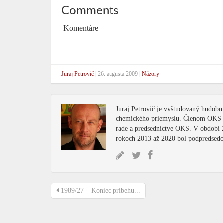
Comments
Komentáre
Juraj Petrovič
|
26. augusta 2009
|
Názory
Juraj Petrovič je vyštudovaný hudobní
chemického priemyslu. Členom OKS je
rade a predsedníctve OKS. V období 
rokoch 2013 až 2020 bol podpredse
1989/27 – Koniec príbehu...