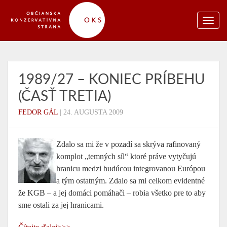
1989/27 – KONIEC PRÍBEHU
(ČASŤ TRETIA)
FEDOR GÁL
|
24. AUGUSTA 2009
Zdalo sa mi že v pozadí sa skrýva rafinovaný
komplot „temných síl“ ktoré práve vytyčujú
hranicu medzi budúcou integrovanou Európou
a tým ostatným. Zdalo sa mi celkom evidentné
že KGB – a jej domáci pomáhači – robia všetko pre to aby
sme ostali za jej hranicami.