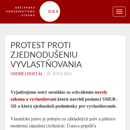
PROTEST PROTI
ZJEDNODUŠENIU
VYVLASTŇOVANIA
ONDREJ DOSTÁL
|
28. JÚNA 2013
Vyjadrujeme ostrý nesúhlas so schválením
novely
zákona o vyvlastňovaní
ktorú navrhli poslanci SMER-
SD a ktorá zjednoduší podmienky pre vyvlastňovanie.
Vlastnícke právo je jedným zo základných práv a pilierov
modernej západnej civilizácie. Ústava pripúšťa