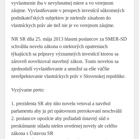
vyvlastnenie iba v nevyhnutnej miere a vo verejnom
záujme. Vyvlastňovanie v prospech investícií súkromných
podnikateľských subjektov je nielenže zásahom do
vlastníckych práv ale tiež nie je vo verejnom záujme.
NR SR dňa 25. mája 2013 hlasmi poslancov za SMER-SD
schválila novelu zákona o niektorých opatreniach
týkajúcich sa prípravy významných investícií ktorou sa
zároveň novelizoval stavebný zákon. Touto novelou sa
zjednoduší vyvlastňovanie a umožní sa ešte väčšie
nerešpektovanie vlastníckych práv v Slovenskej republike.
Vyzývame preto:
1. prezidenta SR aby túto novelu vetoval a navrhol
parlamentu aby ju pri opätovnom prerokovaní neschválil
2. poslancov opozície aby požiadali ústavný súd o
preskúmanie súladu nielen uvedenej novely ale celého
zákona s Ústavou SR