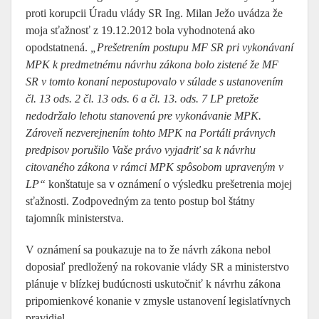
proti korupcii Úradu vlády SR Ing. Milan Ježo uvádza že
moja sťažnosť z 19.12.2012 bola vyhodnotená ako
opodstatnená.
„Prešetrením postupu MF SR pri vykonávaní
MPK k predmetnému návrhu zákona bolo zistené že MF
SR v tomto konaní nepostupovalo v súlade s ustanovením
čl. 13 ods. 2 čl. 13 ods. 6 a čl. 13. ods. 7 LP pretože
nedodržalo lehotu stanovenú pre vykonávanie MPK.
Zároveň nezverejnením tohto MPK na Portáli právnych
predpisov porušilo Vaše právo vyjadriť sa k návrhu
citovaného zákona v rámci MPK spôsobom upraveným v
LP“
konštatuje sa v oznámení o výsledku prešetrenia mojej
sťažnosti. Zodpovedným za tento postup bol štátny
tajomník ministerstva.
V oznámení sa poukazuje na to že návrh zákona nebol
doposiaľ predložený na rokovanie vlády SR a ministerstvo
plánuje v blízkej budúcnosti uskutočniť k návrhu zákona
pripomienkové konanie v zmysle ustanovení legislatívnych
pravidiel.