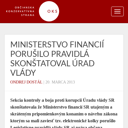
MINISTERSTVO FINANCIÍ
PORUŠILO PRAVIDLÁ
SKONŠTATOVAL ÚRAD
VLÁDY
ONDREJ DOSTÁL
|
20. MARCA 2013
Sekcia kontroly a boja proti korupcii Úradu vlády SR
skonštatovala že Ministerstvo financií SR utajeným a
skráteným pripomienkovým konaním o návrhu zákona
ktorým sa mali zaviesť tzv. elektronické kolky porušilo
Legislatívne pravidlá vlády SR aj práva občana