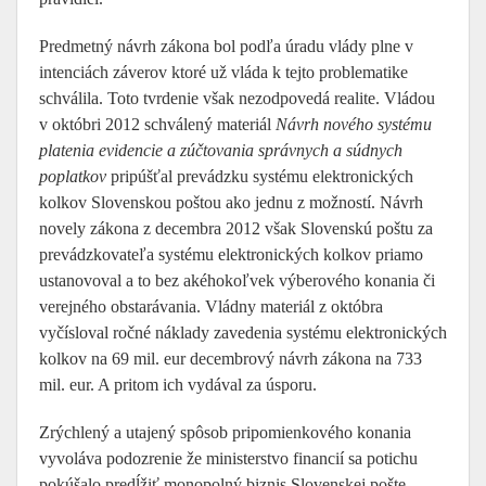
Predmetný návrh zákona bol podľa úradu vlády plne v
intenciách záverov ktoré už vláda k tejto problematike
schválila. Toto tvrdenie však nezodpovedá realite. Vládou
v októbri 2012 schválený materiál
Návrh nového systému
platenia evidencie a zúčtovania správnych a súdnych
poplatkov
pripúšťal prevádzku systému elektronických
kolkov Slovenskou poštou ako jednu z možností. Návrh
novely zákona z decembra 2012 však Slovenskú poštu za
prevádzkovateľa systému elektronických kolkov priamo
ustanovoval a to bez akéhokoľvek výberového konania či
verejného obstarávania. Vládny materiál z októbra
vyčísloval ročné náklady zavedenia systému elektronických
kolkov na 69 mil. eur decembrový návrh zákona na 733
mil. eur. A pritom ich vydával za úsporu.
Zrýchlený a utajený spôsob pripomienkového konania
vyvoláva podozrenie že ministerstvo financií sa potichu
pokúšalo predĺžiť monopolný biznis Slovenskej pošte