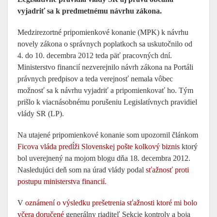
vyjadriť sa k predmetnému návrhu zákona.
Medzirezortné pripomienkové konanie (MPK) k návrhu
novely zákona o správnych poplatkoch sa uskutočnilo od
4. do 10. decembra 2012 teda päť pracovných dní.
Ministerstvo financií nezverejnilo návrh zákona na Portáli
právnych predpisov a teda verejnosť nemala vôbec
možnosť sa k návrhu vyjadriť a pripomienkovať ho. Tým
prišlo k viacnásobnému porušeniu Legislatívnych pravidiel
vlády SR (LP).
Na utajené pripomienkové konanie som upozornil článkom
Ficova vláda predĺži Slovenskej pošte kolkový biznis
ktorý
bol uverejnený na mojom blogu dňa 18. decembra 2012.
Nasledujúci deň som na úrad vlády podal
sťažnosť proti
postupu ministerstva financií
.
V
oznámení o výsledku prešetrenia sťažnosti ktoré mi bolo
včera doručené
generálny riaditeľ Sekcie kontroly a boja