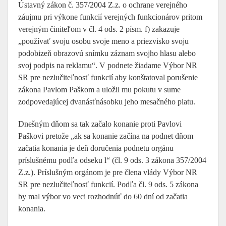
Ústavný zákon č. 357/2004 Z.z. o ochrane verejného
záujmu pri výkone funkcií verejných funkcionárov pritom
verejným činiteľom v čl. 4 ods. 2 písm. f) zakazuje
„používať svoju osobu svoje meno a priezvisko svoju
podobizeň obrazovú snímku záznam svojho hlasu alebo
svoj podpis na reklamu“. V podnete žiadame Výbor NR
SR pre nezlučiteľnosť funkcií aby konštatoval porušenie
zákona Pavlom Paškom a uložil mu pokutu v sume
zodpovedajúcej dvanásťnásobku jeho mesačného platu.
Dnešným dňom sa tak začalo konanie proti Pavlovi
Paškovi pretože „ak sa konanie začína na podnet dňom
začatia konania je deň doručenia podnetu orgánu
príslušnému podľa odseku l“ (čl. 9 ods. 3 zákona 357/2004
Z.z.). Príslušným orgánom je pre člena vlády Výbor NR
SR pre nezlučiteľnosť funkcií. Podľa čl. 9 ods. 5 zákona
by mal výbor vo veci rozhodnúť do 60 dní od začatia
konania.