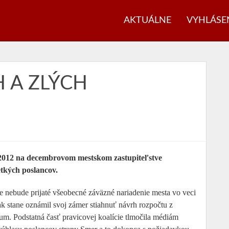
AKTUÁLNE
VYHLÁSE
 A ZLÝCH
 2012 na decembrovom mestskom zastupiteľstve
tkých poslancov.
e nebude prijaté všeobecné záväzné nariadenie mesta vo veci
ak stane oznámil svoj zámer stiahnuť návrh rozpočtu z
um. Podstatná časť pravicovej koalície tlmočila médiám