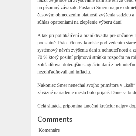
názor že je síce za zvyšovanie daní ale len za cen
na písomný záväzok. Poslanci Smeru najprv odmiet
časovým obmedzením platnosti zvýšenia sadzieb a
súhlas opatreniami na zlepšenie výberu daní.
A tak pri politikárčení a hraní divadla pre občano
podstatné. Práca členov komisie pod vedením staro
systémový návrh zvýšenia daní z nehnuteľností a za
70 % ktorý posilní príjmovú stránku rozpočtu na r
zohľadňoval doterajšiu stagnáciu daní z nehnuteľno
nezohľadňovali ani infláciu.
Nakoniec Smer nenechal svojho primátora v „kaši“ a
záväzné nariadenie mesta bolo prijaté. Dane sa bu
Celá situácia pripomína tanečnú kreáciu: najprv d
Comments
Komentáre