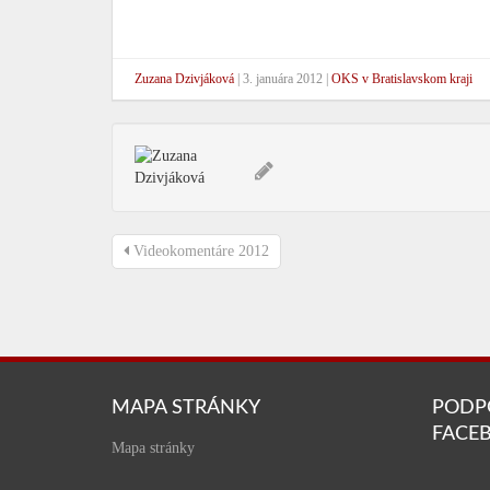
Zuzana Dzivjáková
|
3. januára 2012
|
OKS v Bratislavskom kraji
Videokomentáre 2012
MAPA STRÁNKY
PODP
FACE
Mapa stránky