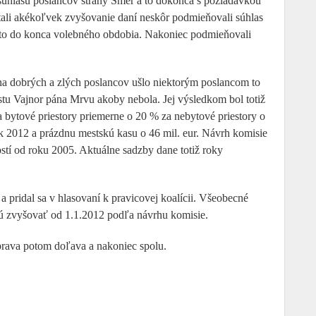
u súhlasu poslancov strany Smer a to dokonca s požiadavkou
ali akékoľvek zvyšovanie daní neskôr podmieňovali súhlas
 to do konca volebného obdobia. Nakoniec podmieňovali
v na dobrých a zlých poslancov ušlo niektorým poslancom to
stu Vajnor pána Mrvu akoby nebola. Jej výsledkom bol totiž
 bytové priestory priemerne o 20 % za nebytové priestory o
ok 2012 a prázdnu mestskú kasu o 46 mil. eur. Návrh komisie
stí od roku 2005. Aktuálne sadzby dane totiž roky
 pridal sa v hlasovaní k pravicovej koalícii. Všeobecné
dú zvyšovať od 1.1.2012 podľa návrhu komisie.
oprava potom doľava a nakoniec spolu.