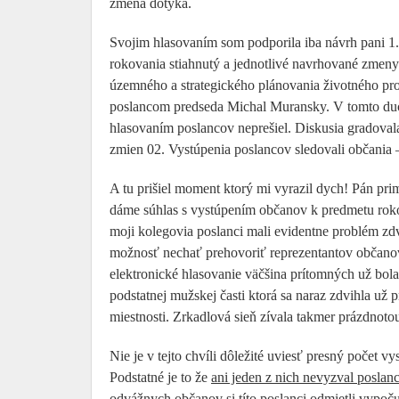
zmena dotýka.
Svojim hlasovaním som podporila iba návrh pani 1.
rokovania stiahnutý a jednotlivé navrhované zmeny
územného a strategického plánovania životného pros
poslancom predseda Michal Muransky. V tomto duc
hlasovaním poslancov neprešiel. Diskusia gradovala
zmien 02. Vystúpenia poslancov sledovali občania – 
A tu prišiel moment ktorý mi vyrazil dych! Pán pri
dáme súhlas s vystúpením občanov k predmetu roko
moji kolegovia poslanci mali evidentne problém zd
možnosť nechať prehovoriť reprezentantov občanov.
elektronické hlasovanie väčšina prítomných už bol
podstatnej mužskej časti ktorá sa naraz zdvihla už
miestnosti. Zrkadlová sieň zívala takmer prázdnoto
Nie je v tejto chvíli dôležité uviesť presný počet 
Podstatné je to že
ani jeden z nich nevyzval poslan
odvážnych občanov si títo poslanci odmietli vypočuť