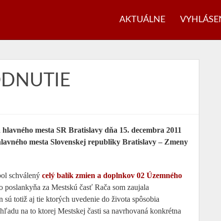
AKTUÁLNE
VYHLÁSE
DNUTIE
a hlavného mesta SR Bratislavy dňa 15. decembra 2011
hlavného mesta Slovenskej republiky Bratislavy – Zmeny
bol schválený
celý balík zmien a doplnkov 02 Územného
ko poslankyňa za Mestskú časť Rača som zaujala
sú totiž aj tie ktorých uvedenie do života spôsobia
ohľadu na to ktorej Mestskej časti sa navrhovaná konkrétna