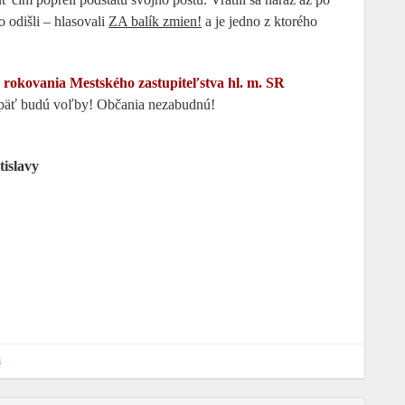
 odišli – hlasovali
ZA balík zmien!
a je jedno z ktorého
 rokovania Mestského zastupiteľstva hl. m. SR
opäť budú voľby! Občania nezabudnú!
tislavy
i