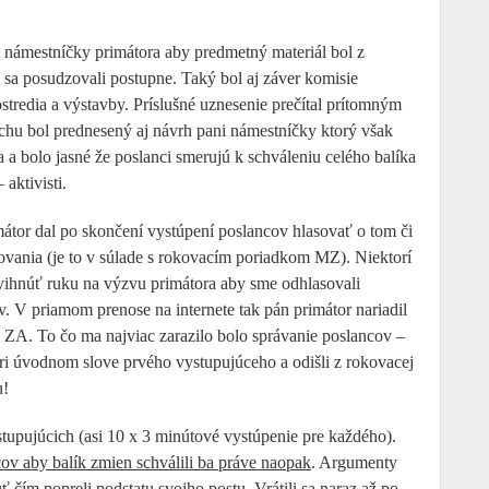
 námestníčky primátora aby predmetný materiál bol z
 sa posudzovali postupne. Taký bol aj záver komisie
tredia a výstavby. Príslušné uznesenie prečítal prítomným
hu bol prednesený aj návrh pani námestníčky ktorý však
 a bolo jasné že poslanci smerujú k schváleniu celého balíka
aktivisti.
mátor dal po skončení vystúpení poslancov hlasovať o tom či
vania (je to v súlade s rokovacím poriadkom MZ). Niektorí
vihnúť ruku na výzvu primátora aby sme odhlasovali
 V priamom prenose na internete tak pán primátor nariadil
a ZA. To čo ma najviac zarazilo bolo správanie poslancov –
 pri úvodnom slove prvého vystupujúceho a odišli z rokovacej
u!
vystupujúcich (asi 10 x 3 minútové vystúpenie pre každého).
cov aby balík zmien schválili ba práve naopak
. Argumenty
 čím popreli podstatu svojho postu. Vrátili sa naraz až po