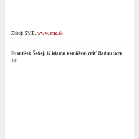
Zdroj: SME,
www.sme.sk
František Šebej: K islamu nemôžem cítiť žiadnu úctu
III