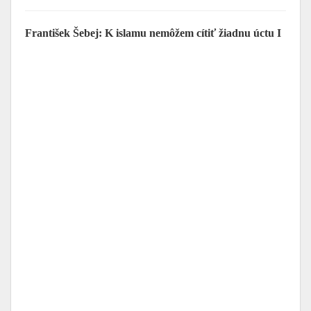
František Šebej: K islamu nemôžem cítiť žiadnu úctu I