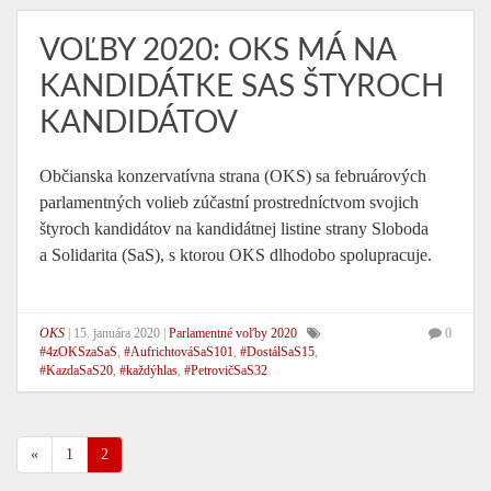
VOĽBY 2020: OKS MÁ NA
KANDIDÁTKE SAS ŠTYROCH
KANDIDÁTOV
Občianska konzervatívna strana (OKS) sa februárových
parlamentných volieb zúčastní prostredníctvom svojich
štyroch kandidátov na kandidátnej listine strany Sloboda
a Solidarita (SaS), s ktorou OKS dlhodobo spolupracuje.
OKS
|
15. januára 2020
|
Parlamentné voľby 2020
0
#4zOKSzaSaS
,
#AufrichtováSaS101
,
#DostálSaS15
,
#KazdaSaS20
,
#každýhlas
,
#PetrovičSaS32
«
1
2