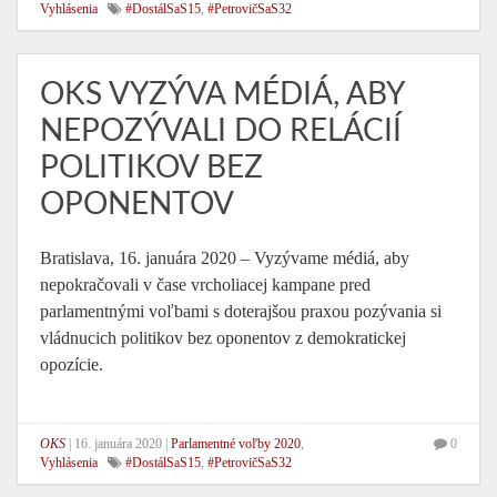
Vyhlásenia
#DostálSaS15
,
#PetrovičSaS32
OKS VYZÝVA MÉDIÁ, ABY
NEPOZÝVALI DO RELÁCIÍ
POLITIKOV BEZ
OPONENTOV
Bratislava, 16. januára 2020 – Vyzývame médiá, aby
nepokračovali v čase vrcholiacej kampane pred
parlamentnými voľbami s doterajšou praxou pozývania si
vládnucich politikov bez oponentov z demokratickej
opozície.
OKS
|
16. januára 2020
|
Parlamentné voľby 2020
,
0
Vyhlásenia
#DostálSaS15
,
#PetrovičSaS32