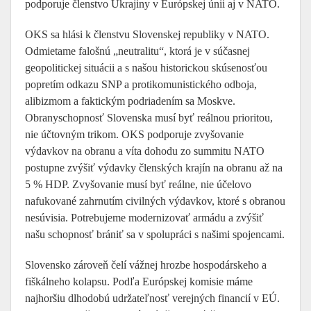
podporuje členstvo Ukrajiny v Európskej únii aj v NATO.
OKS sa hlási k členstvu Slovenskej republiky v NATO.
Odmietame falošnú „neutralitu“, ktorá je v súčasnej
geopolitickej situácii a s našou historickou skúsenosťou
popretím odkazu SNP a protikomunistického odboja,
alibizmom a faktickým podriadením sa Moskve.
Obranyschopnosť Slovenska musí byť reálnou prioritou,
nie účtovným trikom. OKS podporuje zvyšovanie
výdavkov na obranu a víta dohodu zo summitu NATO
postupne zvýšiť výdavky členských krajín na obranu až na
5 % HDP. Zvyšovanie musí byť reálne, nie účelovo
nafukované zahrnutím civilných výdavkov, ktoré s obranou
nesúvisia. Potrebujeme modernizovať armádu a zvýšiť
našu schopnosť brániť sa v spolupráci s našimi spojencami.
Slovensko zároveň čelí vážnej hrozbe hospodárskeho a
fiškálneho kolapsu. Podľa Európskej komisie máme
najhoršiu dlhodobú udržateľnosť verejných financií v EÚ.