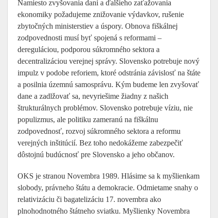
Namiesto zvyšovania daní a ďalšieho zaťažovania
ekonomiky požadujeme znižovanie výdavkov, rušenie
zbytočných ministerstiev a úspory. Obnova fiškálnej
zodpovednosti musí byť spojená s reformami –
dereguláciou, podporou súkromného sektora a
decentralizáciou verejnej správy. Slovensko potrebuje nový
impulz v podobe reforiem, ktoré odstránia závislosť na štáte
a posilnia územnú samosprávu. Kým budeme len zvyšovať
dane a zadlžovať sa, nevyriešime žiadny z našich
štrukturálnych problémov. Slovensko potrebuje víziu, nie
populizmus, ale politiku zameranú na fiškálnu
zodpovednosť, rozvoj súkromného sektora a reformu
verejných inštitúcií. Bez toho nedokážeme zabezpečiť
dôstojnú budúcnosť pre Slovensko a jeho občanov.
OKS je stranou Novembra 1989. Hlásime sa k myšlienkam
slobody, právneho štátu a demokracie. Odmietame snahy o
relativizáciu či bagatelizáciu 17. novembra ako
plnohodnotného štátneho sviatku. Myšlienky Novembra