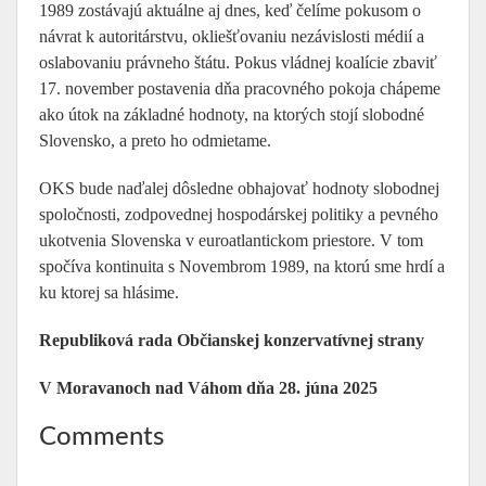
1989 zostávajú aktuálne aj dnes, keď čelíme pokusom o
návrat k autoritárstvu, okliešťovaniu nezávislosti médií a
oslabovaniu právneho štátu. Pokus vládnej koalície zbaviť
17. november postavenia dňa pracovného pokoja chápeme
ako útok na základné hodnoty, na ktorých stojí slobodné
Slovensko, a preto ho odmietame.
OKS bude naďalej dôsledne obhajovať hodnoty slobodnej
spoločnosti, zodpovednej hospodárskej politiky a pevného
ukotvenia Slovenska v euroatlantickom priestore. V tom
spočíva kontinuita s Novembrom 1989, na ktorú sme hrdí a
ku ktorej sa hlásime.
Republiková rada Občianskej konzervatívnej strany
V Moravanoch nad Váhom dňa 28. júna 2025
Comments