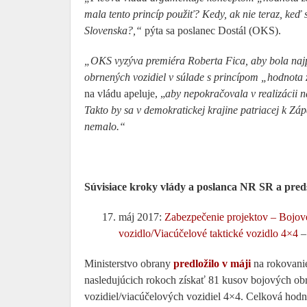
mala tento princíp použiť? Kedy, ak nie teraz, keď
Slovenska?,“
pýta sa poslanec Dostál (OKS).
„OKS vyzýva premiéra Roberta Fica, aby bola najp
obrnených vozidiel v súlade s princípom „hodnota 
na vládu apeluje, „
aby nepokračovala v realizácii 
Takto by sa v demokratickej krajine patriacej k Z
nemalo.“
Súvisiace kroky vlády a poslanca NR SR a pre
máj 2017:
Zabezpečenie projektov – Bojov
vozidlo/Viacúčelové taktické vozidlo 4×4
–
Ministerstvo obrany
predložilo v máji
na rokovanie
nasledujúcich rokoch získať 81 kusov bojových o
vozidiel/viacúčelových vozidiel 4×4. Celková hodn