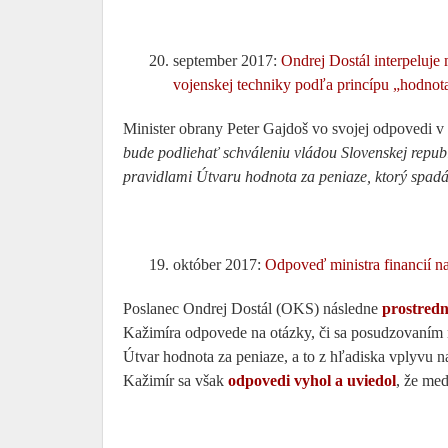
september 2017:
Ondrej Dostál interpeluje 
vojenskej techniky podľa princípu „hodnot
Minister obrany Peter Gajdoš vo svojej odpovedi 
bude podliehať schváleniu vládou Slovenskej republ
pravidlami Útvaru hodnota za peniaze, ktorý spadá 
október 2017:
Odpoveď ministra financií na
Poslanec Ondrej Dostál (OKS) následne
prostredn
Kažimíra odpovede na otázky, či sa posudzovaním 
Útvar hodnota za peniaze, a to z hľadiska vplyvu na
Kažimír sa však
odpovedi vyhol a uviedol
, že med