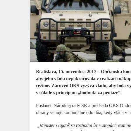
Bratislava, 15. novembra 2017 – Občianska kon
aby jeho vláda nepokračovala v realizácii náku
režime. Zároveň OKS vyzýva vládu, aby bola vy
v súlade s princípom „hodnota za peniaze“.
Poslanec Národnej rady SR a predseda OKS Ondrej 
obrany venuje kontinuálne odo dňa, kedy vláda v má
„Minister Gajdoš sa rozhodol ísť v stopách exmin