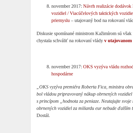
november 2017:
Návrh realizácie dodávok
vozidiel / Viacúčelových taktických vozid
priemyslu
– utajovaný bod na rokovaní vl
Diskusie spomínané ministrom Kažimírom sú však ne
chystala schváliť na rokovaní vlády
v utajovanom
november 2017:
OKS vyzýva vládu rozhodo
hospodárne
„OKS vyzýva premiéra Roberta Fica, ministra obra
bol vládou pripravovaný nákup obrnených vozidiel 
s princípom „hodnota za peniaze. Neutajujte svoje 
obrnených vozidiel za miliardu eur nebude ďalším
Dostál.