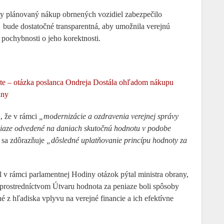
by plánovaný nákup obrnených vozidiel zabezpečilo
á bude dostatočné transparentná, aby umožnila verejnú
a pochybnosti o jeho korektnosti.
te – otázka poslanca Ondreja Dostála ohľadom nákupu
any
a
, že v rámci
„modernizácie a ozdravenia verejnej správy
niaze odvedené na daniach skutočnú hodnotu v podobe
ti sa zdôrazňuje
„dôsledné uplatňovanie princípu hodnoty za
ál v rámci parlamentnej Hodiny otázok pýtal ministra obrany,
by prostredníctvom Útvaru hodnota za peniaze boli spôsoby
é z hľadiska vplyvu na verejné financie a ich efektívne