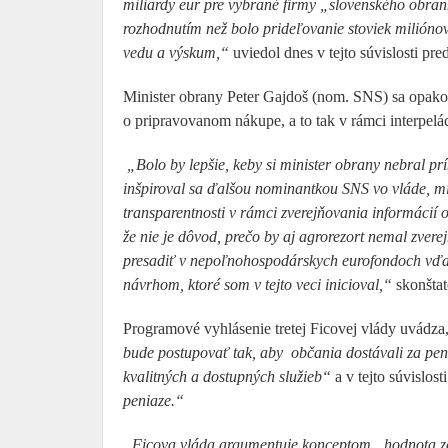
miliardy eur pre vybrané firmy „slovenského obra
rozhodnutím než bolo prideľovanie stoviek milióno
vedu a výskum,“
uviedol dnes v tejto súvislosti p
Minister obrany Peter Gajdoš (nom. SNS) sa opak
o pripravovanom nákupe, a to tak v rámci interpelá
„Bolo by lepšie, keby si minister obrany nebral p
inšpiroval sa ďalšou nominantkou SNS vo vláde, m
transparentnosti v rámci zverejňovania informácií
že nie je dôvod, prečo by aj agrorezort nemal zvere
presadiť v nepoľnohospodárskych eurofondoch vďa
návrhom, ktoré som v tejto veci inicioval,“
skonštat
Programové vyhlásenie tretej Ficovej vlády uvádza
bude postupovať tak, aby občania dostávali za pe
kvalitných a dostupných služieb“
a v tejto súvislos
peniaze.“
„Ficova vláda argumentuje konceptom „hodnota za pe