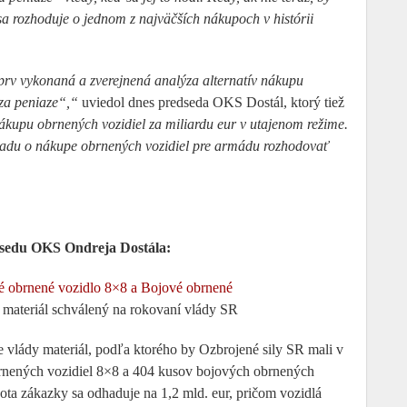
 sa rozhoduje o jednom z najväčších nákupoch v histórii
rv vykonaná a zverejnená analýza alternatív nákupu
za peniaze“,“
uviedol dnes predseda OKS Dostál, ktorý tiež
nákupu obrnených vozidiel za miliardu eur v utajenom režime.
ápadu o nákupe obrnených vozidiel pre armádu rozhodovať
dsedu OKS Ondreja Dostála:
é obrnené vozidlo 8×8 a Bojové obrnené
 materiál schválený na rokovaní vlády SR
 vlády materiál, podľa ktorého by Ozbrojené sily SR mali v
brnených vozidiel 8×8 a 404 kusov bojových obrnených
ota zákazky sa odhaduje na 1,2 mld. eur, pričom vozidlá