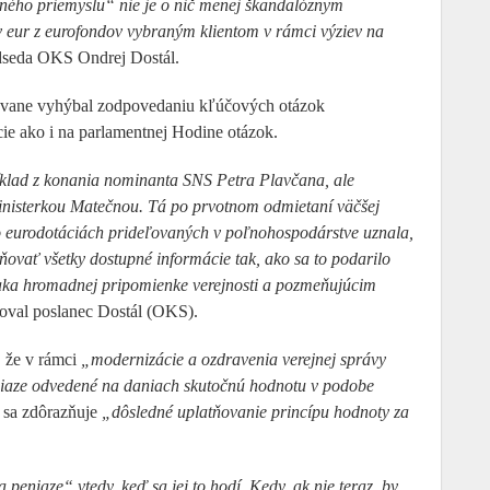
nného priemyslu“ nie je o nič menej škandalóznym
v eur z eurofondov vybraným klientom v rámci výziev na
redseda OKS Ondrej Dostál.
ovane vyhýbal zodpovedaniu kľúčových otázok
cie ako i na parlamentnej Hodine otázok.
ríklad z konania nominanta SNS Petra Plavčana, ale
inisterkou Matečnou. Tá po prvotnom odmietaní väčšej
 o eurodotáciách prideľovaných v poľnohospodárstve uznala,
jňovať všetky dostupné informácie tak, ako sa to podarilo
ka hromadnej pripomienke verejnosti a pozmeňujúcim
oval poslanec Dostál (OKS).
, že v rámci
„modernizácie a ozdravenia verejnej správy
niaze odvedené na daniach skutočnú hodnotu v podobe
ti sa zdôrazňuje
„dôsledné uplatňovanie princípu hodnoty za
niaze“ vtedy, keď sa jej to hodí. Kedy, ak nie teraz, by