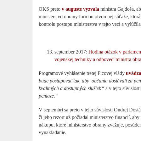
OKS preto
v auguste vyzvala
ministra Gajdoša, a
ministerstvo obrany formou otvorenej súťaže, ktor
kontrolu postupu ministerstva v tejto veci a vylúčil
september 2017:
Hodina otázok v parlamen
vojenskej techniky a odpoveď ministra obr
Programové vyhlásenie tretej Ficovej vlády
uvádz
bude postupovať tak, aby občania dostávali za pe
kvalitných a dostupných služieb“
a v tejto súvislos
peniaze.“
V septembri sa preto v tejto súvislosti Ondrej Dost
či jeho rezort už požiadal ministerstvo financií, a
nákupu, ktoré ministerstvo obrany zvažuje, posúden
vynakladanie.