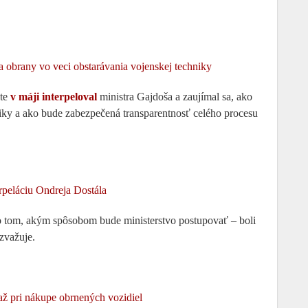
ra obrany vo veci obstarávania vojenskej techniky
šte
v máji interpeloval
ministra Gajdoša a zaujímal sa, ako
niky a ako bude zabezpečená transparentnosť celého procesu
rpeláciu Ondreja Dostála
o tom, akým spôsobom bude ministerstvo postupovať – boli
zvažuje.
ž pri nákupe obrnených vozidiel