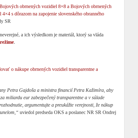
 Bojových obrnených vozidiel 8×8 a Bojových obrnených
iel 4×4 s dôrazom na zapojenie slovenského obranného
ády SR
verejné, a ich výsledkom je materiál, ktorý sa vláda
 režime
.
vať o nákupe obrnených vozidiel transparentne a
ny Petra Gajdoša a ministra financií Petra Kažimíra, aby
za miliardu eur zabezpečený transparentne a v súlade
rozhodnutie, argumentujte a preukážte verejnosti, že nákup
 tunelom,“
uviedol predseda OKS a poslanec NR SR Ondrej