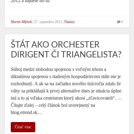
2012 a nájdete ho tu.
Martin Mlýnek
|
27. septembra 2012
|
Názory
0
ŠTÁT AKO ORCHESTER
DIRIGENT ČI TRIANGELISTA?
Súboj medzi slobodou spojenou s voľným trhom a
diktatúrou spojenou s riadeným hospodárstvom stále nie je
rozhodnutý. A ak sa na začiatku nového tisícročia zdalo že
váhy sa prikláňajú k prvej alternatíve dnes je situácia úplne
iná a to aj vďaka centristom ktorý akosi „zľavicovateli“. …
Čítajte ďalej – celý článok bol uverejnený na
blog.etrend.sk…
Čítať viac