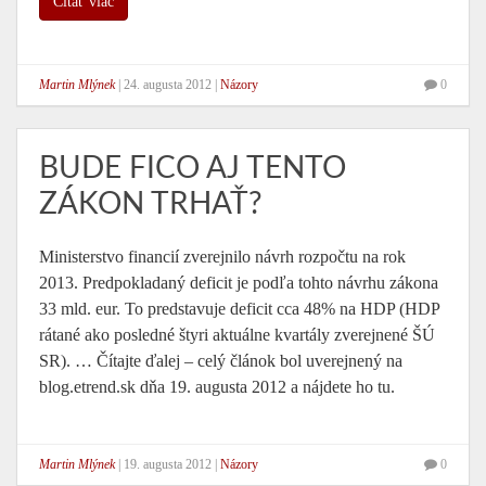
Čítať viac
Martin Mlýnek
|
24. augusta 2012
|
Názory
0
BUDE FICO AJ TENTO
ZÁKON TRHAŤ?
Ministerstvo financií zverejnilo návrh rozpočtu na rok
2013. Predpokladaný deficit je podľa tohto návrhu zákona
33 mld. eur. To predstavuje deficit cca 48% na HDP (HDP
rátané ako posledné štyri aktuálne kvartály zverejnené ŠÚ
SR). … Čítajte ďalej – celý článok bol uverejnený na
blog.etrend.sk dňa 19. augusta 2012 a nájdete ho tu.
Martin Mlýnek
|
19. augusta 2012
|
Názory
0