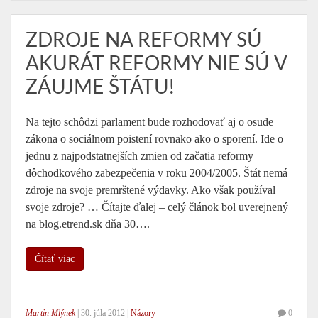
ZDROJE NA REFORMY SÚ
AKURÁT REFORMY NIE SÚ V
ZÁUJME ŠTÁTU!
Na tejto schôdzi parlament bude rozhodovať aj o osude
zákona o sociálnom poistení rovnako ako o sporení. Ide o
jednu z najpodstatnejších zmien od začatia reformy
dôchodkového zabezpečenia v roku 2004/2005. Štát nemá
zdroje na svoje premrštené výdavky. Ako však používal
svoje zdroje? … Čítajte ďalej – celý článok bol uverejnený
na blog.etrend.sk dňa 30….
Čítať viac
Martin Mlýnek
|
30. júla 2012
|
Názory
0