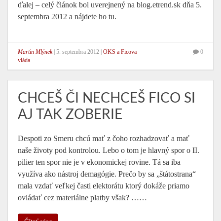
ďalej – celý článok bol uverejnený na blog.etrend.sk dňa 5.
septembra 2012 a nájdete ho tu.
Martin Mlýnek
|
5. septembra 2012
|
OKS a Ficova
0
vláda
CHCEŠ ČI NECHCEŠ FICO SI
AJ TAK ZOBERIE
Despoti zo Smeru chcú mať z čoho rozhadzovať a mať
naše životy pod kontrolou. Lebo o tom je hlavný spor o II.
pilier ten spor nie je v ekonomickej rovine. Tá sa iba
využíva ako nástroj demagógie. Prečo by sa „štátostrana“
mala vzdať veľkej časti elektorátu ktorý dokáže priamo
ovládať cez materiálne platby však? ……