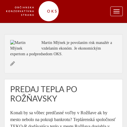
Martin Mlýnek je povolaním risk manažér a
vzdelaním ekonóm. Je ekonomickým
expertom a podpredsedom OKS.
PREDAJ TEPLA PO
ROŽŇAVSKY
Konali by sa vôbec predčasné voľby v Rožňave ak by
mesto nebolo na pokraji bankrotu? Teplárenská spoločnosť
TEKO-R dodávajúca teplo v meste Rožňava dosiahla v