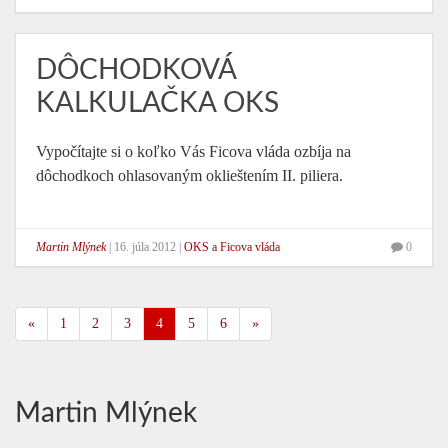
DÔCHODKOVÁ
KALKULAČKA OKS
Vypočítajte si o koľko Vás Ficova vláda ozbíja na
dôchodkoch ohlasovaným oklieštením II. piliera.
Martin Mlýnek
|
16. júla 2012
|
OKS a Ficova vláda
0
«
1
2
3
4
5
6
»
Martin Mlýnek