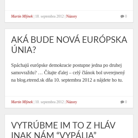
Martin Mlýnek
|
18. septembra 2012
|
Názory
0
AKÁ BUDE NOVÁ EURÓPSKA
ÚNIA?
Spáchajú európske demokracie postupne jedna po druhej
samovraždu? … Čítajte ďalej – celý článok bol uverejnený
na blog.etrend.sk dňa 10. septembra 2012 a nájdete ho tu.
Martin Mlýnek
|
10. septembra 2012
|
Názory
0
VYTRÚBME IM TO Z HLÁV
INAK NÁM “VYPÁLIA”