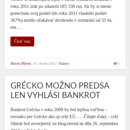
roku 2011 zisk po zdanení 185 538 eur. Ak by si mesto
ponechalo svoj podiel (do roku 2011 vlastnilo podiel
367%) mohlo očakávať dividendu v rozmedzí od 55 tis.
eur…
Čítať viac
Martin Mlýnek
|
16. októbra 2012
|
Názory
0
GRÉCKO MOŽNO PREDSA
LEN VYHLÁSI BANKROT
Bankrot Grécka v roku 2009 by bol lepšou voľbou –
rovnako pre Grécko ako aj celú EÚ. … Čítajte ďalej – celý
článok bol uverejnený na blog.etrend.sk dňa 26. septembra