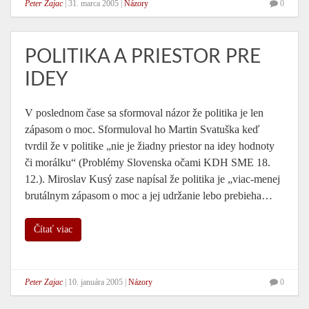
Peter Zajac
|
31. marca 2005
|
Názory
0
POLITIKA A PRIESTOR PRE
IDEY
V poslednom čase sa sformoval názor že politika je len
zápasom o moc. Sformuloval ho Martin Svatuška keď
tvrdil že v politike „nie je žiadny priestor na idey hodnoty
či morálku“ (Problémy Slovenska očami KDH SME 18.
12.). Miroslav Kusý zase napísal že politika je „viac-menej
brutálnym zápasom o moc a jej udržanie lebo prebieha…
Čítať viac
Peter Zajac
|
10. januára 2005
|
Názory
0