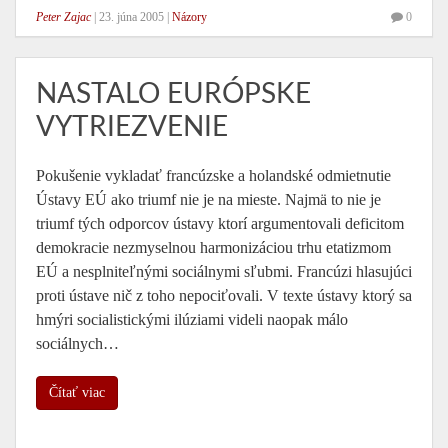
Peter Zajac
|
23. júna 2005
|
Názory
0
NASTALO EURÓPSKE
VYTRIEZVENIE
Pokušenie vykladať francúzske a holandské odmietnutie
Ústavy EÚ ako triumf nie je na mieste. Najmä to nie je
triumf tých odporcov ústavy ktorí argumentovali deficitom
demokracie nezmyselnou harmonizáciou trhu etatizmom
EÚ a nesplniteľnými sociálnymi sľubmi. Francúzi hlasujúci
proti ústave nič z toho nepociťovali. V texte ústavy ktorý sa
hmýri socialistickými ilúziami videli naopak málo
sociálnych…
Čítať viac