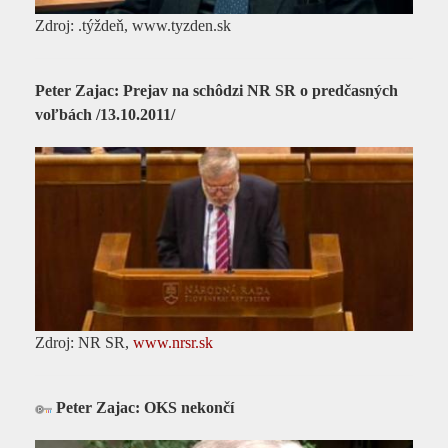
Zdroj: .týždeň, www.tyzden.sk
Peter Zajac: Prejav na schôdzi NR SR o predčasných
voľbách /13.10.2011/
Zdroj: NR SR,
www.nrsr.sk
Peter Zajac: OKS nekončí