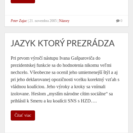
Peter Zajac
|
21. novembra 2005
|
Názory
0
JAZYK KTORÝ PREZRÁDZA
Pri prvom výročí nástupu Ivana Gašparoviča do
prezidentskej funkcie sa do hodnotenia nikomu veľmi
nechcelo. Všeobecne sa ocenil jeho umiernenejší štýl a aj
pri jeho deklarovanej opozičnosti vcelku korektný vzťah s
vládnou koalíciou. Jeho výroky a kroky sa vnímali
izolovane. Heslom „myslím národne cítim sociálne“ sa
prihlásil k Smeru a ku koalícii SNS s HZD….
Čítať viac