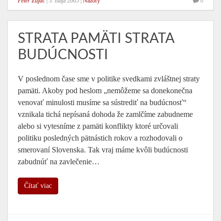
Peter Zajac
|
3. mája 2005
|
Názory
0
STRATA PAMÄTI STRATA
BUDÚCNOSTI
V poslednom čase sme v politike svedkami zvláštnej straty
pamäti. Akoby pod heslom „nemôžeme sa donekonečna
venovať minulosti musíme sa sústrediť na budúcnosť“
vznikala tichá nepísaná dohoda že zamlčíme zabudneme
alebo si vytesníme z pamäti konflikty ktoré určovali
politiku posledných pätnástich rokov a rozhodovali o
smerovaní Slovenska. Tak vraj máme kvôli budúcnosti
zabudnúť na zavlečenie…
Čítať viac