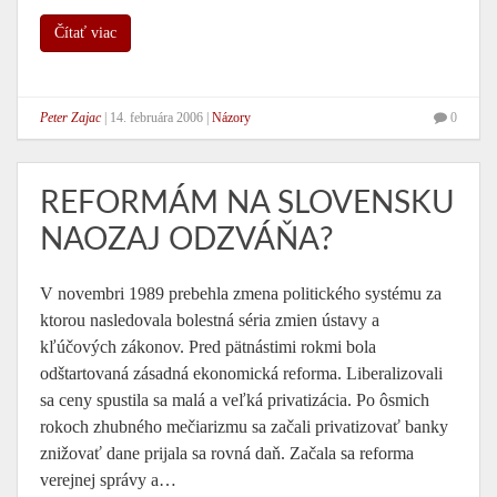
Čítať viac
Peter Zajac
|
14. februára 2006
|
Názory
0
REFORMÁM NA SLOVENSKU
NAOZAJ ODZVÁŇA?
V novembri 1989 prebehla zmena politického systému za
ktorou nasledovala bolestná séria zmien ústavy a
kľúčových zákonov. Pred pätnástimi rokmi bola
odštartovaná zásadná ekonomická reforma. Liberalizovali
sa ceny spustila sa malá a veľká privatizácia. Po ôsmich
rokoch zhubného mečiarizmu sa začali privatizovať banky
znižovať dane prijala sa rovná daň. Začala sa reforma
verejnej správy a…