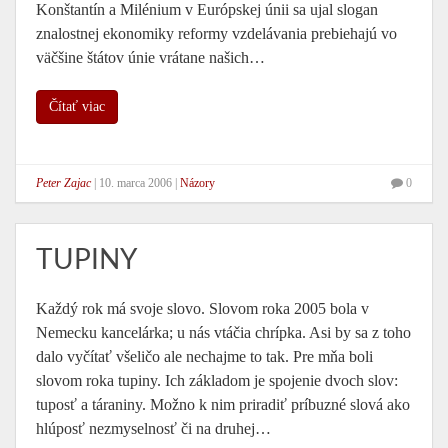
Konštantín a Milénium v Európskej únii sa ujal slogan
znalostnej ekonomiky reformy vzdelávania prebiehajú vo
väčšine štátov únie vrátane našich…
Čítať viac
Peter Zajac
|
10. marca 2006
|
Názory
0
TUPINY
Každý rok má svoje slovo. Slovom roka 2005 bola v
Nemecku kancelárka; u nás vtáčia chrípka. Asi by sa z toho
dalo vyčítať všeličo ale nechajme to tak. Pre mňa boli
slovom roka tupiny. Ich základom je spojenie dvoch slov:
tuposť a táraniny. Možno k nim priradiť príbuzné slová ako
hlúposť nezmyselnosť či na druhej…