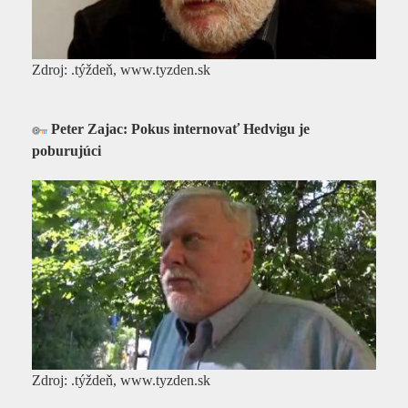
Zdroj: .týždeň, www.tyzden.sk
Peter Zajac: Pokus internovať Hedvigu je
poburujúci
Zdroj: .týždeň, www.tyzden.sk