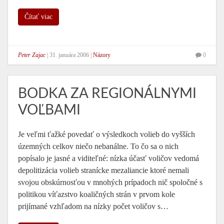
Čítať viac
Peter Zajac
|
31. januára 2006
|
Názory
0
BODKA ZA REGIONÁLNYMI
VOĽBAMI
Je veľmi ťažké povedať o výsledkoch volieb do vyšších
územných celkov niečo nebanálne. To čo sa o nich
popísalo je jasné a viditeľné: nízka účasť voličov vedomá
depolitizácia volieb stranícke mezaliancie ktoré nemali
svojou obskúrnosťou v mnohých prípadoch nič spoločné s
politikou víťazstvo koaličných strán v prvom kole
prijímané vzhľadom na nízky počet voličov s…