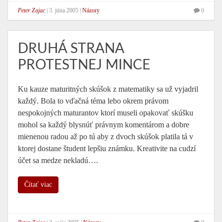
Peter Zajac
|
3. júna 2005
|
Názory
0
DRUHÁ STRANA
PROTESTNEJ MINCE
Ku kauze maturitných skúšok z matematiky sa už vyjadril
každý. Bola to vďačná téma lebo okrem právom
nespokojných maturantov ktorí museli opakovať skúšku
mohol sa každý blysnúť právnym komentárom a dobre
mienenou radou až po tú aby z dvoch skúšok platila tá v
ktorej dostane študent lepšiu známku. Kreativite na cudzí
účet sa medze nekladú….
Čítať viac