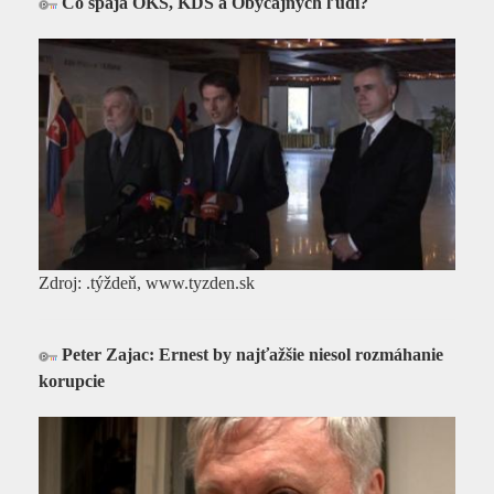
Čo spája OKS, KDS a Obyčajných ľudí?
Zdroj: .týždeň, www.tyzden.sk
Peter Zajac: Ernest by najťažšie niesol rozmáhanie
korupcie