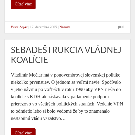
Čítať viac
Peter Zajac
|
17. decembra 2005
|
Názory
0
SEBADEŠTRUKCIA VLÁDNEJ
KOALÍCIE
Vladimír Mečiar má v ponovembrovej slovenskej politike
niekoľko prvenstiev. O jednom sa veľmi nevie. Spočívalo
v jeho návrhu po voľbách v roku 1990 aby VPN nešla do
koalície s KDH ale získavala v parlamente podporu
prierezovo vo všetkých politických stranách. Vedenie VPN
to odmietlo lebo si bolo vedomé že by to znamenalo
nestabilnú vládu vazalstvo…
Čítať viac