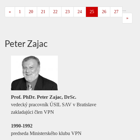
...
«
1
20
21
22
23
24
25
26
27
»
Peter Zajac
Prof. PhDr. Peter Zajac, DrSc.
vedecký pracovník ÚSIL SAV v Bratislave
zakladajúci člen VPN
1990-1992
predseda Ministerského klubu VPN