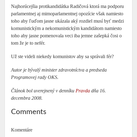
Najhorúcejšia protikandidátka Radičová ktorá ma podporu
parlamentnej aj mimoparlamentnej opozície však namiesto
toho aby ľuďom jasne ukázala aký rozdiel musí byť medzi
komunistickým a nekomunistickým kandidátom namiesto
toho aby jasne pomenovala veci iba jemne zašepká čosi o
tom že je to nefér.
Už ste videli niekedy komunistov aby sa správali fér?
Autor je bývalý minister zdravotníctva a predseda
Programovej rady OKS.
Článok bol uverejnený v denníku
Pravda
dňa 16.
decembra 2008.
Comments
Komentáre