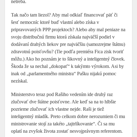
netreba.
Tak načo tam liezol? Aby mal odkiaľ financovať päť či
šesť nemocníc ktoré buď vlastní alebo získa v
pripravovaných PPP projektoch? Alebo aby mal peniaze na
svoju distribučnú firmu ktorá získala najväčší podiel v
dodávaní drahých liekov pre najväčšiu (samozrejme štátnu)
zdravotnú poisťovňu? (Tie podľa premiéra Fica zisk tvoriť
môžu.) Ako ho poznám je to šikovný a inteligentný človek.
Škoda že sa nechal „dokopať“ k takýmto výrokom. Asi by
inak od „parlamentného ministra“ Pašku nijakú pomoc
nezískal.
Ministerstvo teraz pod Rašiho vedením ide druhý raz
zlučovať dve štátne poisťovne. Ale keď sa na to hlbšie
pozrieme zlučovať ich vlastne nejde. Raši je tiež
inteligentný mladík. Preto celkom dobre nerozumiem či mu
ministrovanie stojí za takéto „tajtrlíkovanie“. Či sa mu
oplatí na zvyšok života zostať nesvojprávnym referentom.