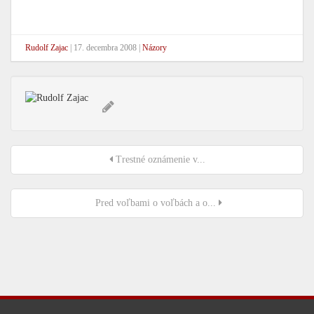
Rudolf Zajac
|
17. decembra 2008
|
Názory
Trestné oznámenie v...
Pred voľbami o voľbách a o...