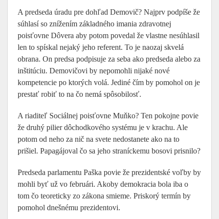
A predseda úradu pre dohľad Demovič? Najprv podpíše že
súhlasí so znížením základného imania zdravotnej
poisťovne Dôvera aby potom povedal že vlastne nesúhlasil
len to spískal nejaký jeho referent. To je naozaj skvelá
obrana. On predsa podpisuje za seba ako predseda alebo za
inštitúciu. Demovičovi by nepomohli nijaké nové
kompetencie po ktorých volá. Jediné čím by pomohol on je
prestať robiť to na čo nemá spôsobilosť.
A riaditeľ Sociálnej poisťovne Muňko? Ten pokojne povie
že druhý pilier dôchodkového systému je v krachu. Ale
potom od neho za nič na svete nedostanete ako na to
prišiel. Papagájoval čo sa jeho straníckemu bosovi prisnilo?
Predseda parlamentu Paška povie že prezidentské voľby by
mohli byť už vo februári. Akoby demokracia bola iba o
tom čo teoreticky zo zákona smieme. Priskorý termín by
pomohol dnešnému prezidentovi.