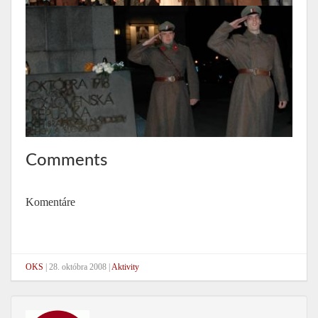
Comments
Komentáre
OKS
|
28. októbra 2008
|
Aktivity