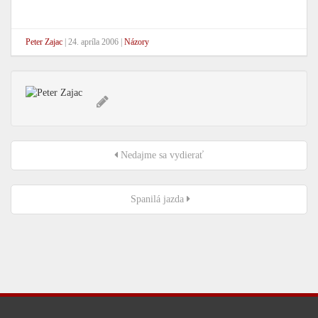
Peter Zajac
|
24. apríla 2006
|
Názory
Nedajme sa vydierať
Spanilá jazda