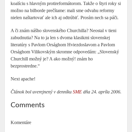
koalíciu s hlavným protireformátorom. Takže o štyri roky si
možno na bilborde prečítame: mali sme odvahu reformy
nielen naštartovať ale ich aj odtrúbiť. Prosím nech sa páči.
A či znám nášho slovenského Churchilla? Neostal v tieni
zabudnutia? Na to ja len s dvoma klasikmi slovenskej
literatúry s Pavlom Orsághom Hviezdoslavom a Pavlom
Orsághom Vilikovským skromne odpovedám: „Slovenský
Churchill možný je? A ako možný! znám ho
bezprostredne.“
Next apache!
Článok bol uverejnený v denníku
SME
dňa 24. apríla 2006.
Comments
Komentáre