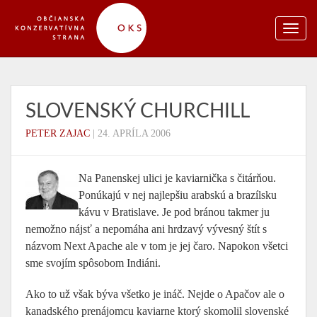
SLOVENSKÝ CHURCHILL
PETER ZAJAC
|
24. APRÍLA 2006
Na Panenskej ulici je kaviarnička s čitárňou.
Ponúkajú v nej najlepšiu arabskú a brazílsku
kávu v Bratislave. Je pod bránou takmer ju
nemožno nájsť a nepomáha ani hrdzavý vývesný štít s
názvom Next Apache ale v tom je jej čaro. Napokon všetci
sme svojím spôsobom Indiáni.
Ako to už však býva všetko je ináč. Nejde o Apačov ale o
kanadského prenájomcu kaviarne ktorý skomolil slovenské