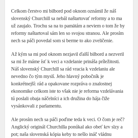
Celkom čerstvo mi bilbord pod oknom oznámil že náš
slovenský Churchill sa nebál naštartovať reformy a to ma
už zaujalo. Trochu sa na to pamätám a neviem o tom že by
reformy naštartoval sám len so svojou stranou. Ale prosím
nech sa páči povedal som si berme to ako zveličenie.
Až kým sa mi pod oknom nezjavil ďalší bilbord a nezveril
sa mi že máme ísť k veci a vzdelanie prináša príležitosti.
Náš slovenský Churchill sa rád vracia k vzdelaniu ale
nevedno čo tým myslí. Jeho hlavný pobočník je
konkrétnejší: rád a opakovane rozpráva o znalostnej
ekonomike celkom iste to však nie je reforma vzdelávania
tú poslali obaja náčelníci a ich družina do hája čiže
vysánkovali z parlamentu.
Ale prosím nech sa páči poďme teda k veci. O čom je reč?
Anglický originál Churchilla ponúkal ako obeť krv slzy a
pot; naša slovenská kópia keby to nešlo ináč vládnu