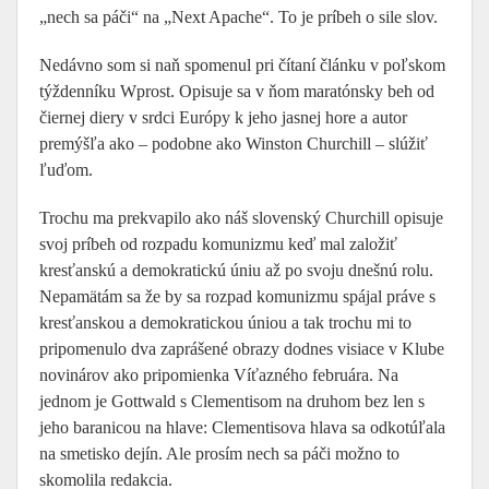
„nech sa páči“ na „Next Apache“. To je príbeh o sile slov.
Nedávno som si naň spomenul pri čítaní článku v poľskom
týždenníku Wprost. Opisuje sa v ňom maratónsky beh od
čiernej diery v srdci Európy k jeho jasnej hore a autor
premýšľa ako – podobne ako Winston Churchill – slúžiť
ľuďom.
Trochu ma prekvapilo ako náš slovenský Churchill opisuje
svoj príbeh od rozpadu komunizmu keď mal založiť
kresťanskú a demokratickú úniu až po svoju dnešnú rolu.
Nepamätám sa že by sa rozpad komunizmu spájal práve s
kresťanskou a demokratickou úniou a tak trochu mi to
pripomenulo dva zaprášené obrazy dodnes visiace v Klube
novinárov ako pripomienka Víťazného februára. Na
jednom je Gottwald s Clementisom na druhom bez len s
jeho baranicou na hlave: Clementisova hlava sa odkotúľala
na smetisko dejín. Ale prosím nech sa páči možno to
skomolila redakcia.