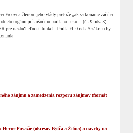
i Ficovi a členom jeho vlády pretože „ak sa konanie začína
dnetu orgánu príslušnému podľa odseku l“ (čl. 9 ods. 3).
 pre nezlučiteľnosť funkcií. Podľa čl. 9 ods. 5 zákona by
konania.
ejného záujmu a zamedzenia rozporu záujmov (formát
nu Horné Považie (okresov Bytča a Žilina) a návrhy na