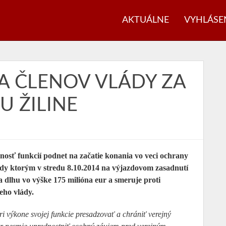
AKTUÁLNE
VYHLÁSE
A ČLENOV VLÁDY ZA
U ŽILINE
osť funkcií podnet na začatie konania vo veci ochrany
ády ktorým v stredu 8.10.2014 na výjazdovom zasadnutí
a dlhu vo výške 175 milióna eur a smeruje proti
eho vlády.
ri výkone svojej funkcie presadzovať a chrániť verejný