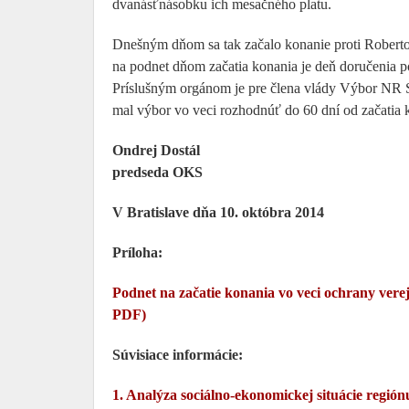
dvanásťnásobku ich mesačného platu.
Dnešným dňom sa tak začalo konanie proti Robertov
na podnet dňom začatia konania je deň doručenia po
Príslušným orgánom je pre člena vlády Výbor NR SR
mal výbor vo veci rozhodnúť do 60 dní od začatia 
Ondrej Dostál
predseda OKS
V Bratislave dňa 10. októbra 2014
Príloha:
Podnet na začatie konania vo veci ochrany ver
PDF)
Súvisiace informácie:
1. Analýza sociálno-ekonomickej situácie regió