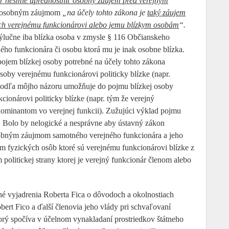
nár nesmie uprednostniť osobný záujem pred verejným
je osobným záujmom
„na účely tohto zákona je
taký záujem
ch verejnému funkcionárovi alebo jemu blízkym osobám
“.
ýlučne iba blízka osoba v zmysle § 116 Občianskeho
ého funkcionára či osobu ktorá mu je inak osobne blízka.
ojem blízkej osoby potrebné na účely tohto zákona
 osoby verejnému funkcionárovi politicky blízke (napr.
on podľa môjho názoru umožňuje do pojmu blízkej osoby
cionárovi politicky blízke (napr. tým že verejný
 nominantom vo verejnej funkcii). Zužujúci výklad pojmu
. Bolo by nelogické a nesprávne aby ústavný zákon
sobným záujmom samotného verejného funkcionára a jeho
m fyzických osôb ktoré sú verejnému funkcionárovi blízke z
 politickej strany ktorej je verejný funkcionár členom alebo
é vyjadrenia Roberta Fica o dôvodoch a okolnostiach
ert Fico a ďalší členovia jeho vlády pri schvaľovaní
rý spočíva v účelnom vynakladaní prostriedkov štátneho