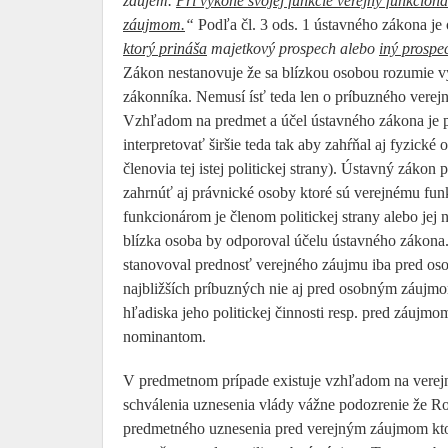
záujem.
Pri výkone svojej funkcie verejný funkcio
záujmom.
“
Podľa čl. 3 ods. 1 ústavného zákona 
ktorý prináša
majetkový prospech alebo
iný prospe
Zákon nestanovuje že sa blízkou osobou rozumie v
zákonníka. Nemusí ísť teda len o príbuzného verejn
Vzhľadom na predmet a účel ústavného zákona je p
interpretovať širšie teda tak aby zahŕňal aj fyzické
členovia tej istej politickej strany). Ústavný zák
zahrnúť aj právnické osoby ktoré sú verejnému funk
funkcionárom je členom politickej strany alebo jej
blízka osoba by odporoval účelu ústavného zákona
stanovoval prednosť verejného záujmu iba pred o
najbližších príbuzných nie aj pred osobným záujmo
hľadiska jeho politickej činnosti resp. pred záujmom
nominantom.
V predmetnom prípade existuje vzhľadom na verejn
schválenia uznesenia vlády vážne podozrenie že Rob
predmetného uznesenia pred verejným záujmom kto