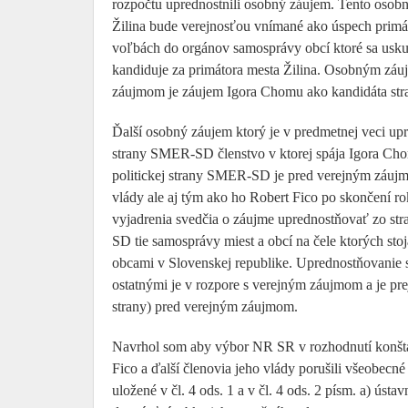
rozpočtu uprednostnili osobný záujem. Tento osob
Žilina bude verejnosťou vnímané ako úspech primá
voľbách do orgánov samosprávy obcí ktoré sa usk
kandiduje za primátora mesta Žilina. Osobným záu
záujmom je záujem Igora Chomu ako kandidáta str
Ďalší osobný záujem ktorý je v predmetnej veci up
strany SMER-SD členstvo v ktorej spája Igora Ch
politickej strany SMER-SD je pred verejným záuj
vlády ale aj tým ako ho Robert Fico po skončení ro
vyjadrenia svedčia o záujme uprednostňovať zo str
SD tie samosprávy miest a obcí na čele ktorých s
obcami v Slovenskej republike. Uprednostňovanie 
ostatnými je v rozpore s verejným záujmom a je pr
strany) pred verejným záujmom.
Navrhol som aby výbor NR SR v rozhodnutí konšta
Fico a ďalší členovia jeho vlády porušili všeobecn
uložené v čl. 4 ods. 1 a v čl. 4 ods. 2 písm. a) ús