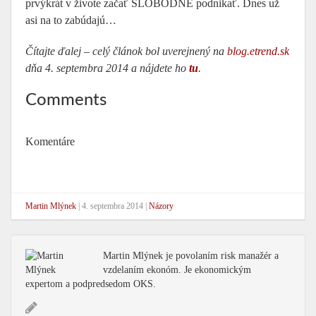
prvýkrát v živote začať SLOBODNE podnikať. Dnes už
asi na to zabúdajú…
Čítajte ďalej – celý článok bol uverejnený na
blog.etrend.sk
dňa 4. septembra 2014 a nájdete ho
tu
.
Comments
Komentáre
Martin Mlýnek
|
4. septembra 2014
|
Názory
Martin Mlýnek je povolaním risk manažér a
vzdelaním ekonóm. Je ekonomickým
expertom a podpredsedom OKS.