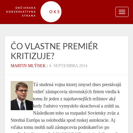
ČO VLASTNE PREMIÉR
KRITIZUJE?
MARTIN MLÝNEK
|
4. SEPTEMBRA 2014
Tá studená vojna ktorej zmysel dnes prestávajú
vidieť zástupcovia slovenských firiem viedla k
tomu že jeden z najohavnejších režimov aký
kedy ľudstvo vymyslelo skrachoval a zrútil sa.
Následkom toho sa rozpadol Sovietsky zväz a
Stredná Európa sa oslobodila spod ruskej autokracie. Aj
vďaka tomu mohli naši zástupcovia podnikateľov po