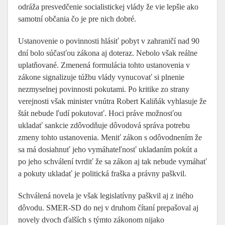
odráža presvedčenie socialistickej vlády že vie lepšie ako
samotní občania čo je pre nich dobré.
Ustanovenie o povinnosti hlásiť pobyt v zahraničí nad 90
dní bolo súčasťou zákona aj doteraz. Nebolo však reálne
uplatňované. Zmenená formulácia tohto ustanovenia v
zákone signalizuje túžbu vlády vynucovať si plnenie
nezmyselnej povinnosti pokutami. Po kritike zo strany
verejnosti však minister vnútra Robert Kaliňák vyhlasuje že
štát nebude ľudí pokutovať. Hoci práve možnosťou
ukladať sankcie zdôvodňuje dôvodová správa potrebu
zmeny tohto ustanovenia. Meniť zákon s odôvodnením že
sa má dosiahnuť jeho vymáhateľnosť ukladaním pokút a
po jeho schválení tvrdiť že sa zákon aj tak nebude vymáhať
a pokuty ukladať je politická fraška a právny paškvil.
Schválená novela je však legislatívny paškvil aj z iného
dôvodu. SMER-SD do nej v druhom čítaní prepašoval aj
novely dvoch ďalších s týmto zákonom nijako