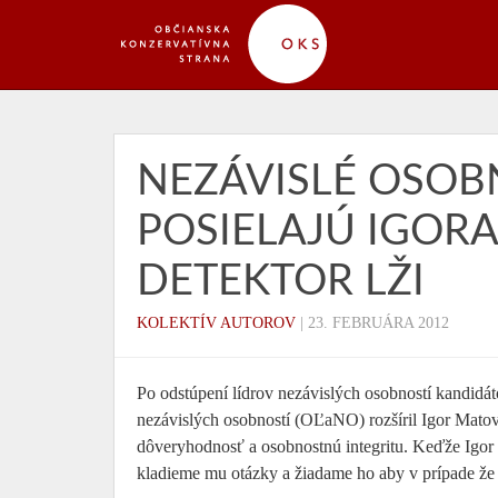
NEZÁVISLÉ OSOB
POSIELAJÚ IGOR
DETEKTOR LŽI
KOLEKTÍV AUTOROV
|
23. FEBRUÁRA 2012
Po odstúpení lídrov nezávislých osobností ka
nezávislých osobností (OĽaNO) rozšíril Igor Matov
dôveryhodnosť a osobnostnú integritu. Keďže Igor M
kladieme mu otázky a žiadame ho aby v prípade ž