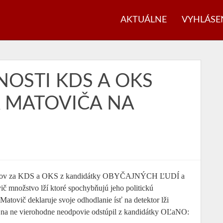
AKTUÁLNE
VYHLÁSE
NOSTI KDS A OKS
A MATOVIČA NA
ndidátov za KDS a OKS z kandidátky OBYČAJNÝCH ĽUDÍ a
ič množstvo lží ktoré spochybňujú jeho politickú
atovič deklaruje svoje odhodlanie ísť na detektor lži
e na ne vierohodne neodpovie odstúpil z kandidátky OĽaNO: