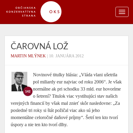
ČAROVNÁ LOŽ
MARTIN MLÝNEK
|
10. JANUÁRA 2012
Novinové titulky hlásia: „Vláda vlani ušetrila
pol miliardy eur najviac od roku 2006“. Je však
normálne ak pri schodku 33 mld. eur hovoríme
o šetrení? Titulok viac vystihujúci stav našich
verejných financií by však mal znieť skôr nasledovne: „Za
posledné tri roky si štát požičal viac ako sú jeho
momentálne celoročné daňové príjmy“. Šetrí ten kto tvorí
úspory a nie ten kto tvorí dlhy.