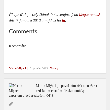
…
Čítajte ďalej – celý článok bol uverejnený na
blog.etrend.sk
dňa 9. januára 2012 a nájdete ho
tu
.
Comments
Komentáre
Martin Mlýnek
|
10. januára 2012
|
Názory
Martin Mlýnek je povolaním risk manažér a
vzdelaním ekonóm. Je ekonomickým
expertom a podpredsedom OKS.