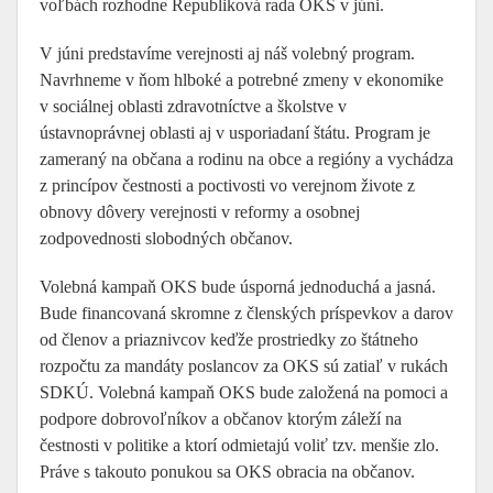
voľbách rozhodne Republiková rada OKS v júni.
V júni predstavíme verejnosti aj náš volebný program.
Navrhneme v ňom hlboké a potrebné zmeny v ekonomike
v sociálnej oblasti zdravotníctve a školstve v
ústavnoprávnej oblasti aj v usporiadaní štátu. Program je
zameraný na občana a rodinu na obce a regióny a vychádza
z princípov čestnosti a poctivosti vo verejnom živote z
obnovy dôvery verejnosti v reformy a osobnej
zodpovednosti slobodných občanov.
Volebná kampaň OKS bude úsporná jednoduchá a jasná.
Bude financovaná skromne z členských príspevkov a darov
od členov a priaznivcov keďže prostriedky zo štátneho
rozpočtu za mandáty poslancov za OKS sú zatiaľ v rukách
SDKÚ. Volebná kampaň OKS bude založená na pomoci a
podpore dobrovoľníkov a občanov ktorým záleží na
čestnosti v politike a ktorí odmietajú voliť tzv. menšie zlo.
Práve s takouto ponukou sa OKS obracia na občanov.