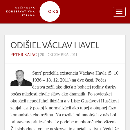
ODIŠIEL VÁCLAV HAVEL
PETER ZAJAC
|
20. DECEMBRA 2011
Smrť predelila existenciu Václava Havla (5. 10.
1936 – 18. 12. 2011) na dve časti. Počas
detstva zažil ako dieťa z bohatej rodiny ústrky
počas mladosti chvíle slávy ako dramatik. Po sovietskej
okupácii nepodľahol ilúziám a v Liste Gustávovi Husákovi
zaujal jasný postoj k normalizácii ako tupej a otupnej fázy
komunistického režimu. Na rozdiel od mnohých z nás bol
pripravený priniesť obeť v podobe mnohoročného väzenia.
Žil slobodne a voľne neskrýval to a netajil sa tým. Vedel že