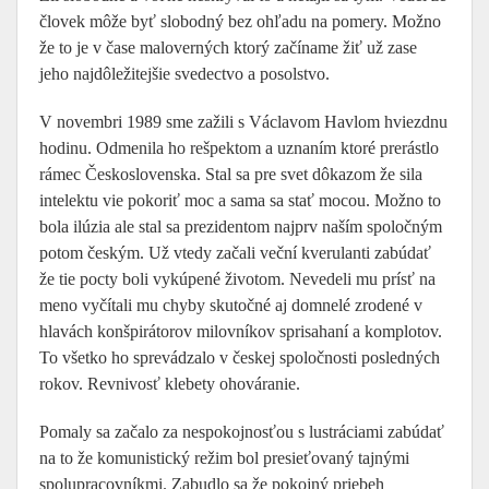
človek môže byť slobodný bez ohľadu na pomery. Možno
že to je v čase maloverných ktorý začíname žiť už zase
jeho najdôležitejšie svedectvo a posolstvo.
V novembri 1989 sme zažili s Václavom Havlom hviezdnu
hodinu. Odmenila ho rešpektom a uznaním ktoré prerástlo
rámec Československa. Stal sa pre svet dôkazom že sila
intelektu vie pokoriť moc a sama sa stať mocou. Možno to
bola ilúzia ale stal sa prezidentom najprv naším spoločným
potom českým. Už vtedy začali veční kverulanti zabúdať
že tie pocty boli vykúpené životom. Nevedeli mu prísť na
meno vyčítali mu chyby skutočné aj domnelé zrodené v
hlavách konšpirátorov milovníkov sprisahaní a komplotov.
To všetko ho sprevádzalo v českej spoločnosti posledných
rokov. Revnivosť klebety ohováranie.
Pomaly sa začalo za nespokojnosťou s lustráciami zabúdať
na to že komunistický režim bol presieťovaný tajnými
spolupracovníkmi. Zabudlo sa že pokojný priebeh