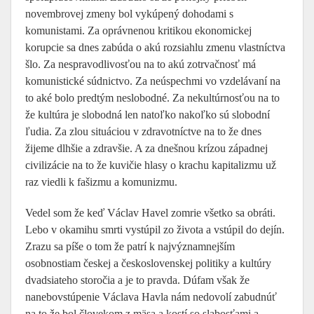
novembrovej zmeny bol vykúpený dohodami s
komunistami. Za oprávnenou kritikou ekonomickej
korupcie sa dnes zabúda o akú rozsiahlu zmenu vlastníctva
šlo. Za nespravodlivosťou na to akú zotrvačnosť má
komunistické súdnictvo. Za neúspechmi vo vzdelávaní na
to aké bolo predtým neslobodné. Za nekultúrnosťou na to
že kultúra je slobodná len natoľko nakoľko sú slobodní
ľudia. Za zlou situáciou v zdravotníctve na to že dnes
žijeme dlhšie a zdravšie. A za dnešnou krízou západnej
civilizácie na to že kuvičie hlasy o krachu kapitalizmu už
raz viedli k fašizmu a komunizmu.
Vedel som že keď Václav Havel zomrie všetko sa obráti.
Lebo v okamihu smrti vystúpil zo života a vstúpil do dejín.
Zrazu sa píše o tom že patrí k najvýznamnejším
osobnostiam českej a československej politiky a kultúry
dvadsiateho storočia a je to pravda. Dúfam však že
nanebovstúpenie Václava Havla nám nedovolí zabudnúť
na to že bol človekom z mäsa a kostí so slabosťami a