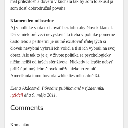
mal príležitosť a dôveru v kuchára tak by som to skúsil ja
som dosť dobrodružná povaha.
Klamem len milosrdne
Aj v politike sa dá existovať bez toho aby človek klamal.
Dá sa niektoré veci nevysloviť to treba v politike pomerne
často lebo s partnermi je nutné existovať ďalej tých si
človek nevybral vybrali ich voliči a tí si ich vybrali na svoj
obraz. Ale tak to je aj v živote politika sa psychologicky
ničím nelíši od iných sfér života. Niekedy je lepšie nebyť
príliš úprimný lebo človek môže niekoho zraniť.
Američania tomu hovoria white lies milosrdné lži.
Elena Akácsová. Pôvodne publikované v týždenníku
.týždeň
dňa 9. mája 2011.
Comments
Komentáre