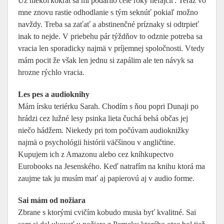
Už niekoľkokrát sa mi podarilo celé roky nefajčiť. Teraz vo
mne znovu rastie odhodlanie s tým seknúť pokiaľ možno
navždy. Treba sa zaťať a abstinenčné príznaky si odtrpieť
inak to nejde. V priebehu pár týždňov to odznie potreba sa
vracia len sporadicky najmä v príjemnej spoločnosti. Vtedy
mám pocit že však len jednu si zapálim ale ten návyk sa
hrozne rýchlo vracia.
Les pes a audioknihy
Mám írsku teriérku Sarah. Chodím s ňou popri Dunaji po
hrádzi cez lužné lesy psinka lieta čuchá behá občas jej
niečo hádžem. Niekedy pri tom počúvam audioknižky
najmä o psychológii histórii väčšinou v angličtine.
Kupujem ich z Amazonu alebo cez kníhkupectvo
Eurobooks na Jesenského. Keď natrafím na knihu ktorá ma
zaujme tak ju musím mať aj papierovú aj v audio forme.
Sai mám od nožiara
Zbrane s ktorými cvičím kobudo musia byť kvalitné. Sai