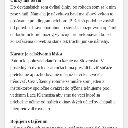
Činky ma bavia
Do devätnástich som dvíhal činky po rokoch som sa k nim
zase vrátil. Námaha je návyková baví ma silový výkon to
posúvanie po kilogramoch hore. Bežci sú podobne závislí
od pohybu. Pravdepodobne to súvisí s mozgovými opiátmi
endorfínmi ktoré mozog vylučuje pri prekonávaní bolesti
zo zaťaženia človek sa stane tak trochu junkie námahy.
Karate je celoživotná láska
Patrím k spoluzakladateľom karate na Slovensku. V
posledných dvoch desaťročiach ma prestali baviť súťaže
pretekanie aj rozhodovanie mňa už baví len cvičiť a
trénovať. Cez víkendy robíme semináre som jeden z
inštruktorov spoločne dvakrát do týždňa trénujeme pod
vedením Laca Klemetisa aby sme tie veci ktoré sa
priebežne učíme od našich okinavských učiteľov chápali a
interpretovali rovnako.
Bojujem s fajčením