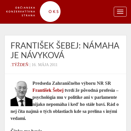
FRANTIŠEK ŠEBEJ: NÁMAHA
JE NÁVYKOVÁ
.TÝŽDEŇ
|
16. MÁJA 2011
Predseda Zahraničného výboru NR SR
František Šebej
tvrdí že pôvodná profesia –
psychológia mu v politike ani v parlamente
nijako nepomáha i keď ho stále baví. Rád o
nej číta najmä o tých oblastiach kde sa prelína s inými
vedami.