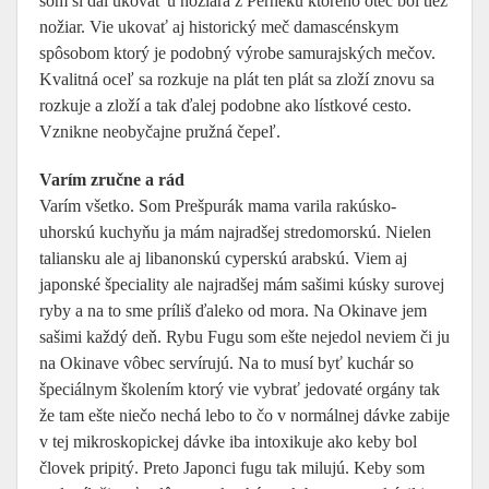
som si dal ukovať u nožiara z Perneku ktorého otec bol tiež
nožiar. Vie ukovať aj historický meč damascénskym
spôsobom ktorý je podobný výrobe samurajských mečov.
Kvalitná oceľ sa rozkuje na plát ten plát sa zloží znovu sa
rozkuje a zloží a tak ďalej podobne ako lístkové cesto.
Vznikne neobyčajne pružná čepeľ.
Varím zručne a rád
Varím všetko. Som Prešpurák mama varila rakúsko-
uhorskú kuchyňu ja mám najradšej stredomorskú. Nielen
taliansku ale aj libanonskú cyperskú arabskú. Viem aj
japonské špeciality ale najradšej mám sašimi kúsky surovej
ryby a na to sme príliš ďaleko od mora. Na Okinave jem
sašimi každý deň. Rybu Fugu som ešte nejedol neviem či ju
na Okinave vôbec servírujú. Na to musí byť kuchár so
špeciálnym školením ktorý vie vybrať jedovaté orgány tak
že tam ešte niečo nechá lebo to čo v normálnej dávke zabije
v tej mikroskopickej dávke iba intoxikuje ako keby bol
človek pripitý. Preto Japonci fugu tak milujú. Keby som