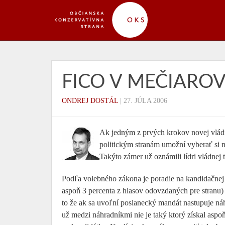
FICO V MEČIARO
ONDREJ DOSTÁL
|
27. JÚLA 2006
Ak jedným z prvých krokov novej vládn
politickým stranám umožní vyberať si 
Takýto zámer už oznámili lídri vládnej 
Podľa volebného zákona je poradie na kandidačnej l
aspoň 3 percenta z hlasov odovzdaných pre stranu
to že ak sa uvoľní poslanecký mandát nastupuje ná
už medzi náhradníkmi nie je taký ktorý získal asp