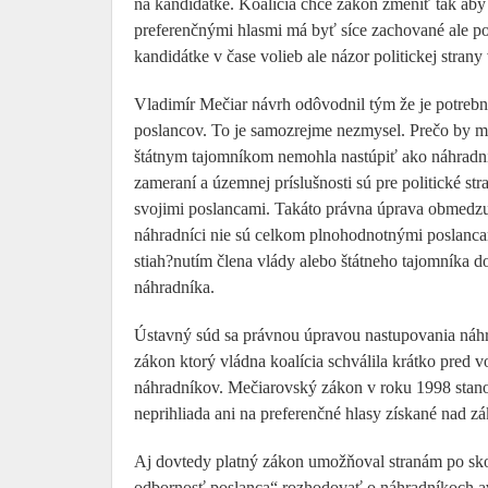
na kandidátke. Koalícia chce zákon zmeniť tak aby 
preferenčnými hlasmi má byť síce zachované ale p
kandidátke v čase volieb ale názor politickej stran
Vladimír Mečiar návrh odôvodnil tým že je potreb
poslancov. To je samozrejme nezmysel. Prečo by mie
štátnym tajomníkom nemohla nastúpiť ako náhradní
zameraní a územnej príslušnosti sú pre politické st
svojimi poslancami. Takáto právna úprava obmedz
náhradníci nie sú celkom plnohodnotnými poslanca
stiah?nutím člena vlády alebo štátneho tajomníka
náhradníka.
Ústavný súd sa právnou úpravou nastupovania náhr
zákon ktorý vládna koalícia schválila krátko pred 
náhradníkov. Mečiarovský zákon v roku 1998 stanov
neprihliada ani na preferenčné hlasy získané nad 
Aj dovtedy platný zákon umožňoval stranám po sk
odbornosť poslanca“ rozhodovať o náhradníkoch avš